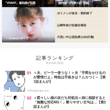
「VIVANT」違和感が話題
“超特急・8号車の日”登録
ボイメンが改名・契約終了
山崎怜奈が妊娠生報告
片思い中は逆効果なNG行動
バブみfaceの作り方
記事ランキング
RANKING
01
＜夫、ピーラー使うな！＞夫「手間をかけるの
が愛情だよ」時短は手抜きは？ムカつく～【第
1話まんが】
ママスタ☆セレクト
02
＜図々しい娘の友だち対処法＞姉に相談すると
「無難な対応NG！」断りやすい文句は…【第2
話まんが】