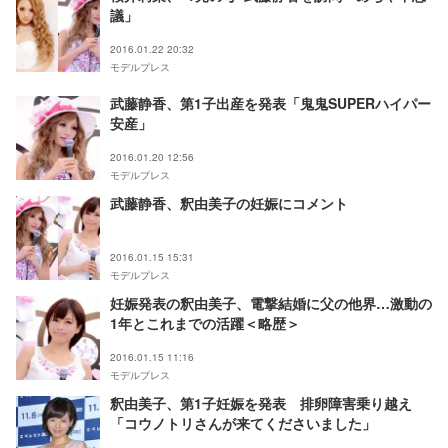
議」
2016.01.22 20:32
モデルプレス
武藤静香、第1子出産を発表「鬼鬼SUPERハイパー
安産」
2016.01.20 12:56
モデルプレス
武藤静香、釈由美子の妊娠にコメント
2016.01.15 15:31
モデルプレス
妊娠発表の釈由美子、電撃結婚に父の他界…激動の
1年とこれまでの活躍＜略歴＞
2016.01.15 11:16
モデルプレス
釈由美子、第1子妊娠を発表 排卵障害乗り越え
「コウノトリさんが来てくださいました」