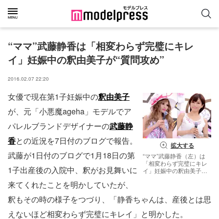
“ママ”武藤静香は「相変わらず完璧にキレ
イ」妊娠中の釈由美子が“質問攻め”
2016.02.07 22:20
女優で現在第1子妊娠中の
釈由美子
が、元「小悪魔ageha」モデルでア
パレルブランドデザイナーの
武藤静
香
との近況を7日付のブログで報告。
拡大する
武藤が1日付のブログで1月18日の第
“ママ”武藤静香（左）は
「相変わらず完璧にキレ
1子出産後の入院中、釈がお見舞いに
イ」妊娠中の釈由美子
が“質問攻め”（C）モデル
来てくれたことを明かしていたが、
プレス
釈もその時の様子をつづり、「静香ちゃんは、産後とは思
えないほど相変わらず完璧にキレイ」と明かした。