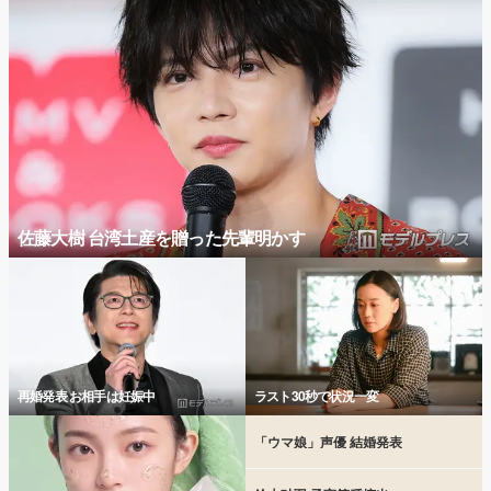
佐藤大樹 台湾土産を贈った先輩明かす
再婚発表 お相手は妊娠中
ラスト30秒で状況一変
「ウマ娘」声優 結婚発表