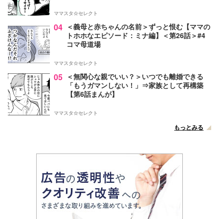
ママスタ☆セレクト
04
＜義母と赤ちゃんの名前＞ずっと恨む【ママの
トホホなエピソード：ミナ編】＜第26話＞#4
コマ母道場
ママスタ☆セレクト
05
＜無関心な親でいい？＞いつでも離婚できる
「もうガマンしない！」⇒家族として再構築
【第6話まんが】
ママスタ☆セレクト
もっとみる