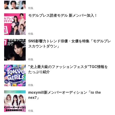
特集
モデルプレス読者モデル 新メンバー加入！
特集
SNS影響力トレンド俳優・女優を特集「モデルプレ
スカウントダウン」
特集
"史上最大級のファッションフェスタ"TGC情報を
たっぷり紹介
特集
moxymill新メンバーオーディション「to the
nex7」
特集