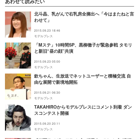
あわせて読みたい
北斗晶、乳がんで右乳房全摘出へ「今はまたねと言
わせて」
2015.09.23 18:46
モデルプレス
「Mステ」10時間SP、黒柳徹子が緊急参戦 タモリ
と新旧“昼の顔”共演
2015.09.23 05:00
モデルプレス
欽ちゃん、生放送でネットユーザーと積極交流 自
由な展開で新境地開拓
2015.09.21 06:30
モデルプレス
TAKAHIROからモデルプレスにコメント到着 ダン
スコンテスト開催
2015.09.20 20:11
モデルプレス