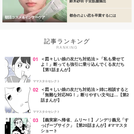
鈴木砂羽 子宮筋腫摘出
都合のよい恋を卒業するには
朝活コスメ＆インナーケア
記事ランキング
RANKING
01
＜図々しい娘の友だち対処法＞「私も乗せて
よ！」断っても強引に乗り込んでくる友だち
【第1話まんが】
ママスタ☆セレクト
02
＜図々しい娘の友だち対処法＞姉に相談すると
「無難な対応NG！」断りやすい文句は…【第2
話まんが】
ママスタ☆セレクト
03
【義実家へ帰省、ムリ〜！】ノンデリ義兄「す
っげーブサイク」【第20話まんが】#ママスタ
ショート