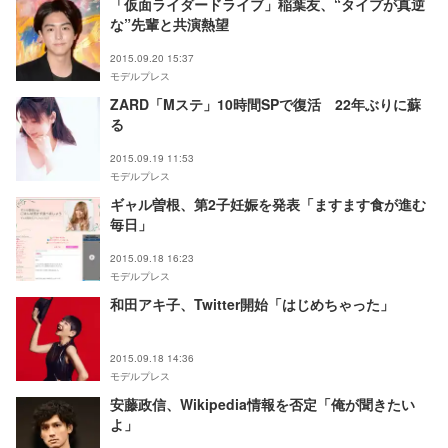
「仮面ライダードライブ」稲葉友、“タイプが真逆
な”先輩と共演熱望
2015.09.20 15:37
モデルプレス
ZARD「Mステ」10時間SPで復活 22年ぶりに蘇
る
2015.09.19 11:53
モデルプレス
ギャル曽根、第2子妊娠を発表「ますます食が進む
毎日」
2015.09.18 16:23
モデルプレス
和田アキ子、Twitter開始「はじめちゃった」
2015.09.18 14:36
モデルプレス
安藤政信、Wikipedia情報を否定「俺が聞きたい
よ」