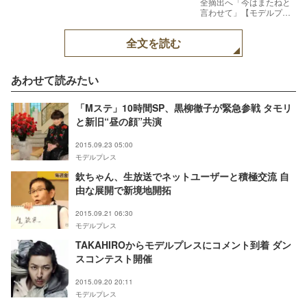
全摘出へ「今はまたねと
言わせて」【モデルプレ
ス】
全文を読む
あわせて読みたい
「Mステ」10時間SP、黒柳徹子が緊急参戦 タモリ
と新旧“昼の顔”共演
2015.09.23 05:00
モデルプレス
欽ちゃん、生放送でネットユーザーと積極交流 自
由な展開で新境地開拓
2015.09.21 06:30
モデルプレス
TAKAHIROからモデルプレスにコメント到着 ダン
スコンテスト開催
2015.09.20 20:11
モデルプレス