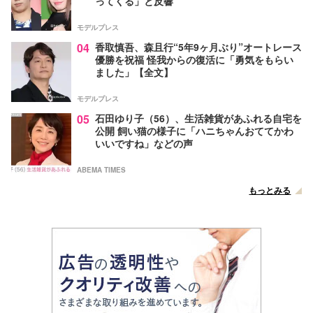
ってくる」と反響
モデルプレス
04
香取慎吾、森且行“5年9ヶ月ぶり”オートレース
優勝を祝福 怪我からの復活に「勇気をもらい
ました」【全文】
モデルプレス
05
石田ゆり子（56）、生活雑貨があふれる自宅を
公開 飼い猫の様子に「ハニちゃんおててかわ
いいですね」などの声
ABEMA TIMES
もっとみる