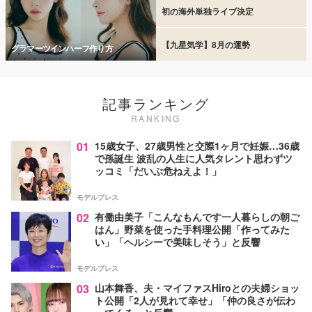
初の海外単独ライブ決定
【九星気学】8月の運勢
グラマーツインハーフ作り方
記事ランキング
RANKING
01
15歳女子、27歳男性と交際1ヶ月で妊娠…36歳
で孫誕生 波乱の人生に人気タレント思わずツ
ッコミ「だいぶ危ねえよ！」
モデルプレス
02
有働由美子「こんなもんです一人暮らしの朝ご
はん」野菜を使った手料理公開「作ってみた
い」「ヘルシーで美味しそう」と反響
モデルプレス
03
山本舞香、夫・マイファスHiroとの夫婦ショッ
ト公開「2人が見れて幸せ」「仲の良さが伝わ