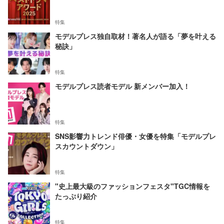
特集
モデルプレス独自取材！著名人が語る「夢を叶える
秘訣」
特集
モデルプレス読者モデル 新メンバー加入！
特集
SNS影響力トレンド俳優・女優を特集「モデルプレ
スカウントダウン」
特集
"史上最大級のファッションフェスタ"TGC情報を
たっぷり紹介
特集