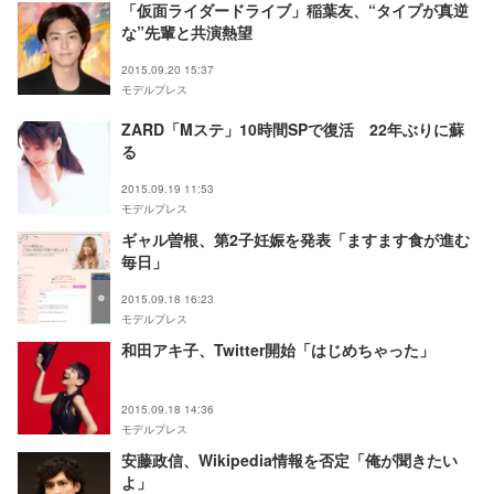
「仮面ライダードライブ」稲葉友、“タイプが真逆
な”先輩と共演熱望
2015.09.20 15:37
モデルプレス
ZARD「Mステ」10時間SPで復活 22年ぶりに蘇
る
2015.09.19 11:53
モデルプレス
ギャル曽根、第2子妊娠を発表「ますます食が進む
毎日」
2015.09.18 16:23
モデルプレス
和田アキ子、Twitter開始「はじめちゃった」
2015.09.18 14:36
モデルプレス
安藤政信、Wikipedia情報を否定「俺が聞きたい
よ」