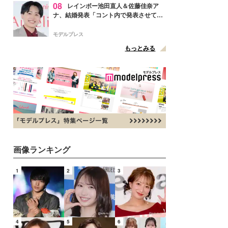
08
レインボー池田直人＆佐藤佳奈ア
ナ、結婚発表「コント内で発表させてい
ただきました」読売テレビ退社は生活拠
点変更のため
モデルプレス
もっとみる
画像ランキング
1
2
3
4
5
6