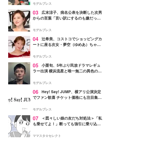
「かっこいい」と反響
モデルプレス
03
広末涼子、病名公表を決断した次男
からの言葉「言い訳にするのも嫌だっ
た」「言うべきか迷った」
モデルプレス
04
辻希美、コストコでショッピングカ
ートに座る次女・夢空（ゆめあ）ちゃん
の姿公開「乗りこなしてる感じが可愛す
ぎ」「成長を感じる」の声
モデルプレス
05
小栗旬、5年ぶり民放ドラマレギュ
ラー出演 横浜流星と唯一無二の異色のバ
ディで初共演【LOST10】
モデルプレス
06
Hey! Say! JUMP、横アリ公演決定
でファン歓喜 チケット価格にも注目集ま
る「激アツ」「平成に戻ったみたい」
モデルプレス
07
＜図々しい娘の友だち対処法＞「私
も乗せてよ！」断っても強引に乗り込ん
でくる友だち【第1話まんが】
ママスタ☆セレクト