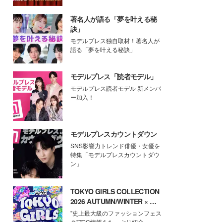
著名人が語る「夢を叶える秘
訣」
モデルプレス独自取材！著名人が
語る「夢を叶える秘訣」
モデルプレス「読者モデル」
モデルプレス読者モデル 新メンバ
ー加入！
モデルプレスカウントダウン
SNS影響力トレンド俳優・女優を
特集「モデルプレスカウントダウ
ン」
TOKYO GIRLS COLLECTION
2026 AUTUMN/WINTER × モ
デルプレス
"史上最大級のファッションフェス
タ"TGC情報をたっぷり紹介