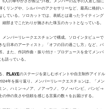
、5人の華やかさが際立つ1枚。メンバーの左手の人差し指に
輝くリングや、シルバーのアクセサリーなど、最高に格好い
なしている。ソロカットでは、表紙とは違ったライティング
。細部までこだわりが施された珠玉のカットとなっている。
、メンバーリレークエスチョンで構成。ソロインタビューで
きな日本のアーティスト」「オフの日の過ごし方」など、パ
答。また、作詞作曲・振り付け・プロデュースを全てメンバ
意も語っている。
る、
PLAVE
のステージを楽しむポイントや自主制作アイドル
024年を振り返り。メンバーリレークエスチョンは、「メン
ミン、ハミン→ノア、ノア→ウノ、ウノ→バンビ、バンビ→
士の仲の良さや信頼を感じる言葉の数々をお届けする。