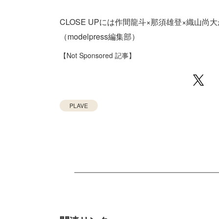
CLOSE UPには作間龍斗×那須雄登×織山尚大
（modelpress編集部）
【Not Sponsored 記事】
PLAVE