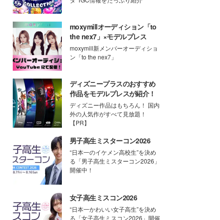
moxymillオーディション「to
the nex7」×モデルプレス
moxymill新メンバーオーディショ
ン「to the nex7」
ディズニープラスのおすすめ
作品をモデルプレスが紹介！
ディズニー作品はもちろん！ 国内
外の人気作がすべて見放題！
【PR】
男子高生ミスターコン2026
“日本一のイケメン高校生”を決め
る「男子高生ミスターコン2026」
開催中！
女子高生ミスコン2026
“日本一かわいい女子高生”を決め
る「女子高生ミスコン2026」開催