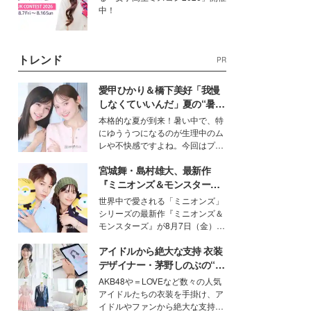
中！
トレンド
PR
愛甲ひかり＆橋下美好「我慢
しなくていいんだ」夏の“暑さ
対策”の新しい選択肢とは？
本格的な夏が到来！暑い中で、特
にゆううつになるのが生理中のム
レや不快感ですよね。今回はプラ
イベートでも仲良しで旅行好きな
宮城舞・島村雄大、最新作
モデル・愛甲ひかりさんと橋下美
好さんを迎えて本音で女子会トー
『ミニオンズ＆モンスター
ク。猛暑のお出かけを快適に過ご
ズ』の魅力熱弁 ハチャメチャ
世界中で愛される「ミニオンズ」
すヒントや、2人が感動した夏の
だけじゃない“友情と絆”に感
シリーズの最新作『ミニオンズ＆
生理の新常識にも迫りました。
動
モンスターズ』が8月7日（金）に
公開。モデルプレスでは、“大のミ
アイドルから絶大な支持 衣装
ニオン好き”という共通点を持つモ
デルの宮城舞と島村雄大の特別対
デザイナー・茅野しのぶの“可
談をお届け！それぞれの視点か
愛い”を作る美学＜「シチズン
AKB48や＝LOVEなど数々の人気
ら、今作ならではの魅力や予想外
クロスシー」インタビュー＞
アイドルたちの衣装を手掛け、ア
の感動をもたらす奥深いストーリ
イドルやファンから絶大な支持を