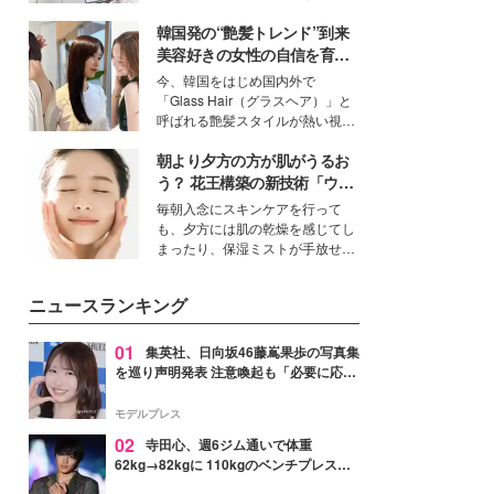
ーについて熱く語り合ってもらっ
得る、株式会社オサレカンパニー
た。
韓国発の“艶髪トレンド”到来
取締役兼クリエイティブディレク
ター・茅野しのぶ。一人ひとりの
美容好きの女性の自信を育む
個性に寄り添い、魅力を引き出す
「ヘアケア事情」って？
今、韓国をはじめ国内外で
衣装作りは、多くの女性たちに勇
「Glass Hair（グラスヘア）」と
気と自信を与え続けている。
呼ばれる艶髪スタイルが熱い視線
を集めています。メイクやファッ
朝より夕方の方が肌がうるお
ションの完成度を高めるベースと
して、“髪そのものの美しさ”に改
う？ 花王構築の新技術「ウォ
めて注目する人が増えている様
ーターキャプチャリングスキ
毎朝入念にスキンケアを行って
子。今回は、そんな憧れの艶やか
ン（捕水肌）」がスキンケア
も、夕方には肌の乾燥を感じてし
な髪を日常で叶える、美容好きの
の常識を変える予感
まったり、保湿ミストが手放せな
女性たちのヘアケア事情を紹介し
いという読者も多いのでは？そん
ます。
な美容の常識を大きく変える可能
ニュースランキング
性を秘めた、革新的な「Water
Capturing Skin（ウォーターキャ
プチャリングスキン：捕水肌）」
01
集英社、日向坂46藤嶌果歩の写真集
技術を、花王が構築した。
を巡り声明発表 注意喚起も「必要に応じ
て法的措置を含む対応を検討」
モデルプレス
02
寺田心、週6ジム通いで体重
62kg→82kgに 110kgのベンチプレス持
ち上げる姿披露「胸板の厚みすごい」