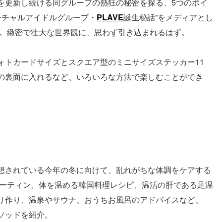
を更新し続ける同グループの熱狂の秘密を探る、5つのポイ
ーチャルアイドルグループ・
PLAVE
誕生秘話”をメディアとし
り。緻密で壮大な世界観に、思わず引き込まれるはず。
ォトカードサイズとスクエア型のミニサイズステッカー11
の裏面に入れるなど、いろいろな方法で楽しむことができ
想されている今年の冬に向けて、乱れがちな体調をケアする
ルーティン、体を温める韓国料理レシピ、温活の肝である足温
り作り、温泉やサウナ、おうちお風呂のアドバイスなど、
ソッドを紹介。