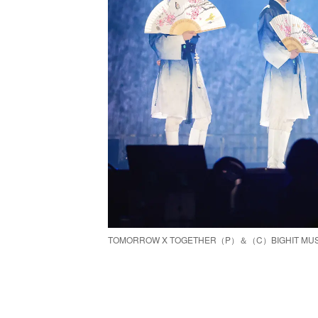
TOMORROW X TOGETHER（P）＆（C）BIGHIT MUS
/
Unmute