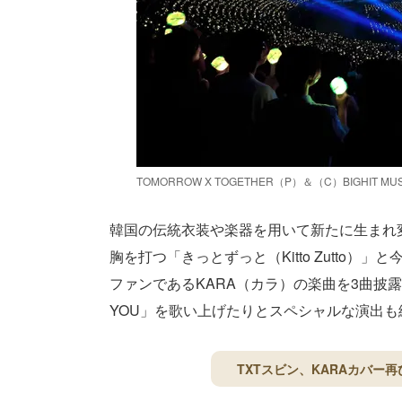
TOMORROW X TOGETHER（P）＆（C）BIGHIT MUS
韓国の伝統衣装や楽器を用いて新たに生まれ変わっ
胸を打つ「きっとずっと（Kitto Zutto）
ファンであるKARA（カラ）の楽曲を3曲披露し
YOU」を歌い上げたりとスペシャルな演出
TXTスビン、KARAカバー