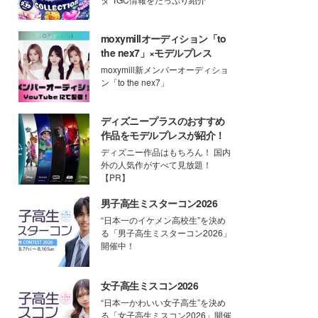
moxymillオーディション「to
the nex7」×モデルプレス
moxymill新メンバーオーディショ
ン「to the nex7」
ディズニープラスのおすすめ
作品をモデルプレスが紹介！
ディズニー作品はもちろん！ 国内
外の人気作がすべて見放題！
【PR】
男子高生ミスターコン2026
“日本一のイケメン高校生”を決め
る「男子高生ミスターコン2026」
開催中！
女子高生ミスコン2026
“日本一かわいい女子高生”を決め
る「女子高生ミスコン2026」開催