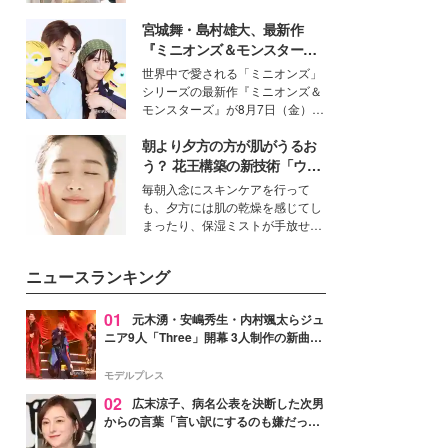
を集めています。メイクやファッ
宮城舞・島村雄大、最新作
ションの完成度を高めるベースと
して、“髪そのものの美しさ”に改
『ミニオンズ＆モンスター
めて注目する人が増えている様
ズ』の魅力熱弁 ハチャメチャ
世界中で愛される「ミニオンズ」
子。今回は、そんな憧れの艶やか
だけじゃない“友情と絆”に感
シリーズの最新作『ミニオンズ＆
な髪を日常で叶える、美容好きの
動
モンスターズ』が8月7日（金）に
女性たちのヘアケア事情を紹介し
公開。モデルプレスでは、“大のミ
ます。
朝より夕方の方が肌がうるお
ニオン好き”という共通点を持つモ
デルの宮城舞と島村雄大の特別対
う？ 花王構築の新技術「ウォ
談をお届け！それぞれの視点か
ーターキャプチャリングスキ
毎朝入念にスキンケアを行って
ら、今作ならではの魅力や予想外
ン（捕水肌）」がスキンケア
も、夕方には肌の乾燥を感じてし
の感動をもたらす奥深いストーリ
の常識を変える予感
まったり、保湿ミストが手放せな
ーについて熱く語り合ってもらっ
いという読者も多いのでは？そん
た。
な美容の常識を大きく変える可能
ニュースランキング
性を秘めた、革新的な「Water
Capturing Skin（ウォーターキャ
プチャリングスキン：捕水肌）」
01
元木湧・安嶋秀生・内村颯太らジュ
技術を、花王が構築した。
ニア9人「Three」開幕 3人制作の新曲＆
手描きセットに込めた想い「もっと前に
進んで夢を掴みたい」【ゲネプロレポ】
モデルプレス
02
広末涼子、病名公表を決断した次男
からの言葉「言い訳にするのも嫌だっ
た」「言うべきか迷った」