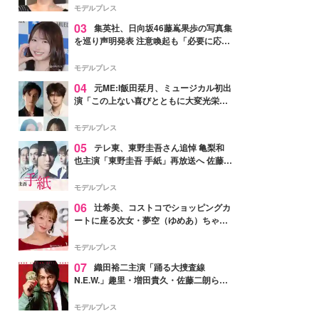
モデルプレス
03
集英社、日向坂46藤嶌果歩の写真集
を巡り声明発表 注意喚起も「必要に応じ
て法的措置を含む対応を検討」
モデルプレス
04
元ME:I飯田栞月、ミュージカル初出
演「この上ない喜びとともに大変光栄」
4年ぶり上演「ファントム」城田優らキ
ャスト発表
モデルプレス
05
テレ東、東野圭吾さん追悼 亀梨和
也主演「東野圭吾 手紙」再放送へ 佐藤隆
太・本田翼・中村倫也ら出演
モデルプレス
06
辻希美、コストコでショッピングカ
ートに座る次女・夢空（ゆめあ）ちゃん
の姿公開「乗りこなしてる感じが可愛す
ぎ」「成長を感じる」の声
モデルプレス
07
織田裕二主演「踊る大捜査線
N.E.W.」趣里・増田貴久・佐藤二朗ら新
メンバー紹介映像解禁 各キャラクター象
徴する“謎のキーワード”も
モデルプレス