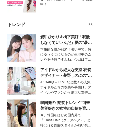
中！
トレンド
PR
愛甲ひかり＆橋下美好「我慢
しなくていいんだ」夏の“暑さ
対策”の新しい選択肢とは？
本格的な夏が到来！暑い中で、特
にゆううつになるのが生理中のム
レや不快感ですよね。今回はプラ
イベートでも仲良しで旅行好きな
アイドルから絶大な支持 衣装
モデル・愛甲ひかりさんと橋下美
好さんを迎えて本音で女子会トー
デザイナー・茅野しのぶの“可
ク。猛暑のお出かけを快適に過ご
愛い”を作る美学＜「シチズン
AKB48や＝LOVEなど数々の人気
すヒントや、2人が感動した夏の
クロスシー」インタビュー＞
アイドルたちの衣装を手掛け、ア
生理の新常識にも迫りました。
イドルやファンから絶大な支持を
得る、株式会社オサレカンパニー
韓国発の“艶髪トレンド”到来
取締役兼クリエイティブディレク
ター・茅野しのぶ。一人ひとりの
美容好きの女性の自信を育む
個性に寄り添い、魅力を引き出す
「ヘアケア事情」って？
今、韓国をはじめ国内外で
衣装作りは、多くの女性たちに勇
「Glass Hair（グラスヘア）」と
気と自信を与え続けている。
呼ばれる艶髪スタイルが熱い視線