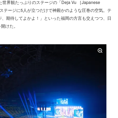
界観たっぷりのステージの「Deja Vu ［Japanese
ターステージに5人が立つだけで神殿かのような圧巻の空気。テ
ージ、期待してよかよ！」といった福岡の方言も交えつつ、日
を開けた。