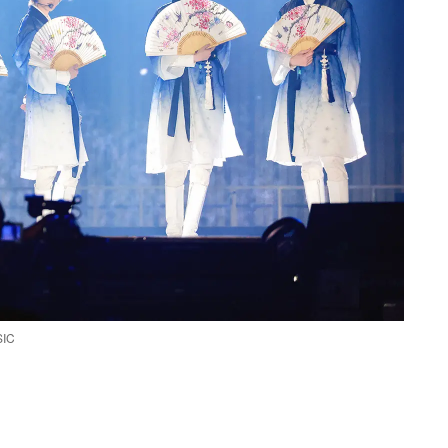
IC
Loaded
:
94.00%