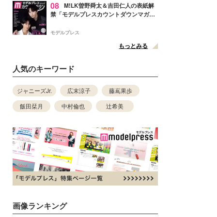
08
M!LK曽野舜太＆吉田仁人の表紙解
禁「モデルプレスカウントダウンマガジ
ン」巻頭に登場
モデルプレス
もっとみる
人気のキーワード
ジャニーズJr.
広末涼子
藤嶌果歩
飯田栞月
中村倫也
辻希美
画像ランキング