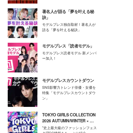
著名人が語る「夢を叶える秘
訣」
モデルプレス独自取材！著名人が
語る「夢を叶える秘訣」
モデルプレス「読者モデル」
モデルプレス読者モデル 新メンバ
ー加入！
モデルプレスカウントダウン
SNS影響力トレンド俳優・女優を
特集「モデルプレスカウントダウ
ン」
TOKYO GIRLS COLLECTION
2026 AUTUMN/WINTER × モ
デルプレス
"史上最大級のファッションフェス
タ"TGC情報をたっぷり紹介