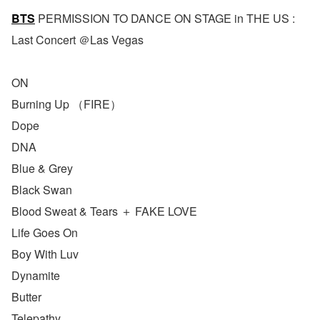
BTS
PERMISSION TO DANCE ON STAGE in THE US :
Last Concert ＠Las Vegas
ON
Burning Up （FIRE）
Dope
DNA
Blue & Grey
Black Swan
Blood Sweat & Tears ＋ FAKE LOVE
Life Goes On
Boy With Luv
Dynamite
Butter
Telepathy