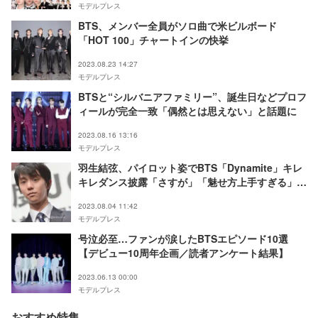
モデルプレス
BTS、メンバー全員がソロ曲で米ビルボード
「HOT 100」チャートインの快挙
2023.08.23 14:27
モデルプレス
BTSと“シルバニアファミリー”、誕生日などプロフ
ィールが完全一致「偶然とは思えない」と話題に
2023.08.16 13:16
モデルプレス
羽生結弦、パイロット姿でBTS「Dynamite」キレ
キレダンス披露「さすが」「魅せ方上手すぎる」の
声
2023.08.04 11:42
モデルプレス
号泣必至…ファンが涙したBTSエピソード10選
【デビュー10周年企画／読者アンケート結果】
2023.06.13 00:00
モデルプレス
おすすめ特集