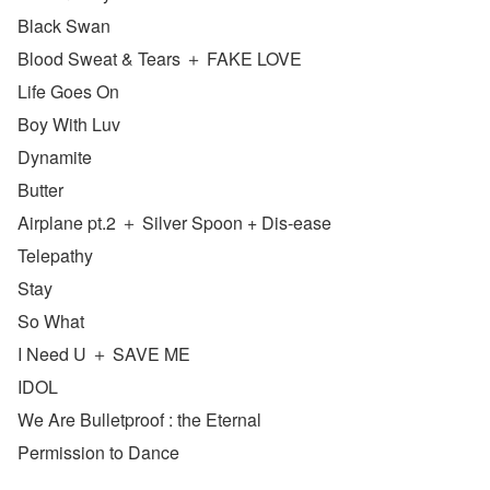
Black Swan
Blood Sweat & Tears ＋ FAKE LOVE
Life Goes On
Boy With Luv
Dynamite
Butter
Airplane pt.2 ＋ Silver Spoon + Dis-ease
Telepathy
Stay
So What
I Need U ＋ SAVE ME
IDOL
We Are Bulletproof : the Eternal
Permission to Dance