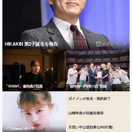
HIKAKIN 第2子誕生を報告
「VIVANT」違和感が話題
“超特急・8号車の日”登録
ボイメンが改名・契約終了
山崎怜奈が妊娠生報告
片思い中は逆効果なNG行動
バブみfaceの作り方