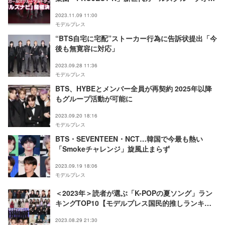
ディション開催決定＜ガルズナビ＞
2023.11.09 11:00
モデルプレス
“BTS自宅に宅配”ストーカー行為に告訴状提出「今
後も無寛容に対応」
2023.09.28 11:36
モデルプレス
BTS、HYBEとメンバー全員が再契約 2025年以降
もグループ活動が可能に
2023.09.20 18:16
モデルプレス
BTS・SEVENTEEN・NCT…韓国で今最も熱い
「Smokeチャレンジ」旋風止まらず
2023.09.19 18:06
モデルプレス
＜2023年＞読者が選ぶ「K-POPの夏ソング」ラン
キングTOP10【モデルプレス国民的推しランキン
グ】
2023.08.29 21:30