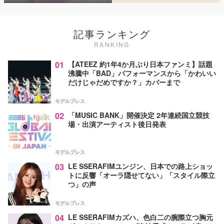
記事ランキング
RANKING
01
【ATEEZ 約1年4か月ぶり日本ファンミ】話題
沸騰中「BAD」パフォーマンスから「かわいい
だけじゃだめですか？」カバーまで
モデルプレス
02
「MUSIC BANK」開催決定 2年連続国立競技
場・出演アーティスト後日発表
モデルプレス
03
LE SSERAFIMユンジン、日本での路上ショッ
トに反響「オーラ隠せてない」「スタイル際立
つ」の声
モデルプレス
04
LE SSERAFIMカズハ、色白二の腕際立つ胸元