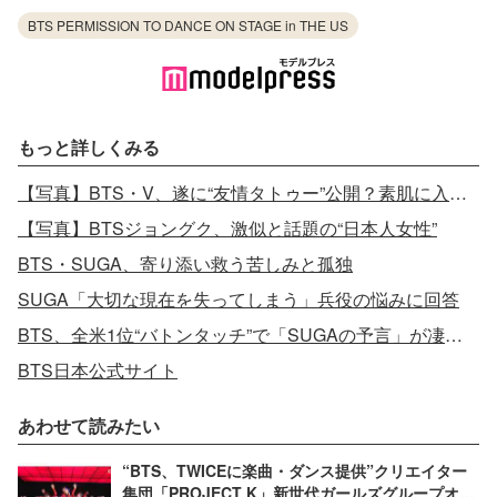
BTS PERMISSION TO DANCE ON STAGE in THE US
もっと詳しくみる
【写真】BTS・V、遂に“友情タトゥー”公開？素肌に入れた「7」に注目集まる
【写真】BTSジョングク、激似と話題の“日本人女性”
BTS・SUGA、寄り添い救う苦しみと孤独
SUGA「大切な現在を失ってしまう」兵役の悩みに回答
BTS、全米1位“バトンタッチ”で「SUGAの予言」が凄すぎると話題
BTS日本公式サイト
あわせて読みたい
“BTS、TWICEに楽曲・ダンス提供”クリエイター
集団「PROJECT K」新世代ガールズグループオー