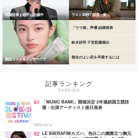
再婚発表 お相手は妊娠中
ラスト30秒で状況一変
「ウマ娘」声優 結婚発表
鈴木砂羽 子宮筋腫摘出
都合のよい恋を卒業するには
朝活コスメ＆インナーケア
記事ランキング
RANKING
01
「MUSIC BANK」開催決定 2年連続国立競技
場・出演アーティスト後日発表
モデルプレス
02
LE SSERAFIMカズハ、色白二の腕際立つ胸元