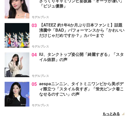
ざっくりキャミワンピ姿披露「オーラが凄い」
「ビジュ優勝」
モデルプレス
03
【ATEEZ 約1年4か月ぶり日本ファンミ】話題
沸騰中「BAD」パフォーマンスから「かわいい
だけじゃだめですか？」カバーまで
モデルプレス
04
IU、タンクトップ姿公開「綺麗すぎる」「スタ
イル抜群」の声
モデルプレス
05
aespaニンニン、タイトミニワンピから美ボデ
ィ際立つ「スタイル良すぎ」「蛍光ピンク着こ
なせるのすごい」の声
モデルプレス
もっとみる