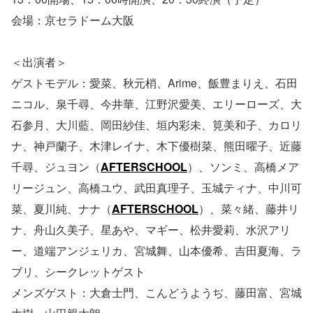
会場：京セラドーム大阪
＜出演者＞
ゲストモデル：愛菜、秋元梢、Arime、飯豊まりえ、石田
ニコル、泉千尋、今井華、江野沢愛美、エリーローズ、大
石参月、大川藍、岡田紗佳、垣内彩未、筧美和子、カロリ
ナ、神戸蘭子、木津レイナ、木下優樹菜、熊田曜子、近藤
千尋、ジュヨン（
AFTERSCHOOL
）、ソンミ、高橋メア
リージュン、高橋ユウ、武田真理子、玉城ティナ、中川可
菜、夏川純、ナナ（
AFTERSCHOOL
）、菜々緒、藤井リ
ナ、舟山久美子、星あや、マギー、松井愛莉、水沢アリ
ー、道端アンジェリカ、宮城舞、山本優希、吉田夏海、ラ
ブリ、シークレットゲスト
メンズゲスト：大倉士門、こんどうようぢ、藤田富、宮城