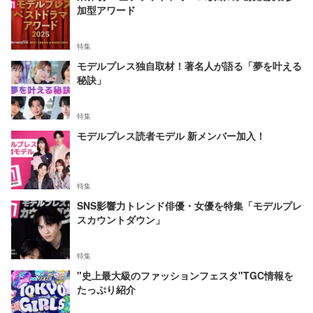
加型アワード
特集
モデルプレス独自取材！著名人が語る「夢を叶える
秘訣」
特集
モデルプレス読者モデル 新メンバー加入！
特集
SNS影響力トレンド俳優・女優を特集「モデルプレ
スカウントダウン」
特集
"史上最大級のファッションフェスタ"TGC情報を
たっぷり紹介