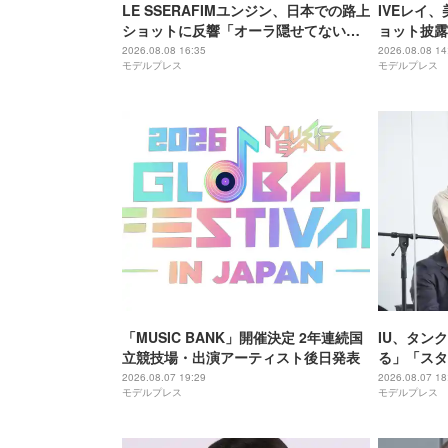
LE SSERAFIMユンジン、日本での路上
IVEレイ
ショットに反響「オーラ隠せてない」
ョット披露
「スタイル際立つ」の声
ラすごい」
2026.08.08 16:35
2026.08.08 14
モデルプレス
モデルプレス
「MUSIC BANK」開催決定 2年連続国
IU、タン
立競技場・出演アーティスト後日発表
る」「スタ
2026.08.07 19:29
2026.08.07 18
モデルプレス
モデルプレス