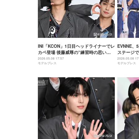
INI「KCON」1日目ヘッドライナーでレ
EVNNE
カペ登場 後藤威尊の“練習時の思い
ステージで
出”に池崎理人が鮮烈ツッコミ【KCON
【KCON 
2026.05.08 17:57
2026.05.08 17
モデルプレス
モデルプレス
JAPAN 2026】
ット】