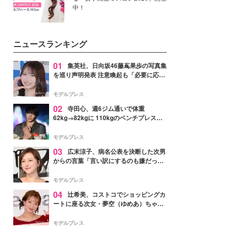
中！
ニュースランキング
01
集英社、日向坂46藤嶌果歩の写真集
を巡り声明発表 注意喚起も「必要に応じ
て法的措置を含む対応を検討」
モデルプレス
02
寺田心、週6ジム通いで体重
62kg→82kgに 110kgのベンチプレス持
ち上げる姿披露「胸板の厚みすごい」
「かっこいい」と反響
モデルプレス
03
広末涼子、病名公表を決断した次男
からの言葉「言い訳にするのも嫌だっ
た」「言うべきか迷った」
モデルプレス
04
辻希美、コストコでショッピングカ
ートに座る次女・夢空（ゆめあ）ちゃん
の姿公開「乗りこなしてる感じが可愛す
ぎ」「成長を感じる」の声
モデルプレス