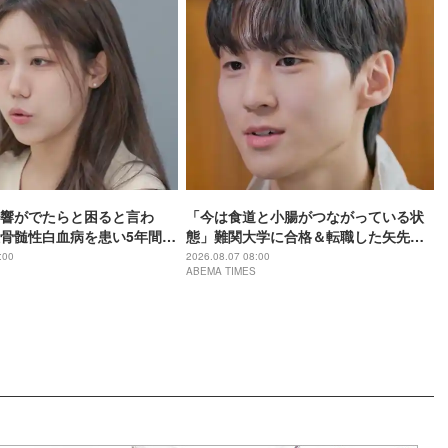
響がでたらと困ると言わ
「今は食道と小腸がつながっている状
骨髄性白血病を患い5年間闘
態」難関大学に合格＆転職した矢先に
った過去の恋を明かす
胃がんが発覚「全摘した」壮絶な過去
:00
2026.08.07 08:00
ABEMA TIMES
明かす