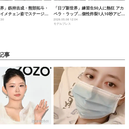
界」釼持吉成・熊部拓斗・
「日プ新世界」練習生50人に熱狂 アカ
イメチェン姿でステージ登
ペラ・ラップ…個性炸裂1人10秒アピー
JAPAN 2026】
ル＆人数集めバトル【KCON JAPAN
:30
2026.05.08 12:04
モデルプレス
2026】
記事