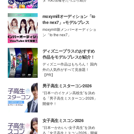
moxymillオーディション「to
the nex7」×モデルプレス
moxymill新メンバーオーディショ
ン「to the nex7」
ディズニープラスのおすすめ
作品をモデルプレスが紹介！
ディズニー作品はもちろん！ 国内
外の人気作がすべて見放題！
【PR】
男子高生ミスターコン2026
“日本一のイケメン高校生”を決め
る「男子高生ミスターコン2026」
開催中！
女子高生ミスコン2026
“日本一かわいい女子高生”を決め
る「女子高生ミスコン2026」開催