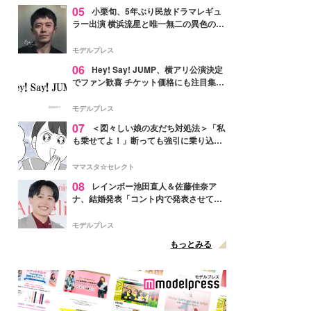
05
小栗旬、5年ぶり民放ドラマレギュ
ラー出演 横浜流星と唯一無二の異色のバ
ディで初共演【LOST10】
モデルプレス
06
Hey! Say! JUMP、横アリ公演決定
でファン歓喜 チケット価格にも注目集ま
る「激アツ」「平成に戻ったみたい」
モデルプレス
07
＜図々しい娘の友だち対処法＞「私
も乗せてよ！」断っても強引に乗り込ん
でくる友だち【第1話まんが】
ママスタ☆セレクト
08
レインボー池田直人＆佐藤佳奈ア
ナ、結婚発表「コント内で発表させてい
ただきました」読売テレビ退社は生活拠
点変更のため
モデルプレス
もっとみる