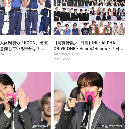
、5人体制初の「KCON」出演
【写真特集／1日目】INI・ALPHA
意識している部分は？
DRIVE ONE・Hearts2Hearts・「日プ
JAPAN 2026／レッドカーペ
新世界」練習生ら集結＜KCON JAPAN
:34
2026.05.08 17:17
モデルプレス
2026／レッドカーペット＞