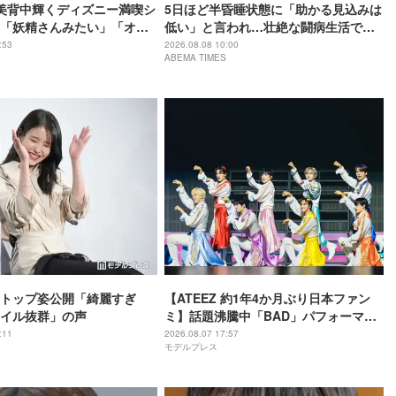
、美背中輝くディズニー満喫シ
5日ほど半昏睡状態に「助かる見込みは
「妖精さんみたい」「オー
低い」と言われ…壮絶な闘病生活で奇
跡的に一命を取り留めた過去「今日が
:53
2026.08.08 10:00
ABEMA TIMES
最後だと思って全力で生きる」
クトップ姿公開「綺麗すぎ
【ATEEZ 約1年4か月ぶり日本ファン
イル抜群」の声
ミ】話題沸騰中「BAD」パフォーマン
スから「かわいいだけじゃだめです
:11
2026.08.07 17:57
モデルプレス
か？」カバーまで