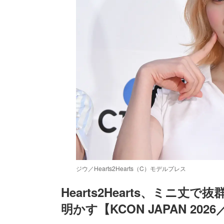
ジウ／Hearts2Hearts（C）モデルプレス
Hearts2Hearts、ミニ丈
明かす【KCON JAPAN 2
/
Unmute