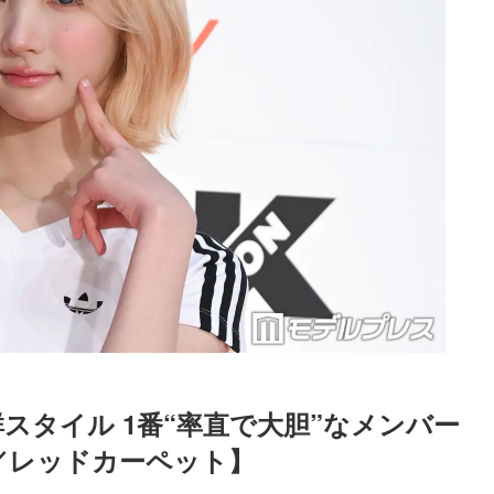
で抜群スタイル 1番“率直で大胆”なメンバー
026／レッドカーペット】
Loaded
:
87.03%