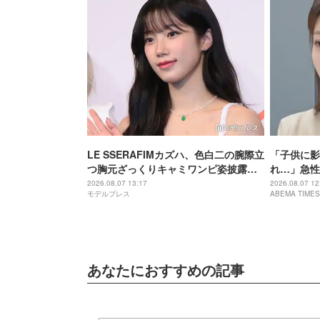
LE SSERAFIMカズハ、色白二の腕際立
「子供に影
つ胸元ざっくりキャミワンピ姿披露
れ…」急性
「オーラが凄い」「ビジュ優勝」
病…つらか
2026.08.07 13:17
2026.08.07 12
モデルプレス
ABEMA TIMES
あなたにおすすめの記事