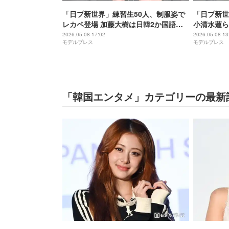
「日プ新世界」練習生50人、制服姿で
「日プ新世
レカペ登場 加藤大樹は日韓2か国語で
小清水蓮ら
挨拶「愛しています」【KCON JAPAN
壇【KCON 
2026.05.08 17:02
2026.05.08 13
モデルプレス
モデルプレス
2026／レッドカーペット】
「韓国エンタメ」カテゴリーの最新