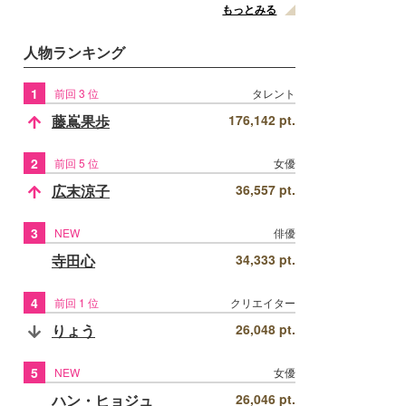
もっとみる
人物ランキング
1
前回 3 位
タレント
藤嶌果歩
176,142 pt.
2
前回 5 位
女優
広末涼子
36,557 pt.
3
NEW
俳優
寺田心
34,333 pt.
4
前回 1 位
クリエイター
りょう
26,048 pt.
5
NEW
女優
ハン・ヒョジュ
26,046 pt.