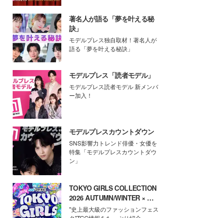
著名人が語る「夢を叶える秘
訣」
モデルプレス独自取材！著名人が
語る「夢を叶える秘訣」
モデルプレス「読者モデル」
モデルプレス読者モデル 新メンバ
ー加入！
モデルプレスカウントダウン
SNS影響力トレンド俳優・女優を
特集「モデルプレスカウントダウ
ン」
TOKYO GIRLS COLLECTION
2026 AUTUMN/WINTER × モ
デルプレス
"史上最大級のファッションフェス
タ"TGC情報をたっぷり紹介