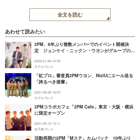
全文を読む
あわせて読みたい
2PM、6年ぶり複数メンバーでのイベント開催決
定 ジュンケイ・ニックン・ウヨンがグループの楽
曲披露＜From 2PM To You 2023＞
2023.01.06 14:00
モデルプレス
「虹プロ」審査員2PMウヨン、NiziUにエール送る
「誇るべき後輩」
2021.09.28 13:07
モデルプレス
2PMコラボカフェ「2PM Cafe」東京・大阪・横浜
に限定オープン
2021.09.13 13:11
女子旅プレス
活動再開の2PM「Mステ」カムバック 10年ぶり