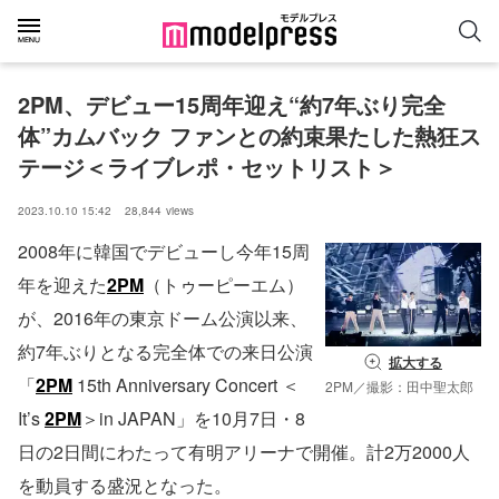
2PM、デビュー15周年迎え“約7年ぶり完全
体”カムバック ファンとの約束果たした熱狂ス
テージ＜ライブレポ・セットリスト＞
2023.10.10 15:42
28,844
views
2008年に韓国でデビューし今年15周
年を迎えた
2PM
（トゥーピーエム）
が、2016年の東京ドーム公演以来、
約7年ぶりとなる完全体での来日公演
拡大する
「
2PM
15th Anniversary Concert ＜
2PM／撮影：田中聖太郎
It’s
2PM
＞in JAPAN」を10月7日・8
日の2日間にわたって有明アリーナで開催。計2万2000人
を動員する盛況となった。