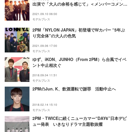
出演で「大人の余裕を感じて」＜メンバーコメント
＞
2021.09.10 06:00
モデルプレス
2PM「NYLON JAPAN」初登場でWカバー “5年ぶ
り完全体”の大人の色気
2021.09.06 17:00
モデルプレス
ゆず、iKON、JUNHO（From 2PM）ら台風でイベ
ント中止相次ぐ
2018.09.04 11:51
モデルプレス
2PMのJun. K、飲酒運転で謝罪 活動中止へ
2018.02.14 15:10
モデルプレス
2PM・TWICEに続くニューカマー“DAY6”日本デビ
ュー発表 いきなりドラマ主題歌抜擢