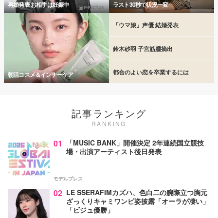
再婚発表 お相手は妊娠中
ラスト30秒で状況一変
「ウマ娘」声優 結婚発表
鈴木砂羽 子宮筋腫摘出
都合のよい恋を卒業するには
朝活コスメ＆インナーケア
記事ランキング
RANKING
01
「MUSIC BANK」開催決定 2年連続国立競技
場・出演アーティスト後日発表
モデルプレス
02
LE SSERAFIMカズハ、色白二の腕際立つ胸元
ざっくりキャミワンピ姿披露「オーラが凄い」
「ビジュ優勝」