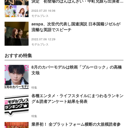
決定 初登場のばんばんざい・中町兄妹ら出演者第
4弾発表
2022.07.20 16:06
モデルプレス
aespa、次世代代表し国連演説 日本国籍ジゼルが
流暢な英語でスピーチ
2022.07.06 12:29
モデルプレス
おすすめ特集
8月のカバーモデルは映画「ブルーロック」の高橋
文哉
特集
各種エンタメ・ライフスタイルにまつわるランキン
グ＆読者アンケート結果を発表
特集
業界初！ 全プラットフォーム横断の大規模読者参