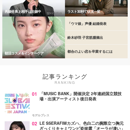
再婚発表 お相手は妊娠中
ラスト30秒で状況一変
「ウマ娘」声優 結婚発表
鈴木砂羽 子宮筋腫摘出
都合のよい恋を卒業するには
朝活コスメ＆インナーケア
記事ランキング
RANKING
01
「MUSIC BANK」開催決定 2年連続国立競技
場・出演アーティスト後日発表
モデルプレス
02
LE SSERAFIMカズハ、色白二の腕際立つ胸元
ざっくりキャミワンピ姿披露「オーラが凄い」