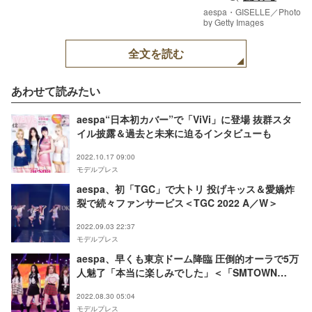
aespa・GISELLE／Photo
by Getty Images
全文を読む
あわせて読みたい
aespa“日本初カバー”で「ViVi」に登場 抜群スタ
イル披露＆過去と未来に迫るインタビューも
2022.10.17 09:00
モデルプレス
aespa、初「TGC」で大トリ 投げキッス＆愛嬌炸
裂で続々ファンサービス＜TGC 2022 A／W＞
2022.09.03 22:37
モデルプレス
aespa、早くも東京ドーム降臨 圧倒的オーラで5万
人魅了「本当に楽しみでした」＜「SMTOWN
LIVE 2022：SMCU EXPRESS＠TOKYO」レポー
2022.08.30 05:04
ト＞
モデルプレス