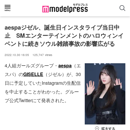
aespaジゼル、誕生日インスタライブ当日中
止　SMエンターテインメントのハロウィンイ
ベントに続きソウル雑踏事故の影響広がる
2022.10.30 16:05
125,747
views
4人組ガールズグループ・
aespa
（エ
スパ）の
GISELLE
（ジゼル）が、30
日に予定していたInstagramの生配信
を中止することがわかった。グルー
プ公式Twitterにて発表された。
拡大する