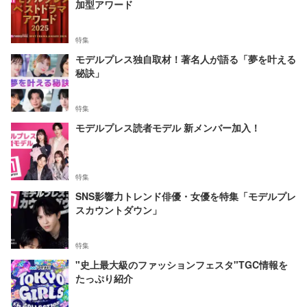
加型アワード
特集
モデルプレス独自取材！著名人が語る「夢を叶える
秘訣」
特集
モデルプレス読者モデル 新メンバー加入！
特集
SNS影響力トレンド俳優・女優を特集「モデルプレ
スカウントダウン」
特集
"史上最大級のファッションフェスタ"TGC情報を
たっぷり紹介