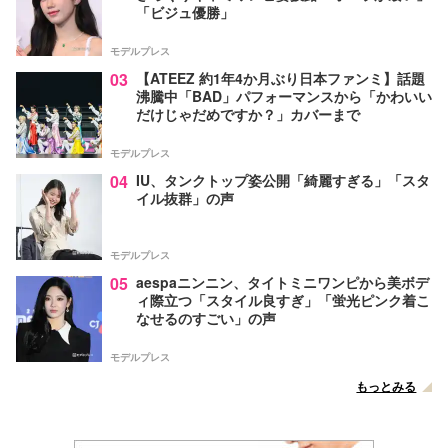
「ビジュ優勝」
モデルプレス
03
【ATEEZ 約1年4か月ぶり日本ファンミ】話題
沸騰中「BAD」パフォーマンスから「かわいい
だけじゃだめですか？」カバーまで
モデルプレス
04
IU、タンクトップ姿公開「綺麗すぎる」「スタ
イル抜群」の声
モデルプレス
05
aespaニンニン、タイトミニワンピから美ボデ
ィ際立つ「スタイル良すぎ」「蛍光ピンク着こ
なせるのすごい」の声
モデルプレス
もっとみる