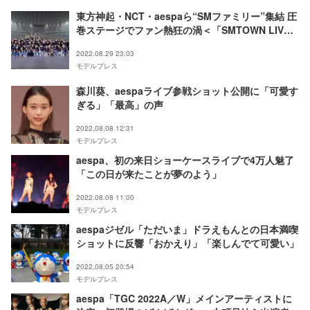
東方神起・NCT・aespaら“SMファミリー”集結 圧
巻ステージでファン熱狂の渦＜「SMTOWN LIVE
2022：SMCU EXPRESS＠TOKYO」レポート＞
2022.08.29 23:03
モデルプレス
森川葵、aespaライブ参戦ショット公開に「可愛す
ぎる」「最高」の声
2022.08.08 12:31
モデルプレス
aespa、初の来日ショーケースライブで4万人魅了
「この日が来たことが夢のよう」
2022.08.08 11:00
モデルプレス
aespaジゼル「ただいま」ドラえもんとの日本満喫
ショットに反響「おかえり」「楽しんでて可愛い」
2022.08.05 20:54
モデルプレス
aespa「TGC 2022A／W」メインアーティストに