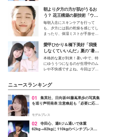
公開。モデルプレスでは、“大のミ
朝より夕方の方が肌がうるお
ニオン好き”という共通点を持つモ
デルの宮城舞と島村雄大の特別対
う？ 花王構築の新技術「ウォ
談をお届け！それぞれの視点か
ーターキャプチャリングスキ
毎朝入念にスキンケアを行って
ら、今作ならではの魅力や予想外
ン（捕水肌）」がスキンケア
も、夕方には肌の乾燥を感じてし
の感動をもたらす奥深いストーリ
の常識を変える予感
まったり、保湿ミストが手放せな
ーについて熱く語り合ってもらっ
いという読者も多いのでは？そん
た。
愛甲ひかり＆橋下美好「我慢
な美容の常識を大きく変える可能
性を秘めた、革新的な「Water
しなくていいんだ」夏の“暑さ
Capturing Skin（ウォーターキャ
対策”の新しい選択肢とは？
本格的な夏が到来！暑い中で、特
プチャリングスキン：捕水肌）」
にゆううつになるのが生理中のム
技術を、花王が構築した。
レや不快感ですよね。今回はプラ
イベートでも仲良しで旅行好きな
モデル・愛甲ひかりさんと橋下美
ニュースランキング
好さんを迎えて本音で女子会トー
ク。猛暑のお出かけを快適に過ご
すヒントや、2人が感動した夏の
01
集英社、日向坂46藤嶌果歩の写真集
生理の新常識にも迫りました。
を巡り声明発表 注意喚起も「必要に応じ
て法的措置を含む対応を検討」
モデルプレス
02
寺田心、週6ジム通いで体重
62kg→82kgに 110kgのベンチプレス持
ち上げる姿披露「胸板の厚みすごい」