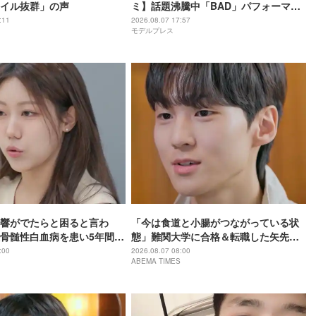
イル抜群」の声
ミ】話題沸騰中「BAD」パフォーマン
スから「かわいいだけじゃだめです
:11
2026.08.07 17:57
モデルプレス
か？」カバーまで
響がでたらと困ると言わ
「今は食道と小腸がつながっている状
骨髄性白血病を患い5年間闘
態」難関大学に合格＆転職した矢先に
った過去の恋を明かす
胃がんが発覚「全摘した」壮絶な過去
:00
2026.08.07 08:00
ABEMA TIMES
明かす