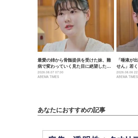
最愛の姉から骨髄提供を受けた妹、難
「唾液が出
病で変わっていく見た目に絶望した過
せん」若く
去「男みたい」
症との闘い
2026.08.07 07:00
2026.08.06 22
ABEMA TIMES
ABEMA TIMES
あなたにおすすめの記事