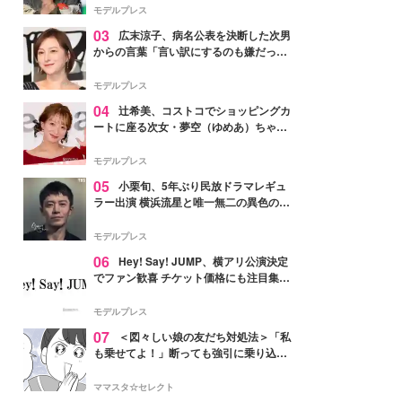
「かっこいい」と反響
モデルプレス
03
広末涼子、病名公表を決断した次男
からの言葉「言い訳にするのも嫌だっ
た」「言うべきか迷った」
モデルプレス
04
辻希美、コストコでショッピングカ
ートに座る次女・夢空（ゆめあ）ちゃん
の姿公開「乗りこなしてる感じが可愛す
ぎ」「成長を感じる」の声
モデルプレス
05
小栗旬、5年ぶり民放ドラマレギュ
ラー出演 横浜流星と唯一無二の異色のバ
ディで初共演【LOST10】
モデルプレス
06
Hey! Say! JUMP、横アリ公演決定
でファン歓喜 チケット価格にも注目集ま
る「激アツ」「平成に戻ったみたい」
モデルプレス
07
＜図々しい娘の友だち対処法＞「私
も乗せてよ！」断っても強引に乗り込ん
でくる友だち【第1話まんが】
ママスタ☆セレクト