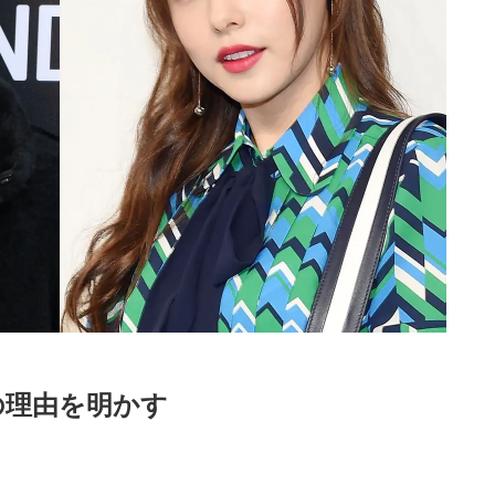
意の理由を明かす
Loaded
:
52.23%