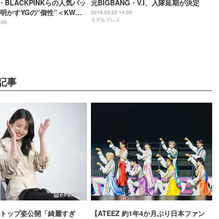
G・BLACKPINKらの人気バッ
元BIGBANG・V.I、入隊延期が決定
明かすYGの“個性”＜KWON
2019.03.20 14:39
モデルプレス
インタビュー＞
:00
記事
クトップ姿公開「綺麗すぎ
【ATEEZ 約1年4か月ぶり日本ファン