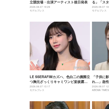
立競技場・出演アーティスト後日発表
る」「スタ
2026.08.07 19:29
2026.08.07 18
モデルプレス
モデルプレス
LE SSERAFIMカズハ、色白二の腕際立
「子供に影
つ胸元ざっくりキャミワンピ姿披露
れ…」急性
「オーラが凄い」「ビジュ優勝」
病…つらか
2026.08.07 13:17
2026.08.07 12
モデルプレス
ABEMA TIMES