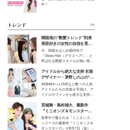
中！
トレンド
PR
韓国発の“艶髪トレンド”到来
美容好きの女性の自信を育む
「ヘアケア事情」って？
今、韓国をはじめ国内外で
「Glass Hair（グラスヘア）」と
呼ばれる艶髪スタイルが熱い視線
を集めています。メイクやファッ
アイドルから絶大な支持 衣装
ションの完成度を高めるベースと
して、“髪そのものの美しさ”に改
デザイナー・茅野しのぶの“可
めて注目する人が増えている様
愛い”を作る美学＜「シチズン
AKB48や＝LOVEなど数々の人気
子。今回は、そんな憧れの艶やか
クロスシー」インタビュー＞
アイドルたちの衣装を手掛け、ア
な髪を日常で叶える、美容好きの
イドルやファンから絶大な支持を
女性たちのヘアケア事情を紹介し
得る、株式会社オサレカンパニー
ます。
宮城舞・島村雄大、最新作
取締役兼クリエイティブディレク
ター・茅野しのぶ。一人ひとりの
『ミニオンズ＆モンスター
個性に寄り添い、魅力を引き出す
ズ』の魅力熱弁 ハチャメチャ
世界中で愛される「ミニオンズ」
衣装作りは、多くの女性たちに勇
だけじゃない“友情と絆”に感
シリーズの最新作『ミニオンズ＆
気と自信を与え続けている。
動
モンスターズ』が8月7日（金）に