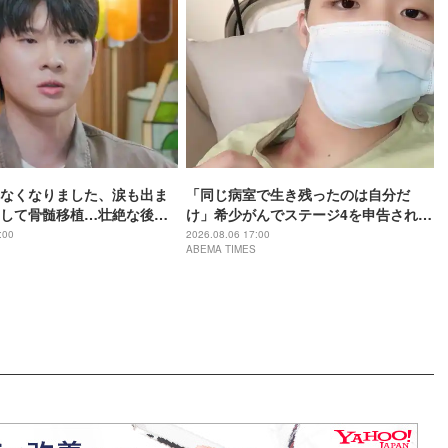
なくなりました、涙も出ま
「同じ病室で生き残ったのは自分だ
して骨髄移植…壮絶な後遺
け」希少がんでステージ4を申告され…
「まるで80代の体に」
壮絶な闘病の末、奇跡の完治
:00
2026.08.06 17:00
ABEMA TIMES