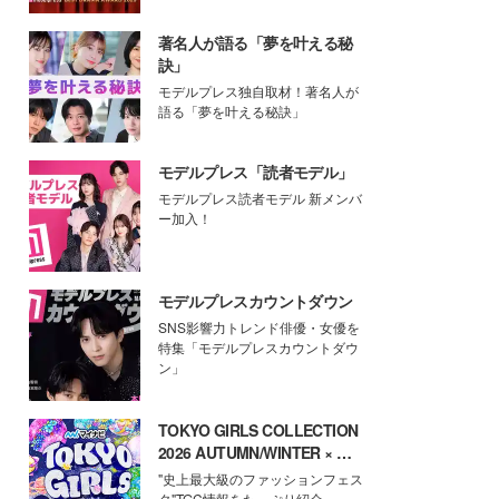
著名人が語る「夢を叶える秘
訣」
モデルプレス独自取材！著名人が
語る「夢を叶える秘訣」
モデルプレス「読者モデル」
モデルプレス読者モデル 新メンバ
ー加入！
モデルプレスカウントダウン
SNS影響力トレンド俳優・女優を
特集「モデルプレスカウントダウ
ン」
TOKYO GIRLS COLLECTION
2026 AUTUMN/WINTER × モ
デルプレス
"史上最大級のファッションフェス
タ"TGC情報をたっぷり紹介