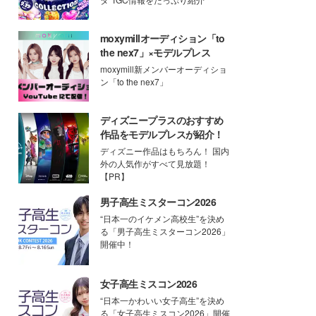
moxymillオーディション「to
the nex7」×モデルプレス
moxymill新メンバーオーディショ
ン「to the nex7」
ディズニープラスのおすすめ
作品をモデルプレスが紹介！
ディズニー作品はもちろん！ 国内
外の人気作がすべて見放題！
【PR】
男子高生ミスターコン2026
“日本一のイケメン高校生”を決め
る「男子高生ミスターコン2026」
開催中！
女子高生ミスコン2026
“日本一かわいい女子高生”を決め
る「女子高生ミスコン2026」開催