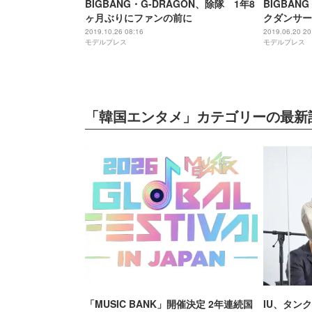
BIGBANG・G-DRAGON、除隊 1年8
BIGBAN
ヶ月ぶりにファンの前に
クダンサー
TWINS
2019.10.26 08:16
2019.06.20 20
モデルプレス
モデルプレス
「韓国エンタメ」カテゴリーの最新
「MUSIC BANK」開催決定 2年連続国
IU、タン