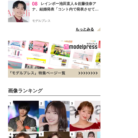
08
レインボー池田直人＆佐藤佳奈ア
ナ、結婚発表「コント内で発表させてい
ただきました」読売テレビ退社は生活拠
点変更のため
モデルプレス
もっとみる
画像ランキング
1
2
3
4
5
6