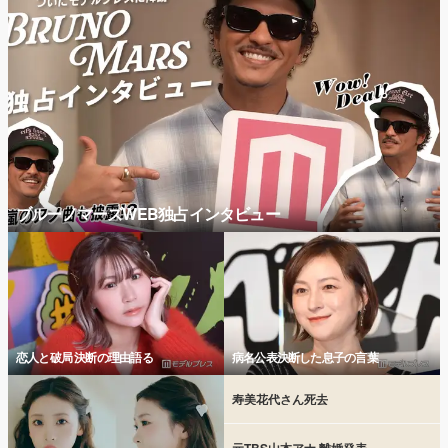
ブルーノマーズWEB独占インタビュー
恋人と破局 決断の理由語る
病名公表決断した息子の言葉
寿美花代さん死去
元TBS山本アナ 離婚発表