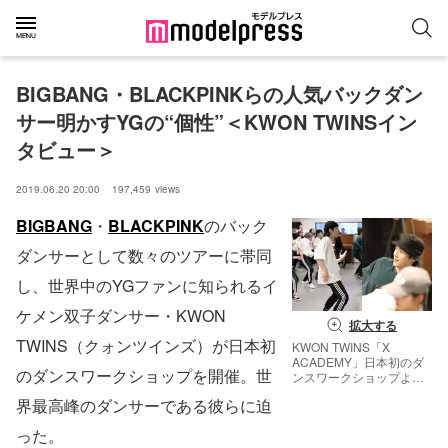
BIGBANG・BLACKPINKらの人気バックダン
サー明かすYGの“個性”＜KWON TWINSイン
タビュー＞
2019.06.20 20:00
197,459
views
BIGBANG
・
BLACKPINK
のバック
ダンサーとして数々のツアーに帯同
し、世界中のYGファンに知られるイ
ケメン双子ダンサー・KWON
拡大する
TWINS（クォンツインズ）が日本初
KWON TWINS「X
ACADEMY」日本初のダ
のダンスワークショップを開催。世
ンスワークショップより
／提供写真
界最高峰のダンサーである彼らに迫
った。