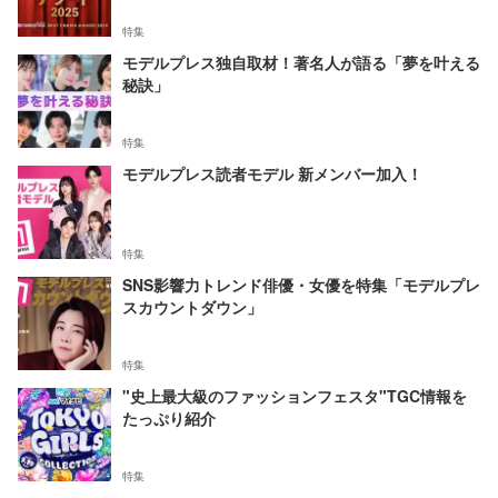
特集
モデルプレス独自取材！著名人が語る「夢を叶える
秘訣」
特集
モデルプレス読者モデル 新メンバー加入！
特集
SNS影響力トレンド俳優・女優を特集「モデルプレ
スカウントダウン」
特集
"史上最大級のファッションフェスタ"TGC情報を
たっぷり紹介
特集