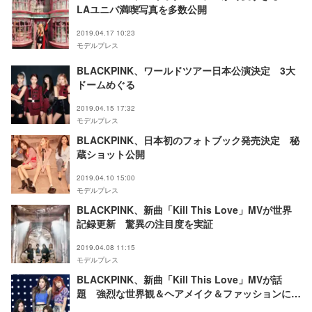
LAユニバ満喫写真を多数公開
2019.04.17 10:23
モデルプレス
BLACKPINK、ワールドツアー日本公演決定 3大
ドームめぐる
2019.04.15 17:32
モデルプレス
BLACKPINK、日本初のフォトブック発売決定 秘
蔵ショット公開
2019.04.10 15:00
モデルプレス
BLACKPINK、新曲「Kill This Love」MVが世界
記録更新 驚異の注目度を実証
2019.04.08 11:15
モデルプレス
BLACKPINK、新曲「Kill This Love」MVが話
題 強烈な世界観＆ヘアメイク＆ファッションに注
目