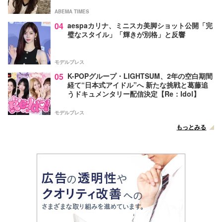
ABEMA TIMES
04
aespaカリナ、ミニスカ美脚ショット公開「完
璧なスタイル」「輝きが別格」と反響
モデルプレス
05
K-POPグループ・LIGHTSUM、2年の空白期間
経て“日本式アイドル”へ 新たな挑戦と葛藤追
うドキュメンタリー配信決定【Re：Idol】
モデルプレス
もっとみる