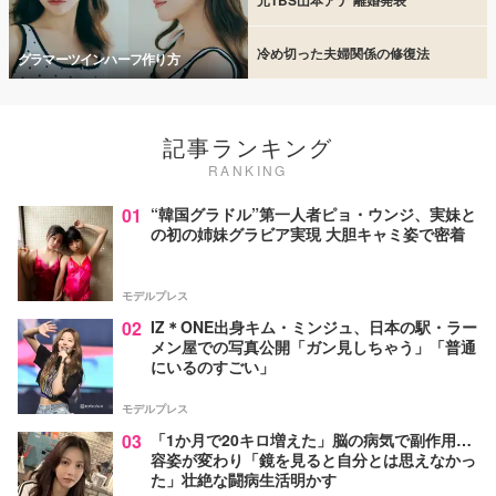
冷め切った夫婦関係の修復法
グラマーツインハーフ作り方
記事ランキング
RANKING
01
“韓国グラドル”第一人者ピョ・ウンジ、実妹と
の初の姉妹グラビア実現 大胆キャミ姿で密着
モデルプレス
02
IZ＊ONE出身キム・ミンジュ、日本の駅・ラー
メン屋での写真公開「ガン見しちゃう」「普通
にいるのすごい」
モデルプレス
03
「1か月で20キロ増えた」脳の病気で副作用…
容姿が変わり「鏡を見ると自分とは思えなかっ
た」壮絶な闘病生活明かす