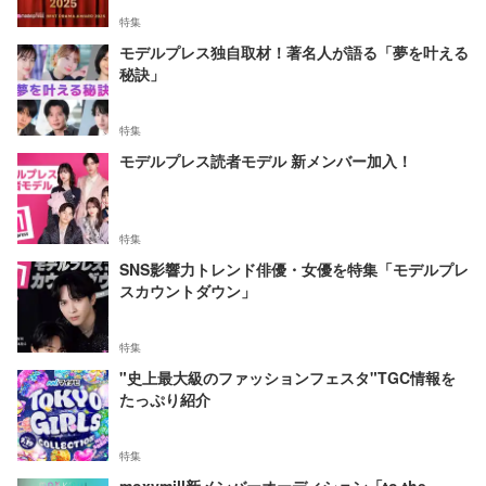
特集
モデルプレス独自取材！著名人が語る「夢を叶える
秘訣」
特集
モデルプレス読者モデル 新メンバー加入！
特集
SNS影響力トレンド俳優・女優を特集「モデルプレ
スカウントダウン」
特集
"史上最大級のファッションフェスタ"TGC情報を
たっぷり紹介
特集