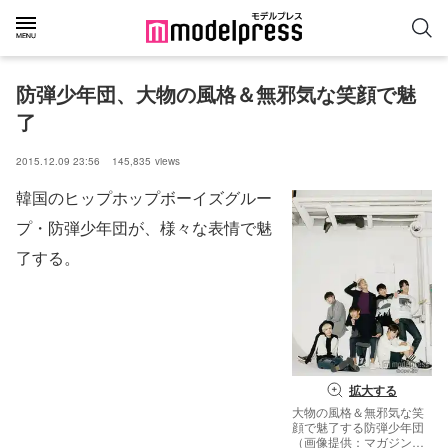
防弾少年団、大物の風格＆無邪気な笑顔で魅
了
2015.12.09 23:56
145,835
views
韓国のヒップホップボーイズグルー
プ・防弾少年団が、様々な表情で魅
了する。
拡大する
大物の風格＆無邪気な笑
顔で魅了する防弾少年団
（画像提供：マガジンハ