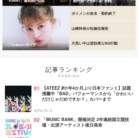
「VIVANT」違和感が話題
“超特急・8号車の日”登録
ボイメンが改名・契約終了
山崎怜奈が妊娠生報告
片思い中は逆効果なNG行動
バブみfaceの作り方
記事ランキング
RANKING
01
【ATEEZ 約1年4か月ぶり日本ファンミ】話題
沸騰中「BAD」パフォーマンスから「かわいい
だけじゃだめですか？」カバーまで
モデルプレス
02
「MUSIC BANK」開催決定 2年連続国立競技
場・出演アーティスト後日発表