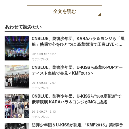
ウス）【モデルプレス】
全文を読む
あわせて読みたい
CNBLUE、防弾少年団、KARAハラ＆ヨンジら「風
船」熱唱で心をひとつに 豪華競演で圧巻LIVE＜写
真特集＞
2015.09.16 15:27
モデルプレス
CNBLUE、防弾少年団、U-KISSら豪華K-POPアー
ティスト集結で会見＜KMF2015＞
2015.09.13 17:07
モデルプレス
CNBLUE、防弾少年団、U-KISSら“360度花道”で
豪華競演 KARAハラ＆ヨンジがMCに抜擢
2015.09.07 15:13
モデルプレス
防弾少年団＆U-KISSが決定 「KMF2015」第2弾ラ