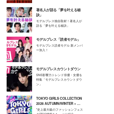
著名人が語る「夢を叶える秘
訣」
モデルプレス独自取材！著名人が
語る「夢を叶える秘訣」
モデルプレス「読者モデル」
モデルプレス読者モデル 新メンバ
ー加入！
モデルプレスカウントダウン
SNS影響力トレンド俳優・女優を
特集「モデルプレスカウントダウ
ン」
TOKYO GIRLS COLLECTION
2026 AUTUMN/WINTER × モ
デルプレス
"史上最大級のファッションフェス
タ"TGC情報をたっぷり紹介