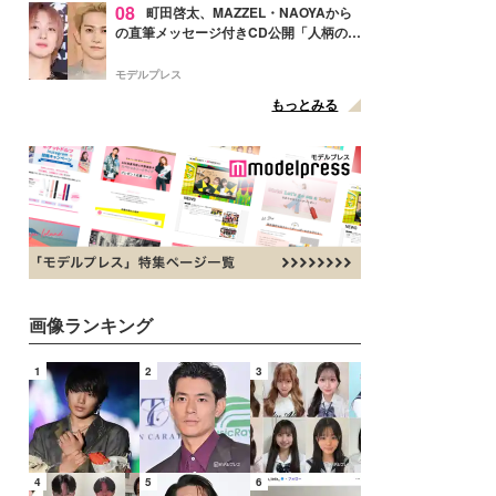
08
町田啓太、MAZZEL・NAOYAから
の直筆メッセージ付きCD公開「人柄の良
さがにじみ出てる」の声
モデルプレス
もっとみる
画像ランキング
1
2
3
4
5
6