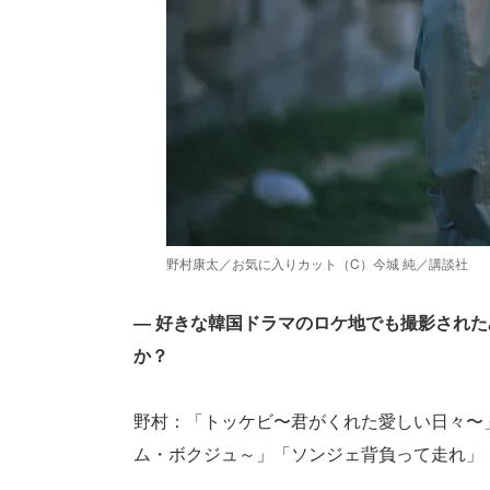
野村康太／お気に入りカット（C）今城 純／講談社
― 好きな韓国ドラマのロケ地でも撮影され
か？
野村：「トッケビ〜君がくれた愛しい日々〜
ム・ボクジュ～」「ソンジェ背負って走れ」