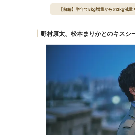
【前編】半年で8kg増量からの3kg減
野村康太、松本まりかとのキスシ