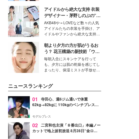
公開。モデルプレスでは、“大のミ
アイドルから絶大な支持 衣装
ニオン好き”という共通点を持つモ
デルの宮城舞と島村雄大の特別対
デザイナー・茅野しのぶの“可
談をお届け！それぞれの視点か
愛い”を作る美学＜「シチズン
AKB48や＝LOVEなど数々の人気
ら、今作ならではの魅力や予想外
クロスシー」インタビュー＞
アイドルたちの衣装を手掛け、ア
の感動をもたらす奥深いストーリ
イドルやファンから絶大な支持を
ーについて熱く語り合ってもらっ
得る、株式会社オサレカンパニー
た。
朝より夕方の方が肌がうるお
取締役兼クリエイティブディレク
ター・茅野しのぶ。一人ひとりの
う？ 花王構築の新技術「ウォ
個性に寄り添い、魅力を引き出す
ーターキャプチャリングスキ
毎朝入念にスキンケアを行って
衣装作りは、多くの女性たちに勇
ン（捕水肌）」がスキンケア
も、夕方には肌の乾燥を感じてし
気と自信を与え続けている。
の常識を変える予感
まったり、保湿ミストが手放せな
いという読者も多いのでは？そん
な美容の常識を大きく変える可能
ニュースランキング
性を秘めた、革新的な「Water
Capturing Skin（ウォーターキャ
プチャリングスキン：捕水肌）」
01
寺田心、週6ジム通いで体重
技術を、花王が構築した。
62kg→82kgに 110kgのベンチプレス持
ち上げる姿披露「胸板の厚みすごい」
「かっこいい」と反響
モデルプレス
02
二宮和也主演「８番出口」本編ノー
カットで地上波初放送 8月28日“金ロ
ー”枠