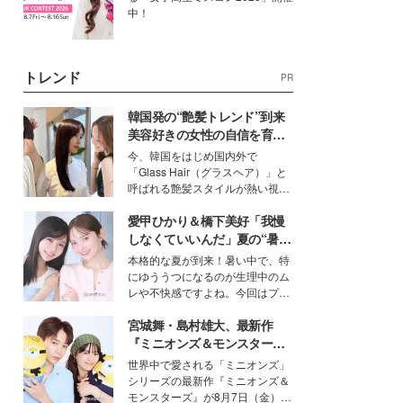
中！
トレンド
PR
韓国発の“艶髪トレンド”到来
美容好きの女性の自信を育む
「ヘアケア事情」って？
今、韓国をはじめ国内外で
「Glass Hair（グラスヘア）」と
呼ばれる艶髪スタイルが熱い視線
を集めています。メイクやファッ
愛甲ひかり＆橋下美好「我慢
ションの完成度を高めるベースと
して、“髪そのものの美しさ”に改
しなくていいんだ」夏の“暑さ
めて注目する人が増えている様
対策”の新しい選択肢とは？
本格的な夏が到来！暑い中で、特
子。今回は、そんな憧れの艶やか
にゆううつになるのが生理中のム
な髪を日常で叶える、美容好きの
レや不快感ですよね。今回はプラ
女性たちのヘアケア事情を紹介し
イベートでも仲良しで旅行好きな
ます。
宮城舞・島村雄大、最新作
モデル・愛甲ひかりさんと橋下美
好さんを迎えて本音で女子会トー
『ミニオンズ＆モンスター
ク。猛暑のお出かけを快適に過ご
ズ』の魅力熱弁 ハチャメチャ
世界中で愛される「ミニオンズ」
すヒントや、2人が感動した夏の
だけじゃない“友情と絆”に感
シリーズの最新作『ミニオンズ＆
生理の新常識にも迫りました。
動
モンスターズ』が8月7日（金）に