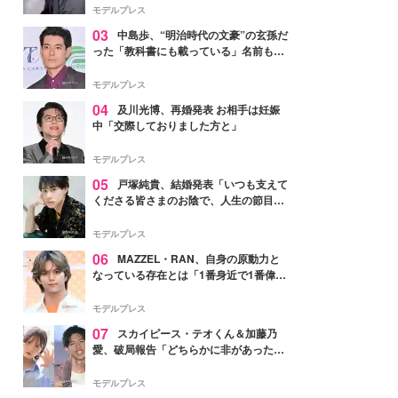
モデルプレス
03
中島歩、“明治時代の文豪”の玄孫だ
った「教科書にも載っている」名前も先
祖に由来
モデルプレス
04
及川光博、再婚発表 お相手は妊娠
中「交際しておりました方と」
モデルプレス
05
戸塚純貴、結婚発表「いつも支えて
くださる皆さまのお陰で、人生の節目を
迎えられること、心より感謝しておりま
す」【全文】
モデルプレス
06
MAZZEL・RAN、自身の原動力と
なっている存在とは「1番身近で1番偉大
な存在」
モデルプレス
07
スカイピース・テオくん＆加藤乃
愛、破局報告「どちらかに非があったわ
けではなく」2023年2月に交際発表
モデルプレス