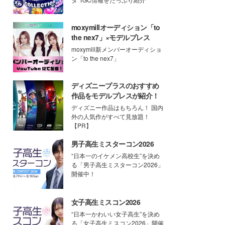
moxymillオーディション「to
the nex7」×モデルプレス
moxymill新メンバーオーディショ
ン「to the nex7」
ディズニープラスのおすすめ
作品をモデルプレスが紹介！
ディズニー作品はもちろん！ 国内
外の人気作がすべて見放題！
【PR】
男子高生ミスターコン2026
“日本一のイケメン高校生”を決め
る「男子高生ミスターコン2026」
開催中！
女子高生ミスコン2026
“日本一かわいい女子高生”を決め
る「女子高生ミスコン2026」開催