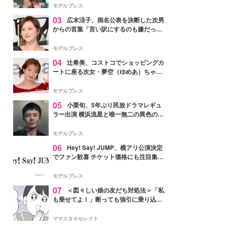
「かっこいい」と反響
モデルプレス
03
広末涼子、病名公表を決断した次男
からの言葉「言い訳にするのも嫌だっ
た」「言うべきか迷った」
モデルプレス
04
辻希美、コストコでショッピングカ
ートに座る次女・夢空（ゆめあ）ちゃん
の姿公開「乗りこなしてる感じが可愛す
ぎ」「成長を感じる」の声
モデルプレス
05
小栗旬、5年ぶり民放ドラマレギュ
ラー出演 横浜流星と唯一無二の異色のバ
ディで初共演【LOST10】
モデルプレス
06
Hey! Say! JUMP、横アリ公演決定
でファン歓喜 チケット価格にも注目集ま
る「激アツ」「平成に戻ったみたい」
モデルプレス
07
＜図々しい娘の友だち対処法＞「私
も乗せてよ！」断っても強引に乗り込ん
でくる友だち【第1話まんが】
ママスタ☆セレクト