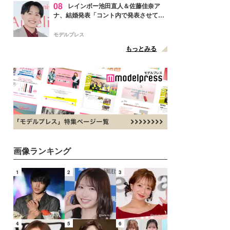
08
レインボー池田直人＆佐藤佳奈ア
ナ、結婚発表「コント内で発表させてい
ただきました」読売テレビ退社は生活拠
点変更のため
モデルプレス
もっとみる
画像ランキング
1
2
3
4
5
6