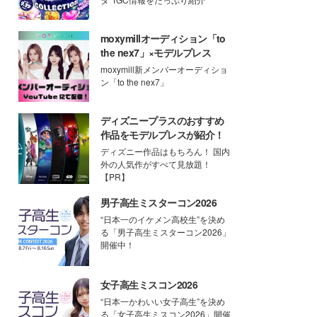
moxymillオーディション「to
the nex7」×モデルプレス
moxymill新メンバーオーディショ
ン「to the nex7」
ディズニープラスのおすすめ
作品をモデルプレスが紹介！
ディズニー作品はもちろん！ 国内
外の人気作がすべて見放題！
【PR】
男子高生ミスターコン2026
“日本一のイケメン高校生”を決め
る「男子高生ミスターコン2026」
開催中！
女子高生ミスコン2026
“日本一かわいい女子高生”を決め
る「女子高生ミスコン2026」開催