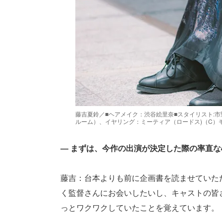
藤吉夏鈴／■ヘアメイク：渋谷絵里奈■スタイリスト:市野
ルーム）、イヤリング：ミーティア（ロードス)（C）
― まずは、今作の出演が決定した際の率直
藤吉：台本よりも前に企画書を読ませていた
く監督さんにお会いしたいし、キャストの皆
っとワクワクしていたことを覚えています。