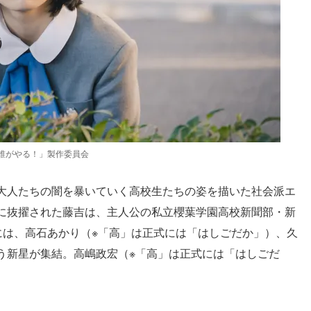
ば誰がやる！」製作委員会
大人たちの闇を暴いていく高校生たちの姿を描いた社会派エ
に抜擢された藤吉は、主人公の私立櫻葉学園高校新聞部・新
には、高石あかり（※「高」は正式には「はしごだか」）、久
う新星が集結。高嶋政宏（※「高」は正式には「はしごだ