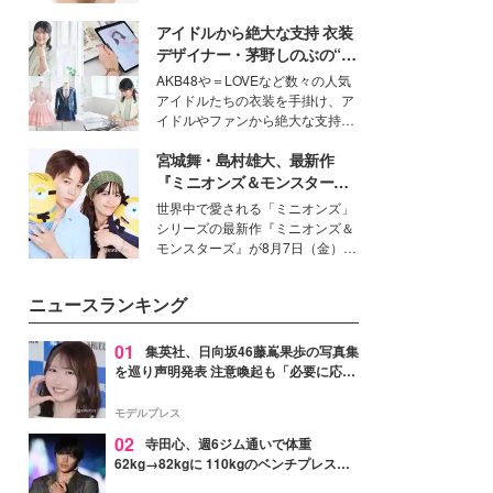
いという読者も多いのでは？そん
アイドルから絶大な支持 衣装
な美容の常識を大きく変える可能
性を秘めた、革新的な「Water
デザイナー・茅野しのぶの“可
Capturing Skin（ウォーターキャ
愛い”を作る美学＜「シチズン
AKB48や＝LOVEなど数々の人気
プチャリングスキン：捕水肌）」
クロスシー」インタビュー＞
アイドルたちの衣装を手掛け、ア
技術を、花王が構築した。
イドルやファンから絶大な支持を
得る、株式会社オサレカンパニー
宮城舞・島村雄大、最新作
取締役兼クリエイティブディレク
ター・茅野しのぶ。一人ひとりの
『ミニオンズ＆モンスター
個性に寄り添い、魅力を引き出す
ズ』の魅力熱弁 ハチャメチャ
世界中で愛される「ミニオンズ」
衣装作りは、多くの女性たちに勇
だけじゃない“友情と絆”に感
シリーズの最新作『ミニオンズ＆
気と自信を与え続けている。
動
モンスターズ』が8月7日（金）に
公開。モデルプレスでは、“大のミ
ニオン好き”という共通点を持つモ
ニュースランキング
デルの宮城舞と島村雄大の特別対
談をお届け！それぞれの視点か
ら、今作ならではの魅力や予想外
01
集英社、日向坂46藤嶌果歩の写真集
の感動をもたらす奥深いストーリ
を巡り声明発表 注意喚起も「必要に応じ
ーについて熱く語り合ってもらっ
て法的措置を含む対応を検討」
た。
モデルプレス
02
寺田心、週6ジム通いで体重
62kg→82kgに 110kgのベンチプレス持
ち上げる姿披露「胸板の厚みすごい」