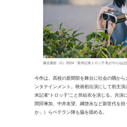
藤吉夏鈴（C）2024「新米記者トロッ子 私がやらね
今作は、高校の新聞部を舞台に社会の隅から
ンタテインメント。映画初出演にして初主演
米記者“トロッ子”こと所結衣を演じる。共演
間田琳加、中井友望、綱啓永など新世代を担
か」）らベテラン陣も脇を固める。