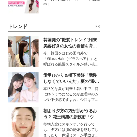
中！
トレンド
PR
韓国発の“艶髪トレンド”到来
美容好きの女性の自信を育む
「ヘアケア事情」って？
今、韓国をはじめ国内外で
「Glass Hair（グラスヘア）」と
呼ばれる艶髪スタイルが熱い視線
を集めています。メイクやファッ
愛甲ひかり＆橋下美好「我慢
ションの完成度を高めるベースと
して、“髪そのものの美しさ”に改
しなくていいんだ」夏の“暑さ
めて注目する人が増えている様
対策”の新しい選択肢とは？
本格的な夏が到来！暑い中で、特
子。今回は、そんな憧れの艶やか
にゆううつになるのが生理中のム
な髪を日常で叶える、美容好きの
レや不快感ですよね。今回はプラ
女性たちのヘアケア事情を紹介し
イベートでも仲良しで旅行好きな
ます。
朝より夕方の方が肌がうるお
モデル・愛甲ひかりさんと橋下美
好さんを迎えて本音で女子会トー
う？ 花王構築の新技術「ウォ
ク。猛暑のお出かけを快適に過ご
ーターキャプチャリングスキ
毎朝入念にスキンケアを行って
すヒントや、2人が感動した夏の
ン（捕水肌）」がスキンケア
も、夕方には肌の乾燥を感じてし
生理の新常識にも迫りました。
の常識を変える予感
まったり、保湿ミストが手放せな