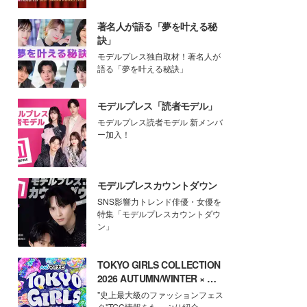
著名人が語る「夢を叶える秘
訣」
モデルプレス独自取材！著名人が
語る「夢を叶える秘訣」
モデルプレス「読者モデル」
モデルプレス読者モデル 新メンバ
ー加入！
モデルプレスカウントダウン
SNS影響力トレンド俳優・女優を
特集「モデルプレスカウントダウ
ン」
TOKYO GIRLS COLLECTION
2026 AUTUMN/WINTER × モ
デルプレス
"史上最大級のファッションフェス
タ"TGC情報をたっぷり紹介