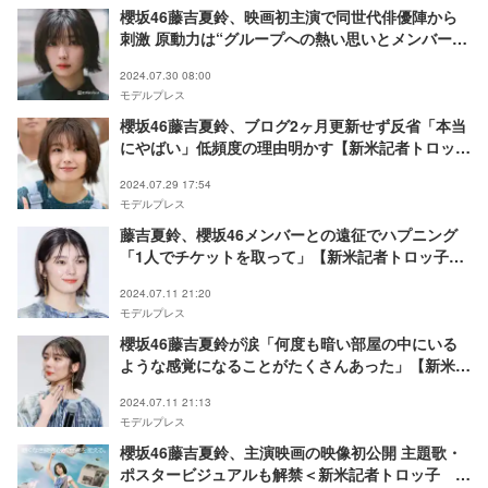
櫻坂46藤吉夏鈴、映画初主演で同世代俳優陣から
刺激 原動力は“グループへの熱い思いとメンバーへ
の信頼”【「新米記者トロッ子」インタビュー】
2024.07.30 08:00
モデルプレス
櫻坂46藤吉夏鈴、ブログ2ヶ月更新せず反省「本当
にやばい」低頻度の理由明かす【新米記者トロッ子
私がやらねば誰がやる！】
2024.07.29 17:54
モデルプレス
藤吉夏鈴、櫻坂46メンバーとの遠征でハプニング
「1人でチケットを取って」【新米記者トロッ子
私がやらねば誰がやる！】
2024.07.11 21:20
モデルプレス
櫻坂46藤吉夏鈴が涙「何度も暗い部屋の中にいる
ような感覚になることがたくさんあった」【新米記
者トロッ子 私がやらねば誰がやる！】
2024.07.11 21:13
モデルプレス
櫻坂46藤吉夏鈴、主演映画の映像初公開 主題歌・
ポスタービジュアルも解禁＜新米記者トロッ子 私