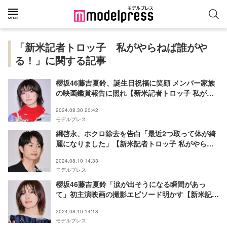
「新米記者トロッ子 私がやらねば誰がや
る！」に関する記事
櫻坂46藤吉夏鈴、誕生日祝福に笑顔 メンバー家族
の映画鑑賞報告に照れ【新米記者トロッ子 私がや
らねば誰がやる！】
2024.08.30 20:42
モデルプレス
綱啓永、ホクロ除去を告白「最近2つ取って体が綺
麗になりました」【新米記者トロッ子 私がやらね
ば誰がやる！】
2024.08.10 14:33
モデルプレス
櫻坂46藤吉夏鈴「涙が出そうになる瞬間があっ
て」初主演映画の撮影エピソード明かす【新米記者
トロッ子 私がやらねば誰がやる！】
2024.08.10 14:18
モデルプレス