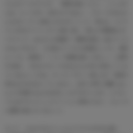
どんなケースだろうが、『風間公親だったら、こうします
よね』というのが、自分だけではなく、スタッフのみなさ
んもわかっている感じがものすごくして。例えば、カメラ
マンの方がファインダーを覗く前に、僕らが1番最初に行
うテストで、みなさんの肉眼で（風間公親を）捉えてくだ
さるんですけど、その捉えてくださる角度にしても、場所
にしても、監督が『こういう映像を撮ってほしい』と要求
する前に、それがスタッフのみなさんの中に存在してくれ
ているなというのは、やっていてすごく感じます。監督の
求めるものがわかっているから、お互い非常に理解しあっ
た上で共通するものを作ることができています」とスタッ
フとはすでにコミュニケーションが取れており、スムーズ
に撮影が進んでいるという。
そして、これまでのスペシャルドラマとの大きな違い