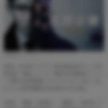
木村拓哉（C）フジテレビ
原作は、2013年にミステリー界の話題を総ざらいした長
岡弘樹の『教場』シリーズ。警察小説の新境地としてシリ
ーズ累計130万部突破のベストセラーとなっており、多く
のファンの間で映像化が待ち望まれてきた作品。
今作は、『教場』（2020年）、『教場Ⅱ』（2021年）で