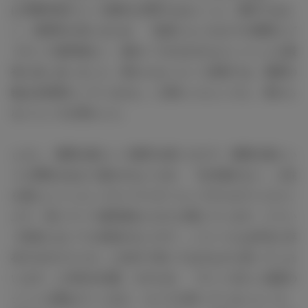
は“警察学校”という独特な空間ではないこと。教官ではな
く、指導官を演じるため、「監督ともこれまでの風間とど
うやって違和感なく、面白くできるのかなということを最
初に話し合いました。変わらないという意味では、風間の
軸は全然変わっていません」と変わったところと、変わら
ないところを明かした。
しかし、風間公親という教官を描くだけで、風間公親とい
う人間性があまり描かれないため、「生活感がない、人性
を感じにくいというキャラクターとしてやらせていただく
上で、演じていて違和感をたびたび感じています。どうい
う状況においても笑顔がないので。こういう人は本当に存
在するのだろうか…と自分で演じておきながら思ってしま
います」と本音を吐露。そのため、「すごく冷たい温度の
シーンを重ねていくほど、カメラが回っていないところ、