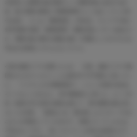
木村演じる風間公親が教官として警察学校に赴任する以
前、新人刑事の教育に“刑事指導官”としてあたっていた時
代を描く。そこは「風間道場」と呼ばれ、キャリアの浅い
若手刑事が突然、刑事指導官・風間公親とバディを組まさ
れ、実際の殺人事件の捜査を通して刑事としてのスキルを
学ばせる育成システムとなっていた。
今回の連続ドラマを聞いたとき、「正直、連続ドラマで風
間をやらせていただくことは僕の中で不可能だと思ってい
た」「フジテレビの月曜9時枠で、こういう内容の作品を
やってもいいのかなと、若干挑戦的だと思った」という木
村。監督の中江功氏の熱意を感じて、再び風間公親を演じ
ることを決意。「監督はじめ、慣れ親しんだスタッフのみ
なさんが現場にいてくれるので、現場に入ってしまえば、
不安はないですし、高いクオリティを求める監督なので、