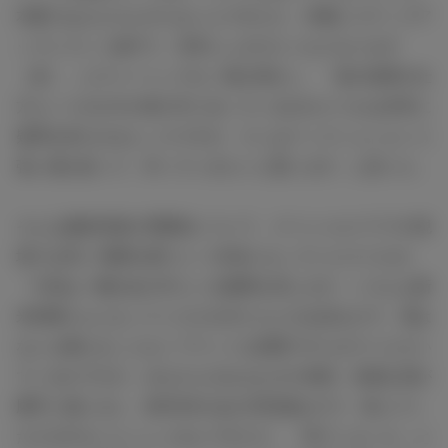
本番ではもちろんやらないんですけど、本番にステップア
ップしていく途中で、非常にふざけたくなりなります
（笑）」とチャーミングな一面を明かし、「彼の指導の仕
方というのが今の世の中に合っているのかどうかは非常に
疑問を持たれるところですが、そこはフィクションという
強い盾を使って、作っていきたいと思います」と語った。
そんな撮影現場の雰囲気について、スペシャルドラマの現
場では常に“風間公親”という存在になっていたそうだが、
「今回は一般社会の中にいる風間を演じます。いろんな新
米刑事さんになってくださる方たちとのお話なので、僕は
なにも構えることなくフラットな状態でやらせていただい
ているのですが、みなさんのおもむきや表情、体感を僕が
勝手に感じると、前作2作があの空気感なので、喜んでく
ださる方もいらっしゃるんですけど、『来てしまった』と