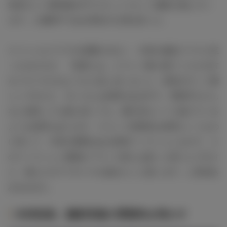
気持ちいい緊張感の中で1カット1カット撮影が進んでい
ます」と撮影中である現在の心境を語った。
スペシャルドラマの反響が大きく、今回の連続ドラマに至
ったわけだが、「監督とは、どういう風に観てくださる方
をドキドキさせようかと話し合いました。表現がすごく難
しいですけど、今いろんな犯罪がある中で、警視庁がどん
なに頑張っても踏ん張っても、網の目をくぐり抜けている
ような犯罪もあります。そういう現実的な犯罪というもの
に対して、今回の風間はある意味フィクションなので、そ
のフィクション要素がバランス的には多いと思うんですけ
ど、彼なりのアプローチを描きたいと思います」と意気込
みをみせた。
木村拓哉、撮影現場の雰囲気を明かす