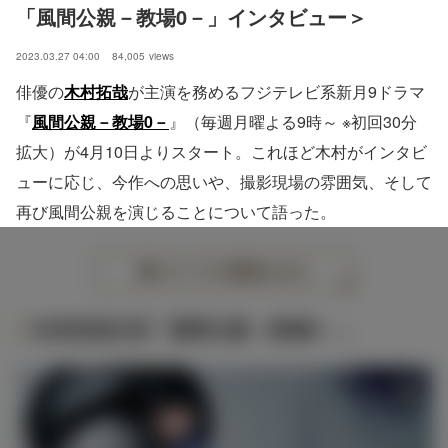
「風間公親－教場0－」インタビュー＞
2023.03.27 04:00
84,005
views
俳優の
木村拓哉
が主演を務めるフジテレビ系新月9ドラマ
『
風間公親－教場0－
』（毎週月曜よる9時～ ※初回30分
拡大）が4月10日よりスタート。これほど木村がインタビ
ューに応じ、今作への思いや、撮影現場の雰囲気、そして
再び風間公親を演じることについて語った。
すべての画像をみる
木村拓哉主演「風間公親－教場0－」