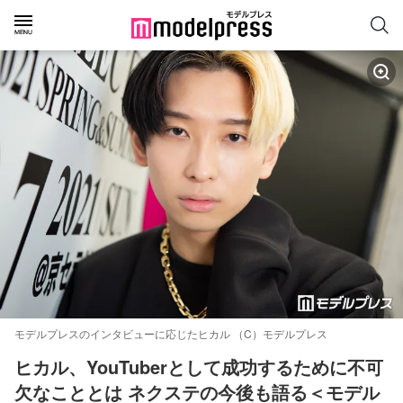
モデルプレスのインタビューに応じたヒカル （C）モデルプレス
ヒカル、YouTuberとして成功するために不可
欠なこととは ネクステの今後も語る＜モデル