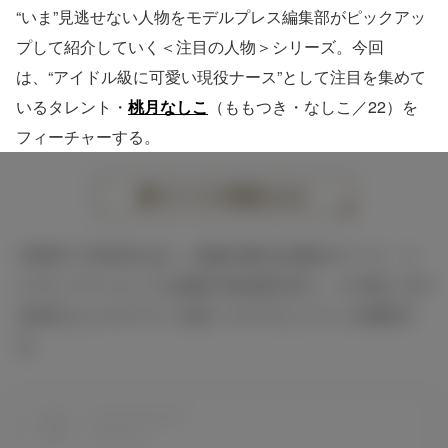
“いま”見逃せない人物をモデルプレス編集部がピックアッ
プして紹介していく＜注目の人物＞シリーズ。今回
は、“アイドル級に可愛い現役ナース”として注目を集めて
いるタレント・
桃月なしこ
（ももつき・なしこ／22）を
フィーチャーする。
すべての画像をみる
1995年11月8日生まれ、22歳の桃月は現役のナース。コ
スプレイヤーとしても抜群の知名度を誇り、その美しすぎ
る顔立ちとクオリティの高いコスプレにファンが殺到す
る。