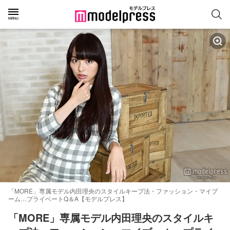
「MORE」専属モデル内田理央のスタイルキープ法・ファッション・マイブ
ーム…プライベートQ＆A【モデルプレス】
「MORE」専属モデル内田理央のスタイルキ