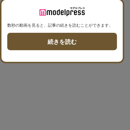
数秒の動画を見ると、記事の続きを読むことができます。
続きを読む