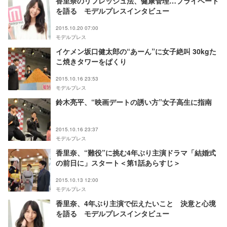
香里奈のリフレッシュ法、健康管理…プライベート
を語る モデルプレスインタビュー
2015.10.20 07:00
モデルプレス
イケメン坂口健太郎の“あーん”に女子絶叫 30kgた
こ焼きタワーをぱくり
2015.10.16 23:53
モデルプレス
鈴木亮平、“映画デートの誘い方”女子高生に指南
2015.10.16 23:37
モデルプレス
香里奈、“難役”に挑む4年ぶり主演ドラマ「結婚式
の前日に」スタート＜第1話あらすじ＞
2015.10.13 12:00
モデルプレス
香里奈、4年ぶり主演で伝えたいこと 決意と心境
を語る モデルプレスインタビュー