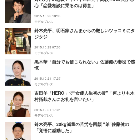
心「恋愛相談に乗るのは得意」
2015.10.25 18:38
モデルプレス
鈴木亮平、明石家さんまからの厳しいツッコミにタ
ジタジ
2015.10.23 07:00
モデルプレス
黒木華「自分でも信じられない」佐藤健の妻役で感
慨
2015.10.21 17:37
モデルプレス
吉田羊「HERO」で“女優人生初の賞”「何よりも木
村拓哉さんにお礼を言いたい」
2015.10.21 17:04
モデルプレス
鈴木亮平、20kg減量の苦労を回顧 “弟”佐藤健の
「覚悟に感動した」