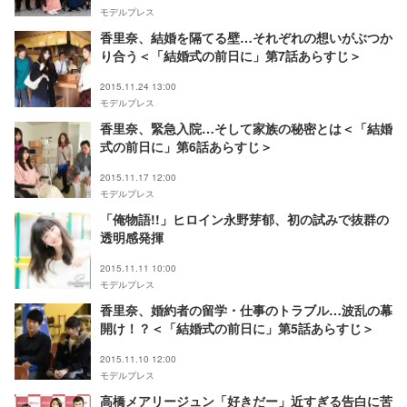
モデルプレス
香里奈、結婚を隔てる壁…それぞれの想いがぶつか
り合う＜「結婚式の前日に」第7話あらすじ＞
2015.11.24 13:00
モデルプレス
香里奈、緊急入院…そして家族の秘密とは＜「結婚
式の前日に」第6話あらすじ＞
2015.11.17 12:00
モデルプレス
「俺物語!!」ヒロイン永野芽郁、初の試みで抜群の
透明感発揮
2015.11.11 10:00
モデルプレス
香里奈、婚約者の留学・仕事のトラブル…波乱の幕
開け！？＜「結婚式の前日に」第5話あらすじ＞
2015.11.10 12:00
モデルプレス
高橋メアリージュン「好きだー」近すぎる告白に苦