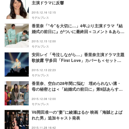
主演ドラマに反響
2015.12.16 12:15
モデルプレス
香里奈「“今”を大切に…」4年ぶり主演ドラマ『結
婚式の前日に』がついに最終回＜コメント＆あらす
じ＞
2015.12.15 12:00
モデルプレス
安田レイ「号泣しながら…」香里奈主演ドラマ主題
歌披露 宇多田「First Love」カバーも＜セットリ
スト＞
2015.12.13 22:23
モデルプレス
香里奈、空白の28年間に悩む 埋められない溝・
母の秘密とは＜「結婚式の前日に」第9話あらすじ
＞
2015.12.08 12:00
モデルプレス
V6岡田准一の“妻”に綾瀬はるか 映画「海賊とよば
れた男」追加キャスト発表
2015.11.28 16:42