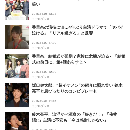
笑い
2015.11.06 13:08
モデルプレス
香里奈の演技に涙…4年ぶり主演ドラマで「ヤバイ
泣ける」「リアル過ぎる」と反響
2015.11.03 17:00
モデルプレス
香里奈、結婚式が延期？家族に危機が迫る＜「結婚
式の前日に」第4話あらすじ＞
2015.11.03 12:00
モデルプレス
坂口健太郎、“超イケメン”の紹介に照れ笑い 鈴木
亮平と息ぴったりのコンビプレーも
2015.10.31 14:15
モデルプレス
鈴木亮平、涙浮かべ渾身の「好きだ！」「俺物
語!!」主演に不安も「今は感謝しかない」
2015.10.31 13:23