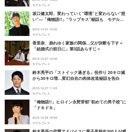
モデルプレス
坂口健太郎、変わっていく“環境”と変わらない“想
い”―「俺物語!!」“ラップキス”秘話も モデルプ
レスインタビュー
2015.10.31 10:00
モデルプレス
香里奈、崩れゆく家族の関係…父が決断を下す＜
「結婚式の前日に」第3話あらすじ＞
2015.10.27 12:00
モデルプレス
鈴木亮平の「ストイック過ぎる」役作り 20キロ減
から30キロ増…変幻自在の肉体改造秘話を告白
2015.10.27 11:43
モデルプレス
「俺物語!!」ヒロイン永野芽郁“初めての男子校”に
「ドキドキ」
2015.10.25 19:39
モデルプレス
鈴木亮平の恋愛アドバイスに男子高校生300人が感