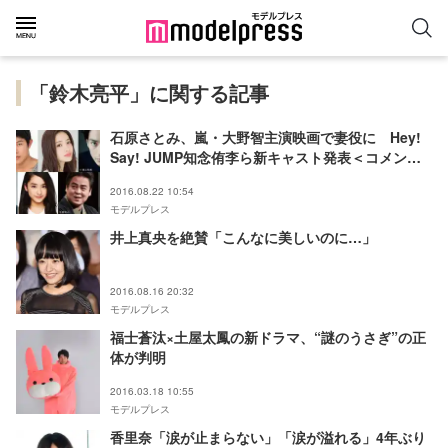
「鈴木亮平」に関する記事
石原さとみ、嵐・大野智主演映画で妻役に Hey!
Say! JUMP知念侑李ら新キャスト発表＜コメント
到着＞
2016.08.22 10:54
モデルプレス
井上真央を絶賛「こんなに美しいのに…」
2016.08.16 20:32
モデルプレス
福士蒼汰×土屋太鳳の新ドラマ、“謎のうさぎ”の正
体が判明
2016.03.18 10:55
モデルプレス
香里奈「涙が止まらない」「涙が溢れる」4年ぶり