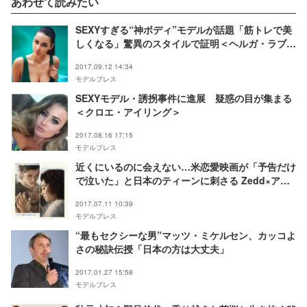
あわせて読みたい
SEXYすぎる“神ボディ”モデルが話題「筋トレで美
しくなる」驚異のスタイルで証明＜ヘルガ・ラブケ
ティ＞
2017.09.12 14:34
モデルプレス
SEXYモデル・誘拐事件に進展 疑惑の目が集まる
＜クロエ・アイリング＞
2017.08.16 17:15
モデルプレス
近くにいるのに会えない…米恋愛映画が「予告だけ
で泣いた」と日本のティーンに刺さる Zedd×アレ
ッシア・カーラ『Stay』も「最高に合ってる！」
2017.07.11 10:39
と話題＜エブリシング＞
モデルプレス
“最もセクシーな男”マッツ・ミケルセン、カッコよ
さの秘訣伝授「日本の方は大丈夫」
2017.01.27 15:58
モデルプレス