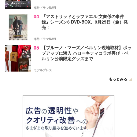
海外ドラマNAVI
04
『アストリッドとラファエル 文書係の事件
録』シーズン6 DVD-BOX、9月25日（金）発
売！
海外ドラマNAVI
05
【ブルーノ・マーズ／ベルリン現地取材】ポッ
プアップに潜入 ハローキティコラボ再び・ベ
ルリン公演限定グッズまで
モデルプレス
もっとみる