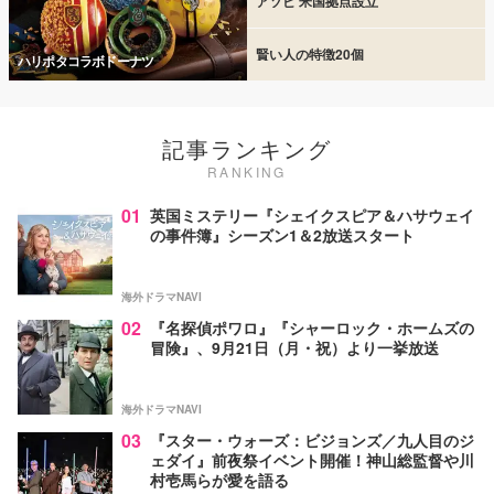
アソビ 米国拠点設立
賢い人の特徴20個
ハリポタコラボドーナツ
記事ランキング
RANKING
01
英国ミステリー『シェイクスピア＆ハサウェイ
の事件簿』シーズン1＆2放送スタート
海外ドラマNAVI
02
『名探偵ポワロ』『シャーロック・ホームズの
冒険』、9月21日（月・祝）より一挙放送
海外ドラマNAVI
03
『スター・ウォーズ：ビジョンズ／九人目のジ
ェダイ』前夜祭イベント開催！神山総監督や川
村壱馬らが愛を語る