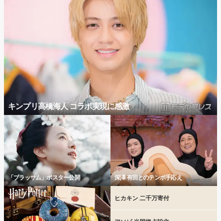
キンプリ高橋海人 コラボ実現に感激
「ブラッサム」ポスター公開
深澤 有田とのテンポ手応え
ヒカキン 二千万寄付