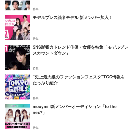
特集
モデルプレス読者モデル 新メンバー加入！
特集
SNS影響力トレンド俳優・女優を特集「モデルプレ
スカウントダウン」
特集
"史上最大級のファッションフェスタ"TGC情報を
たっぷり紹介
特集
moxymill新メンバーオーディション「to the
nex7」
特集