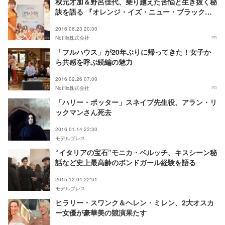
秋元才加＆野呂佳代、乗り越えた苦悩と生き抜く秘
訣を語る 『オレンジ・イズ・ニュー・ブラック』
に「共感」「ドハマり」 モデルプレスインタビュ
2016.06.23 20:00
ー
Netflix株式会社
PR
「フルハウス」が20年ぶりに帰ってきた！女子か
ら共感を呼ぶ続編の魅力
2016.02.26 07:00
Netflix株式会社
PR
「ハリー・ポッター」スネイプ先生役、アラン・リ
ックマンさん死去
2016.01.14 23:30
モデルプレス
“イタリアの宝石”モニカ・ベルッチ、キスシーン秘
話など史上最高齢のボンドガール経験を語る
2015.12.04 22:01
モデルプレス
ヒラリー・スワンク＆ヘレン・ミレン、2大オスカ
ー女優が豪華美の競演果たす