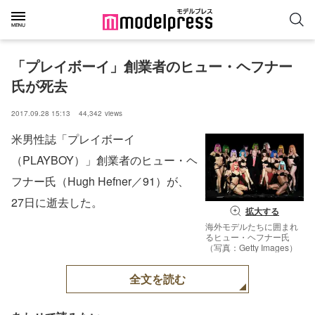
「プレイボーイ」創業者のヒュー・ヘフナー
氏が死去
2017.09.28 15:13
44,342
views
米男性誌「プレイボーイ
（PLAYBOY）」創業者のヒュー・ヘ
フナー氏（Hugh Hefner／91）が、
27日に逝去した。
拡大する
海外モデルたちに囲まれ
るヒュー・ヘフナー氏
（写真：Getty Images）
全文を読む