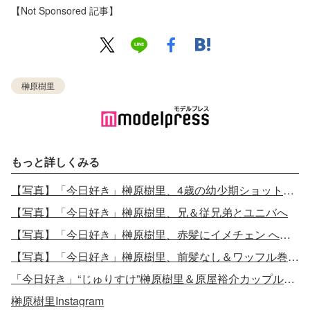
【Not Sponsored 記事】
榊原樹里
もっと詳しくみる
【写真】「今日好き」榊原樹里、4歳の幼少期ショット公開
【写真】「今日好き」榊原樹里、兄＆従兄弟とユニバへ
【写真】「今日好き」榊原樹里、赤髪にイメチェン へそピも披露
【写真】「今日好き」榊原樹里、前髪なし＆ワッフル巻きで雰囲気一変
「今日好き」“じゅりすけ”榊原樹里＆原屋裕介カップル、破局報告
榊原樹里Instagram