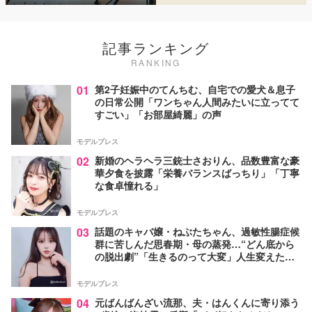
記事ランキング
RANKING
01
第2子妊娠中のてんちむ、自宅での愛犬＆息子
の日常公開「ワンちゃん人間みたいに立ってて
すごい」「お部屋綺麗」の声
モデルプレス
02
新婚のヘラヘラ三銃士さおりん、品数豊富な豪
華夕食を披露「栄養バランスばっちり」「丁寧
な食卓憧れる」
モデルプレス
03
話題のキャバ嬢・ねぶたちゃん、過敏性腸症候
群に苦しんだ思春期・母の蒸発…“どん底から
の脱出劇”「生きるのって大変」人生変えた言
葉とは【インタビュー連載Vol.1】
モデルプレス
04
元ばんばんざい流那、夫・はんくんに寄り添う