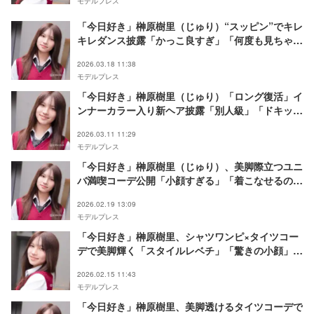
モデルプレス
「今日好き」榊原樹里（じゅり）“スッピン”でキレ
キレダンス披露「かっこ良すぎ」「何度も見ちゃ
う」とファン歓喜
2026.03.18 11:38
モデルプレス
「今日好き」榊原樹里（じゅり）「ロング復活」イ
ンナーカラー入り新ヘア披露「別人級」「ドキッと
した」と反響
2026.03.11 11:29
モデルプレス
「今日好き」榊原樹里（じゅり）、美脚際立つユニ
バ満喫コーデ公開「小顔すぎる」「着こなせるのす
ごい」と反響
2026.02.19 13:09
モデルプレス
「今日好き」榊原樹里、シャツワンピ×タイツコー
デで美脚輝く「スタイルレベチ」「驚きの小顔」と
反響
2026.02.15 11:43
モデルプレス
「今日好き」榊原樹里、美脚透けるタイツコーデで