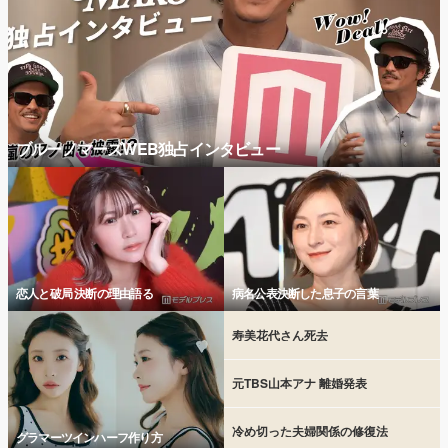
ブルーノマーズWEB独占インタビュー
恋人と破局 決断の理由語る
病名公表決断した息子の言葉
寿美花代さん死去
元TBS山本アナ 離婚発表
冷め切った夫婦関係の修復法
グラマーツインハーフ作り方