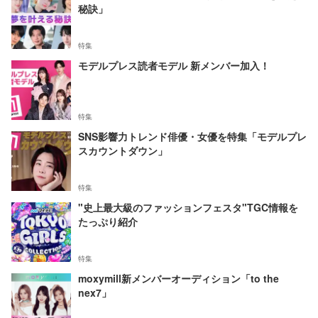
秘訣」
特集
モデルプレス読者モデル 新メンバー加入！
特集
SNS影響力トレンド俳優・女優を特集「モデルプレ
スカウントダウン」
特集
"史上最大級のファッションフェスタ"TGC情報を
たっぷり紹介
特集
moxymill新メンバーオーディション「to the
nex7」