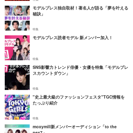
モデルプレス独自取材！著名人が語る「夢を叶える
秘訣」
特集
モデルプレス読者モデル 新メンバー加入！
特集
SNS影響力トレンド俳優・女優を特集「モデルプレ
スカウントダウン」
特集
"史上最大級のファッションフェスタ"TGC情報を
たっぷり紹介
特集
moxymill新メンバーオーディション「to the
nex7」