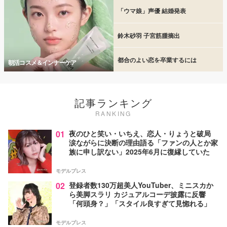
「ウマ娘」声優 結婚発表
鈴木砂羽 子宮筋腫摘出
都合のよい恋を卒業するには
朝活コスメ＆インナーケア
記事ランキング
RANKING
01
夜のひと笑い・いちえ、恋人・りょうと破局
涙ながらに決断の理由語る「ファンの人とか家
族に申し訳ない」2025年6月に復縁していた
モデルプレス
02
登録者数130万超美人YouTuber、ミニスカか
ら美脚スラリ カジュアルコーデ披露に反響
「何頭身？」「スタイル良すぎて見惚れる」
モデルプレス