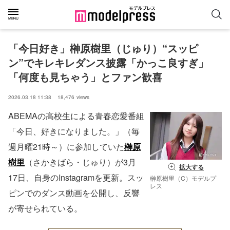
「今日好き」榊原樹里（じゅり）“スッピ
ン”でキレキレダンス披露「かっこ良すぎ」
「何度も見ちゃう」とファン歓喜
2026.03.18 11:38
18,476
views
ABEMAの高校生による青春恋愛番組
「今日、好きになりました。」（毎
週月曜21時～）に参加していた
榊原
樹里
（さかきばら・じゅり）が3月
拡大する
17日、自身のInstagramを更新。スッ
榊原樹里（C）モデルプ
レス
ピンでのダンス動画を公開し、反響
が寄せられている。