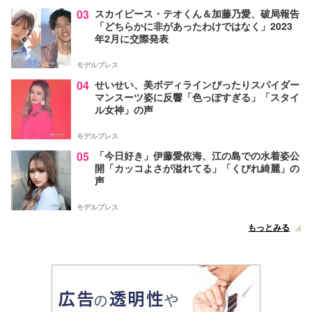
03
スカイピース・テオくん＆加藤乃愛、破局報告
「どちらかに非があったわけではなく」2023
年2月に交際発表
モデルプレス
04
せいせい、美ボディラインぴったりスパイダー
マンスーツ姿に反響「色っぽすぎる」「スタイ
ル女神」の声
モデルプレス
05
「今日好き」伊藤愛依海、江の島での水着姿公
開「カッコよさが溢れてる」「くびれ綺麗」の
声
モデルプレス
もっとみる