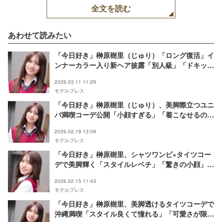
全文を読む
あわせて読みたい
「今日好き」榊原樹里（じゅり）「ロング復活」イ
ンナーカラー入り新ヘア披露「別人級」「ドキッと
した」と反響
2026.03.11 11:29
モデルプレス
「今日好き」榊原樹里（じゅり）、美脚際立つユニ
バ満喫コーデ公開「小顔すぎる」「着こなせるのす
ごい」と反響
2026.02.19 13:09
モデルプレス
「今日好き」榊原樹里、シャツワンピ×タイツコー
デで美脚輝く「スタイルレベチ」「驚きの小顔」と
反響
2026.02.15 11:43
モデルプレス
「今日好き」榊原樹里、美脚透けるタイツコーデで
沖縄満喫「スタイル良くて憧れる」「可愛さが限界