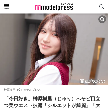
榊原樹里（C）モデルプレス
「今日好き」榊原樹里（じゅり）へそピ目立
つ美ウエスト披露「シルエットが綺麗」「大