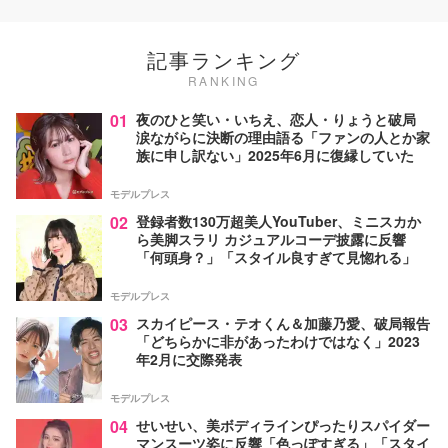
記事ランキング
RANKING
01
夜のひと笑い・いちえ、恋人・りょうと破局
涙ながらに決断の理由語る「ファンの人とか家
族に申し訳ない」2025年6月に復縁していた
モデルプレス
02
登録者数130万超美人YouTuber、ミニスカか
ら美脚スラリ カジュアルコーデ披露に反響
「何頭身？」「スタイル良すぎて見惚れる」
モデルプレス
03
スカイピース・テオくん＆加藤乃愛、破局報告
「どちらかに非があったわけではなく」2023
年2月に交際発表
モデルプレス
04
せいせい、美ボディラインぴったりスパイダー
マンスーツ姿に反響「色っぽすぎる」「スタイ