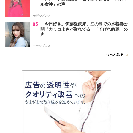
ル女神」の声
モデルプレス
05
「今日好き」伊藤愛依海、江の島での水着姿公
開「カッコよさが溢れてる」「くびれ綺麗」の
声
モデルプレス
もっとみる