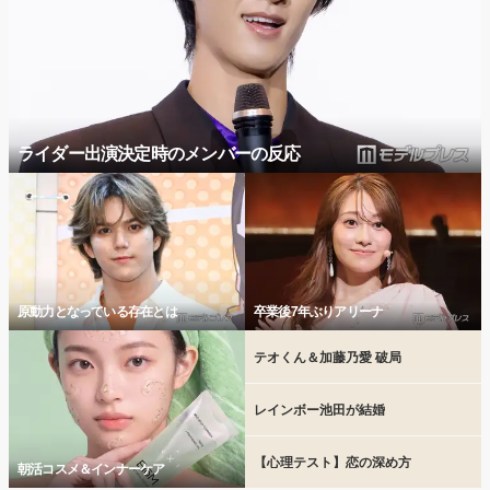
ライダー出演決定時のメンバーの反応
原動力となっている存在とは
卒業後7年ぶりアリーナ
テオくん＆加藤乃愛 破局
レインボー池田が結婚
【心理テスト】恋の深め方
朝活コスメ＆インナーケア