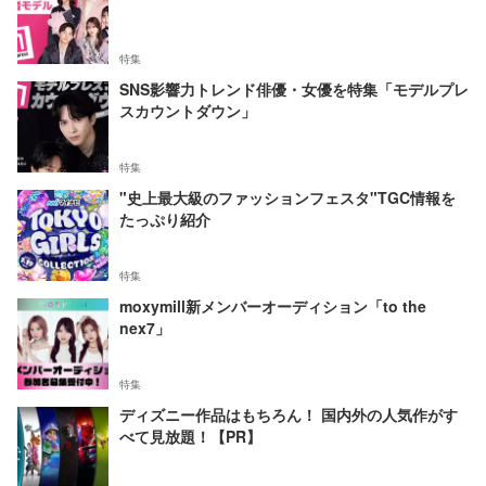
特集
SNS影響力トレンド俳優・女優を特集「モデルプレ
スカウントダウン」
特集
"史上最大級のファッションフェスタ"TGC情報を
たっぷり紹介
特集
moxymill新メンバーオーディション「to the
nex7」
特集
ディズニー作品はもちろん！ 国内外の人気作がす
べて見放題！【PR】