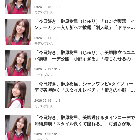
う」とファン歓喜
2026.03.18 11:38
モデルプレス
「今日好き」榊原樹里（じゅり）「ロング復活」イ
ンナーカラー入り新ヘア披露「別人級」「ドキッと
した」と反響
2026.03.11 11:29
モデルプレス
「今日好き」榊原樹里（じゅり）、美脚際立つユニ
バ満喫コーデ公開「小顔すぎる」「着こなせるのす
ごい」と反響
2026.02.19 13:09
モデルプレス
「今日好き」榊原樹里、シャツワンピ×タイツコー
デで美脚輝く「スタイルレベチ」「驚きの小顔」と
反響
2026.02.15 11:43
モデルプレス
「今日好き」榊原樹里、美脚透けるタイツコーデで
沖縄満喫「スタイル良くて憧れる」「可愛さが限界
突破してる」と反響
2026.01.23 16:56
モデルプレス