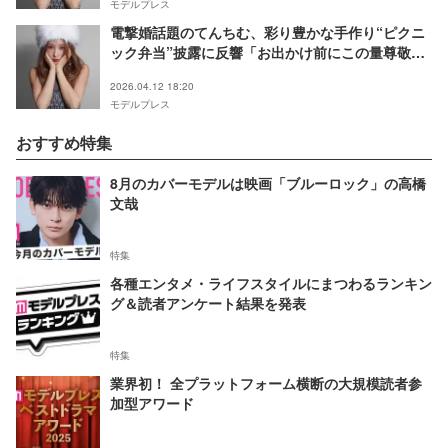
モデルプレス
電撃婚話題のてんちむ、彩り豊かな手作り“ピクニ
ック弁当”披露に反響「お出かけ前にこの量尊敬す
る」「食欲そそる」の声
2026.04.12 18:20
モデルプレス
おすすめ特集
8月のカバーモデルは映画「ブルーロック」の高橋
文哉
特集
各種エンタメ・ライフスタイルにまつわるランキン
グ＆読者アンケート結果を発表
特集
業界初！ 全プラットフォーム横断の大規模読者参
加型アワード