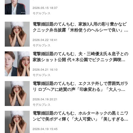
くないんです」
2026.05.15 18:37
モデルプレス
電撃婚話題のてんちむ、家族3人用の彩り豊かなピ
クニック弁当披露「米粉使うのヘルシーで良い」
「珍しいおにぎり」
2026.04.22 18:41
モデルプレス
電撃婚話題のてんちむ、夫・三崎優太氏＆息子との
家族ショット公開 代々木公園でピクニック満喫
「幸せに包まれてる」「見てるだけでほっこり」
2026.04.21 16:10
モデルプレス
電撃婚話題のてんちむ、エクステ外しで雰囲気ガラ
リ ロブヘアに絶賛の声「印象変わる」「大人っぽ
くて素敵」
2026.04.19 20:21
モデルプレス
電撃婚話題のてんちむ、ホルターネックの黒ミニワ
ンピで美ボディ輝く「大人可愛い」「美しすぎる」
の声
2026.04.19 15:45