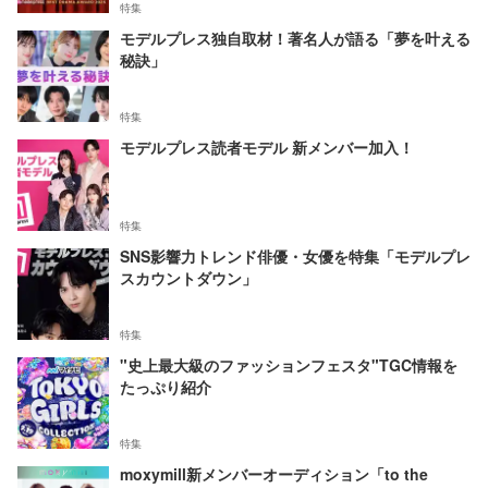
特集
モデルプレス独自取材！著名人が語る「夢を叶える
秘訣」
特集
モデルプレス読者モデル 新メンバー加入！
特集
SNS影響力トレンド俳優・女優を特集「モデルプレ
スカウントダウン」
特集
"史上最大級のファッションフェスタ"TGC情報を
たっぷり紹介
特集
moxymill新メンバーオーディション「to the