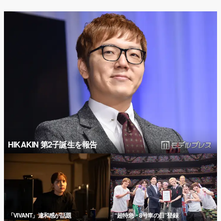
HIKAKIN 第2子誕生を報告
「VIVANT」違和感が話題
“超特急・8号車の日”登録