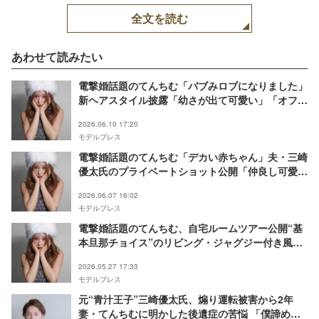
全文を読む
あわせて読みたい
電撃婚話題のてんちむ「バブみロブになりました」
新ヘアスタイル披露「幼さが出て可愛い」「オフシ
ョルと相まって最強」と反響
2026.06.10 17:20
モデルプレス
電撃婚話題のてんちむ「デカい赤ちゃん」夫・三崎
優太氏のプライベートショット公開「仲良し可愛
い」「ラブラブすぎる」と反響
2026.06.07 16:02
モデルプレス
電撃婚話題のてんちむ、自宅ルームツアー公開“基
本旦那チョイス”のリビング・ジャグジー付き風呂
など紹介「DIYすごい」「豪華だけど親近感湧く」
2026.05.27 17:33
モデルプレス
元“青汁王子”三崎優太氏、煽り運転被害から2年
妻・てんちむに明かした後遺症の苦悩 「僕諦めた