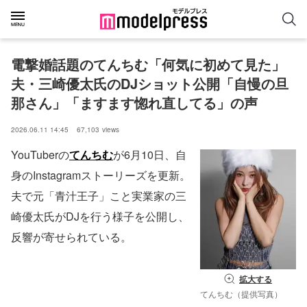
電撃婚話題のてんちむ「何気に初めて見た」
夫・三崎優太氏のDJショット公開「自慢の旦
那さん」「ますます惚れ直してる」の声
2026.06.11 14:45
67,103
views
YouTuberの
てんちむ
が6月10日、自
身のInstagramストーリーズを更新。
夫で元「青汁王子」こと実業家の三
崎優太氏がDJを行う様子を公開し、
反響が寄せられている。
拡大する
てんちむ（提供写真）