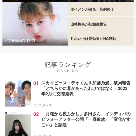
ボイメンが改名・契約終了
山崎怜奈が妊娠生報告
片思い中は逆効果なNG行動
バブみfaceの作り方
記事ランキング
RANKING
01
スカイピース・テオくん＆加藤乃愛、破局報告
「どちらかに非があったわけではなく」2023
年2月に交際発表
モデルプレス
02
「月曜から夜ふかし」多田さん、インディバの
ビフォーアフター公開「一目瞭然」「変化がす
ごい」と話題