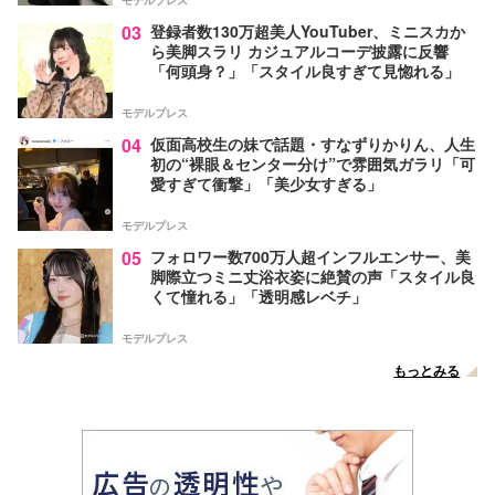
モデルプレス
03
登録者数130万超美人YouTuber、ミニスカか
ら美脚スラリ カジュアルコーデ披露に反響
「何頭身？」「スタイル良すぎて見惚れる」
モデルプレス
04
仮面高校生の妹で話題・すなずりかりん、人生
初の“裸眼＆センター分け”で雰囲気ガラリ「可
愛すぎて衝撃」「美少女すぎる」
モデルプレス
05
フォロワー数700万人超インフルエンサー、美
脚際立つミニ丈浴衣姿に絶賛の声「スタイル良
くて憧れる」「透明感レベチ」
モデルプレス
もっとみる