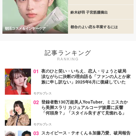
鈴木砂羽 子宮筋腫摘出
都合のよい恋を卒業するには
朝活コスメ＆インナーケア
記事ランキング
RANKING
01
夜のひと笑い・いちえ、恋人・りょうと破局
涙ながらに決断の理由語る「ファンの人とか家
族に申し訳ない」2025年6月に復縁していた
モデルプレス
02
登録者数130万超美人YouTuber、ミニスカか
ら美脚スラリ カジュアルコーデ披露に反響
「何頭身？」「スタイル良すぎて見惚れる」
モデルプレス
03
スカイピース・テオくん＆加藤乃愛、破局報告