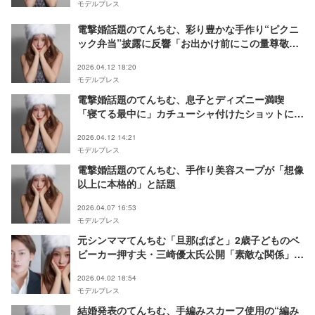
モデルプレス
電撃婚話題のてんちむ、彩り豊かな手作り“ピクニ
ック弁当”披露に反響「お出かけ前にこの量尊敬す
る」「食欲そそる」の声
2026.04.12 18:20
モデルプレス
電撃婚話題のてんちむ、息子とディズニー満喫
「寝てる最中に」カチューシャ付けたショットに
「ママの完全勝利」「幸せそう」の声
2026.04.12 14:21
モデルプレス
電撃婚話題のてんちむ、手作り美容スープが「想像
以上に本格的」と話題
2026.04.07 16:53
モデルプレス
元シンママてんちむ「旦那ぱぱと」2歳子どものベ
ビーカー押す夫・三崎優太氏公開「素敵な関係」
「ベビーカーが板についてる」の声
2026.04.02 18:54
モデルプレス
結婚発表のてんちむ、手編みスカーフ使用の“編み