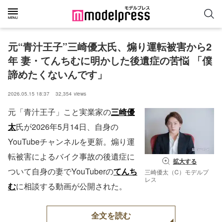
元“青汁王子”三崎優太氏、煽り運転被害から2
年 妻・てんちむに明かした後遺症の苦悩 「僕
諦めたくないんです」
2026.05.15 18:37
32,354
views
元「青汁王子」こと実業家の
三崎優
太
氏が2026年5月14日、自身の
YouTubeチャンネルを更新。煽り運
転被害によるバイク事故の後遺症に
拡大する
ついて自身の妻でYouTuberの
てんち
三崎優太（C）モデルプ
レス
む
に相談する動画が公開された。
全文を読む