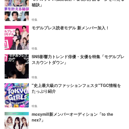
秘訣」
特集
モデルプレス読者モデル 新メンバー加入！
特集
SNS影響力トレンド俳優・女優を特集「モデルプレ
スカウントダウン」
特集
"史上最大級のファッションフェスタ"TGC情報を
たっぷり紹介
特集
moxymill新メンバーオーディション「to the
nex7」