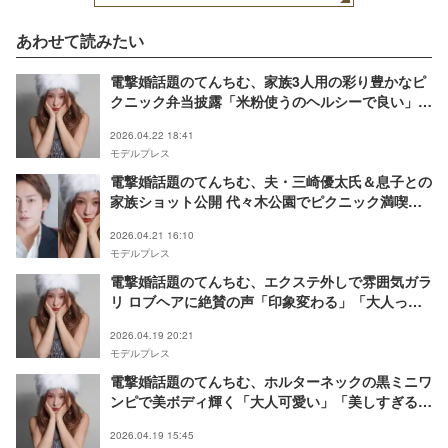
あわせて読みたい
電撃婚話題のてんちむ、家族3人用の彩り豊かなピ
クニック弁当披露「米粉使うのヘルシーで良い」
「珍しいおにぎり」
2026.04.22 18:41
モデルプレス
電撃婚話題のてんちむ、夫・三崎優太氏＆息子との
家族ショット公開 代々木公園でピクニック満喫
「幸せに包まれてる」「見てるだけでほっこり」
2026.04.21 16:10
モデルプレス
電撃婚話題のてんちむ、エクステ外しで雰囲気ガラ
リ ロブヘアに絶賛の声「印象変わる」「大人っぽ
くて素敵」
2026.04.19 20:21
モデルプレス
電撃婚話題のてんちむ、ホルターネックの黒ミニワ
ンピで美ボディ輝く「大人可愛い」「美しすぎる」
の声
2026.04.19 15:45