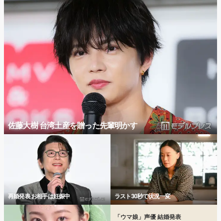
佐藤大樹 台湾土産を贈った先輩明かす
再婚発表 お相手は妊娠中
ラスト30秒で状況一変
「ウマ娘」声優 結婚発表