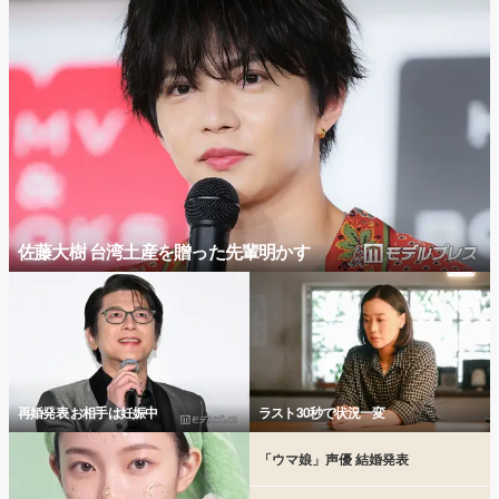
佐藤大樹 台湾土産を贈った先輩明かす
再婚発表 お相手は妊娠中
ラスト30秒で状況一変
「ウマ娘」声優 結婚発表