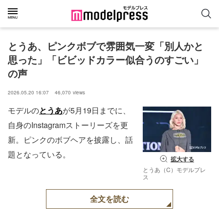
とうあ、ピンクボブで雰囲気一変「別人かと
思った」「ビビッドカラー似合うのすごい」
の声
2026.05.20 16:07
46,070
views
モデルの
とうあ
が5月19日までに、
自身のInstagramストーリーズを更
新。ピンクのボブヘアを披露し、話
題となっている。
拡大する
とうあ（C）モデルプレ
ス
全文を読む