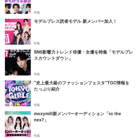
特集
モデルプレス読者モデル 新メンバー加入！
特集
SNS影響力トレンド俳優・女優を特集「モデルプレ
スカウントダウン」
特集
"史上最大級のファッションフェスタ"TGC情報を
たっぷり紹介
特集
moxymill新メンバーオーディション「to the
nex7」
特集