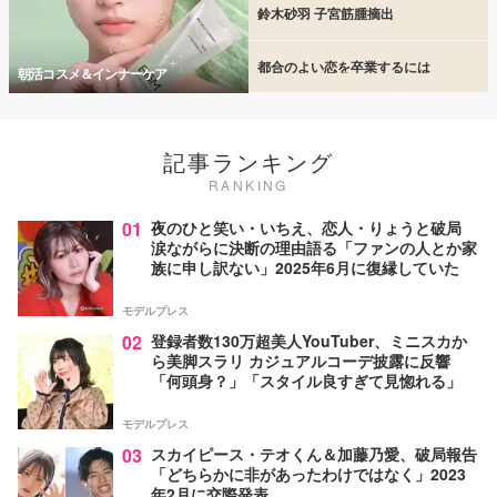
鈴木砂羽 子宮筋腫摘出
都合のよい恋を卒業するには
朝活コスメ＆インナーケア
記事ランキング
RANKING
01
夜のひと笑い・いちえ、恋人・りょうと破局
涙ながらに決断の理由語る「ファンの人とか家
族に申し訳ない」2025年6月に復縁していた
モデルプレス
02
登録者数130万超美人YouTuber、ミニスカか
ら美脚スラリ カジュアルコーデ披露に反響
「何頭身？」「スタイル良すぎて見惚れる」
モデルプレス
03
スカイピース・テオくん＆加藤乃愛、破局報告
「どちらかに非があったわけではなく」2023
年2月に交際発表