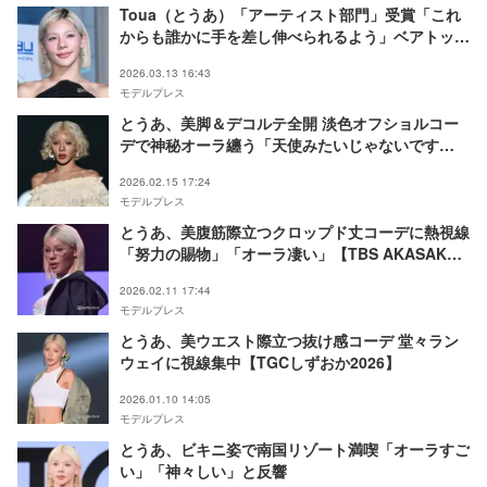
Toua（とうあ）「アーティスト部門」受賞「これ
からも誰かに手を差し伸べられるよう」ベアトップ
ドレスで美デコルテ輝く【第22回ベストデビュタ
2026.03.13 16:43
ント賞】
モデルプレス
とうあ、美脚＆デコルテ全開 淡色オフショルコー
デで神秘オーラ纏う「天使みたいじゃないです
か？」【TGCあいち・なごや2026】
2026.02.15 17:24
モデルプレス
とうあ、美腹筋際立つクロップド丈コーデに熱視線
「努力の賜物」「オーラ凄い」【TBS AKASAKA
COLLECTION】
2026.02.11 17:44
モデルプレス
とうあ、美ウエスト際立つ抜け感コーデ 堂々ラン
ウェイに視線集中【TGCしずおか2026】
2026.01.10 14:05
モデルプレス
とうあ、ビキニ姿で南国リゾート満喫「オーラすご
い」「神々しい」と反響