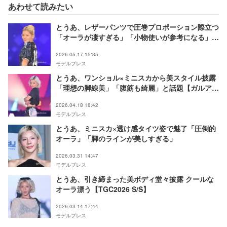
あわせて読みたい
とうあ、レザーパンツで圧巻プロポーション際立つ
「オーラが凄すぎる」「小物使いが参考になる」の
声【サツコレ2026S/S】
2026.05.17 15:35
モデルプレス
とうあ、ワンショル×ミニスカから美スタイル披露
「理想の脚線美」「腹筋も綺麗」と話題【ガルアワ
2026SS】
2026.04.18 18:42
モデルプレス
とうあ、ミニスカ×透け感タイツ姿で魅了「圧倒的
オーラ」「脚のラインが美しすぎる」
2026.03.31 14:47
モデルプレス
とうあ、引き締まった美ボディ堂々披露 クールな
オーラ漂う【TGC2026 S/S】
2026.03.14 17:44
モデルプレス