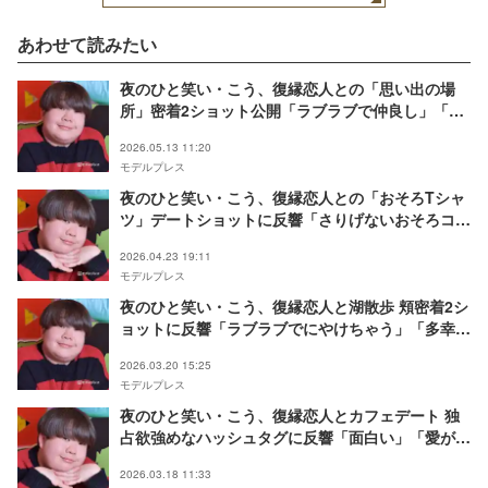
あわせて読みたい
夜のひと笑い・こう、復縁恋人との「思い出の場
所」密着2ショット公開「ラブラブで仲良し」「2
人とも可愛くて癒される」と反響
2026.05.13 11:20
モデルプレス
夜のひと笑い・こう、復縁恋人との「おそろTシャ
ツ」デートショットに反響「さりげないおそろコー
デなのが良い」「2人とも笑顔が素敵」
2026.04.23 19:11
モデルプレス
夜のひと笑い・こう、復縁恋人と湖散歩 頬密着2シ
ョットに反響「ラブラブでにやけちゃう」「多幸感
溢れてる」
2026.03.20 15:25
モデルプレス
夜のひと笑い・こう、復縁恋人とカフェデート 独
占欲強めなハッシュタグに反響「面白い」「愛が重
くて笑った」
2026.03.18 11:33