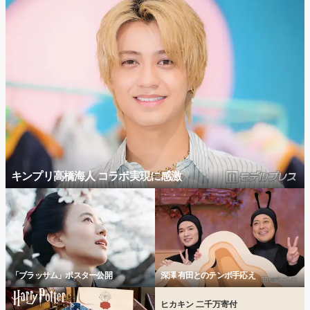
キンプリ高橋海人 コラボ実現に感激
「ブラッサム」ポスター公開
深澤 有田とのテンポ手応え
ヒカキン 二千万寄付