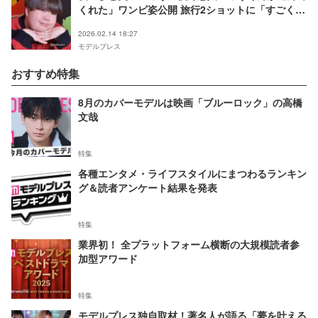
くれた」ワンピ姿公開 旅行2ショットに「すごくお
似合い」「ほのぼの感に癒される」と反響
2026.02.14 18:27
モデルプレス
おすすめ特集
8月のカバーモデルは映画「ブルーロック」の高橋
文哉
特集
各種エンタメ・ライフスタイルにまつわるランキン
グ＆読者アンケート結果を発表
特集
業界初！ 全プラットフォーム横断の大規模読者参
加型アワード
特集
モデルプレス独自取材！著名人が語る「夢を叶える