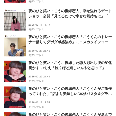
モデルプレス
夜のひと笑い・こうの復縁恋人、幸せ溢れるデート
ショット公開「見てるだけで幸せな気持ちに」「最
高の休日」の声
2026.03.11 11:17
モデルプレス
夜のひと笑い・こうの復縁恋人「こうくんのトレー
ナー借りてダボダボ感強め」ミニスカタイツコーデ
披露「彼氏の服着てるの可愛すぎ」「スタイル抜
2026.02.27 23:42
群」と反響
モデルプレス
夜のひと笑い・こう、復縁した恋人顔出し後の変化
明かす いちえ「泣くほど嬉しいんやと思って」
2026.02.25 21:41
モデルプレス
夜のひと笑い・こうの復縁恋人「こうくんがご飯作
ってくれた」“店より美味しい”本格パスタ＆グラタ
ン公開「レストランのクオリティ」「愛が詰まって
2026.02.19 18:58
る」と反響
モデルプレス
夜のひと笑い・こうの復縁恋人「こうくんが選んで