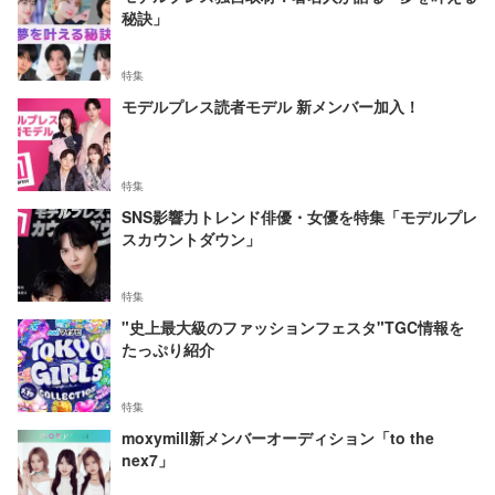
秘訣」
特集
モデルプレス読者モデル 新メンバー加入！
特集
SNS影響力トレンド俳優・女優を特集「モデルプレ
スカウントダウン」
特集
"史上最大級のファッションフェスタ"TGC情報を
たっぷり紹介
特集
moxymill新メンバーオーディション「to the
nex7」