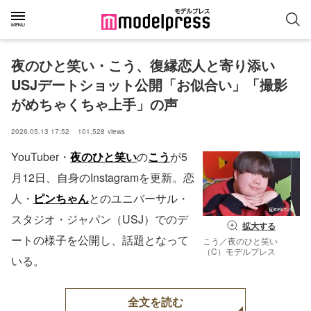
夜のひと笑い・こう、復縁恋人と寄り添い
USJデートショット公開「お似合い」「撮影
がめちゃくちゃ上手」の声
2026.05.13 17:52
101,528
views
YouTuber・
夜のひと笑い
の
こう
が5
月12日、自身のInstagramを更新。恋
人・
ピンちゃん
とのユニバーサル・
スタジオ・ジャパン（USJ）でのデ
拡大する
ートの様子を公開し、話題となって
こう／夜のひと笑い
（C）モデルプレス
いる。
全文を読む