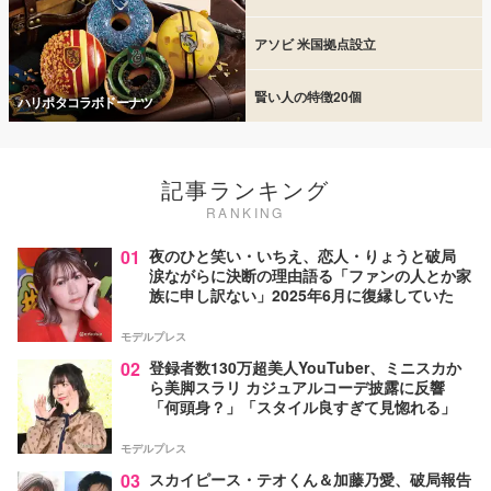
アソビ 米国拠点設立
賢い人の特徴20個
ハリポタコラボドーナツ
記事ランキング
RANKING
01
夜のひと笑い・いちえ、恋人・りょうと破局
涙ながらに決断の理由語る「ファンの人とか家
族に申し訳ない」2025年6月に復縁していた
モデルプレス
02
登録者数130万超美人YouTuber、ミニスカか
ら美脚スラリ カジュアルコーデ披露に反響
「何頭身？」「スタイル良すぎて見惚れる」
モデルプレス
03
スカイピース・テオくん＆加藤乃愛、破局報告