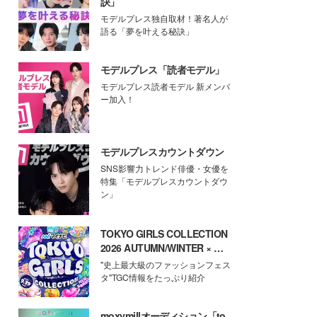
訣」
モデルプレス独自取材！著名人が
語る「夢を叶える秘訣」
モデルプレス「読者モデル」
モデルプレス読者モデル 新メンバ
ー加入！
モデルプレスカウントダウン
SNS影響力トレンド俳優・女優を
特集「モデルプレスカウントダウ
ン」
TOKYO GIRLS COLLECTION
2026 AUTUMN/WINTER × モ
デルプレス
"史上最大級のファッションフェス
タ"TGC情報をたっぷり紹介
moxymillオーディション「to