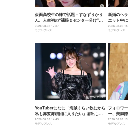
仮面高校生の妹で話題・すなずりかり
新婚のヘラ
ん、人生初の“裸眼＆センター分け”で
エット中に
雰囲気ガラリ「可愛すぎて衝撃」「美
ぜるだけ”
2026.08.08 17:37
2026.08.08 15
モデルプレス
モデルプレス
少女すぎる」
ないの嬉し
ぷりで最高
YouTuberになに「海賊くらい飲むから
フォロワー
私も赤髪海賊団に入りたい」肩出しコ
ー、美脚際
ーデ公開「ビジュアル良すぎ」「セク
声「スタイ
2026.08.08 14:43
2026.08.08 13
モデルプレス
モデルプレス
シー」
レベチ」