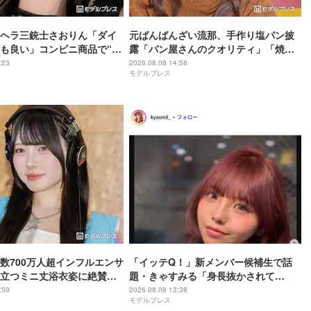
ヘラ三銃士さおりん「ダイ
元ばんばんざい流那、手作り塩パン披
も良い」コンビニ商品で“混
露「パン屋さんのクオリティ」「焼き
ヘルシー副菜紹介「火を使わ
加減最高」と反響
:23
2026.08.08 14:58
モデルプレス
すぎる」「タンパク質たっ
」の声
数700万人超インフルエンサ
「イッテQ！」新メンバー候補生で話
立つミニ丈浴衣姿に絶賛の
題・きゃすみる「身長抜かされて
ル良くて憧れる」「透明感
る」“6歳差”姪っ子との幼少期＆現在の
:59
2026.08.08 13:38
モデルプレス
2ショット公開「姉妹にしか見えない」