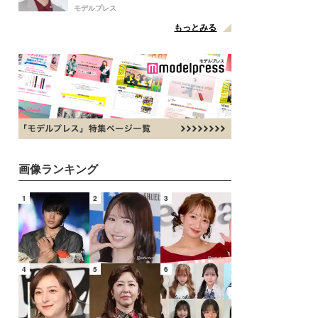
点変更のため
モデルプレス
もっとみる
画像ランキング
1
2
3
4
5
6