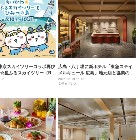
東京スカイツリーコラボ再び
広島・八丁堀に新ホテル「東急ステイ
☆星ふるスカイツリー（R）
メルキュール 広島」地元店と協業の朝
島」7月10日開催
食を提供
:25
2026.05.19 14:43
女子旅プレス