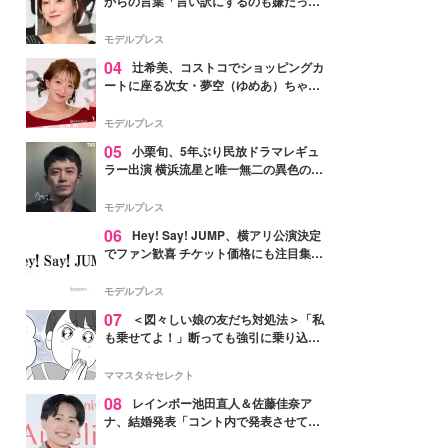
からの言葉「言い訳にするのも嫌だっ
た」「言うべきか迷った」
モデルプレス
04
辻希美、コストコでショッピングカ
ートに座る次女・夢空（ゆめあ）ちゃん
の姿公開「乗りこなしてる感じが可愛す
ぎ」「成長を感じる」の声
モデルプレス
05
小栗旬、5年ぶり民放ドラマレギュ
ラー出演 横浜流星と唯一無二の異色のバ
ディで初共演【LOST10】
モデルプレス
06
Hey! Say! JUMP、横アリ公演決定
でファン歓喜 チケット価格にも注目集ま
る「激アツ」「平成に戻ったみたい」
モデルプレス
07
＜図々しい娘の友だち対処法＞「私
も乗せてよ！」断っても強引に乗り込ん
でくる友だち【第1話まんが】
ママスタ☆セレクト
08
レインボー池田直人＆佐藤佳奈ア
ナ、結婚発表「コント内で発表させてい
ただきました」読売テレビ退社は生活拠