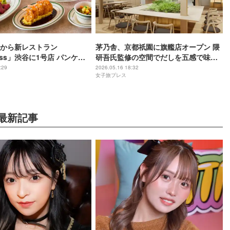
から新レストラン
茅乃舎、京都祇園に旗艦店オープン 隈
ess」渋谷に1号店 パンケー
研吾氏監修の空間でだしを五感で味わ
コをダイニング仕様にアレ
う
:29
2026.05.16 18:32
女子旅プレス
最新記事