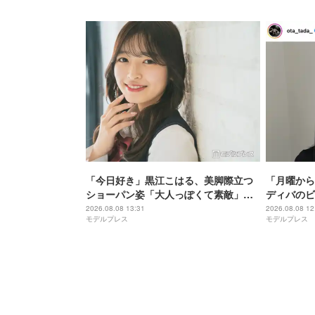
「今日好き」黒江こはる、美脚際立つ
「月曜から
ショーパン姿「大人っぽくて素敵」
ディバのビ
「最強ビジュ」と反響
瞭然」「変
2026.08.08 13:31
2026.08.08 12
モデルプレス
モデルプレス