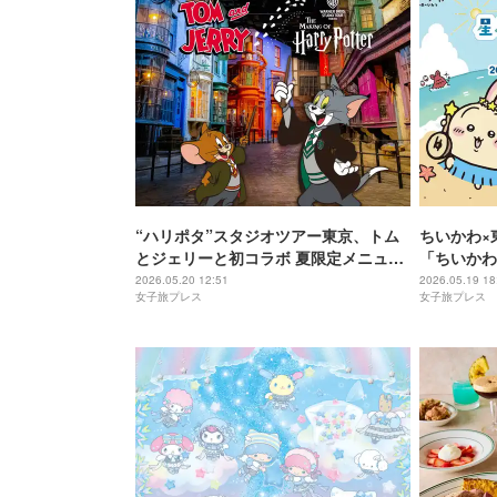
“ハリポタ”スタジオツアー東京、トム
ちいかわ×
とジェリーと初コラボ 夏限定メニュー
「ちいかわ
や杖づくり体験も
とひみつの
2026.05.20 12:51
2026.05.19 18
女子旅プレス
女子旅プレス