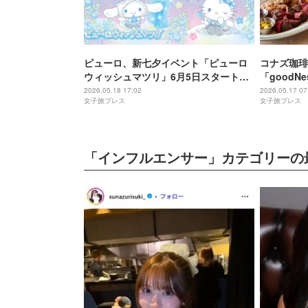
ピューロ、新七夕イベント「ピューロ
コナズ珈琲
ウィッシュマツリ」6月5日スタート
「goodN
≒JOYコラボで一夜限りのライブも
キやロコモ
2026.05.18 17:02
2026.05.17 07
女子旅プレス
女子旅プレス
ンジ
「インフルエンサー」カテゴリーの