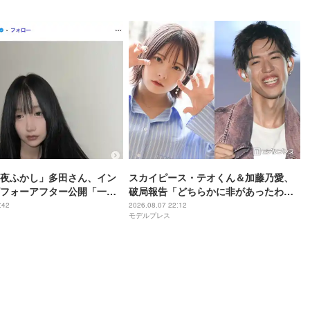
「共演エモい」の声
夜ふかし」多田さん、イン
スカイピース・テオくん＆加藤乃愛、
フォーアフター公開「一目
破局報告「どちらかに非があったわけ
化がすごい」と話題
ではなく」2023年2月に交際発表
:42
2026.08.07 22:12
モデルプレス