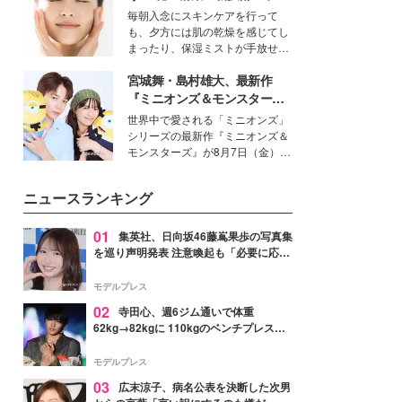
めて注目する人が増えている様
ーターキャプチャリングスキ
毎朝入念にスキンケアを行って
子。今回は、そんな憧れの艶やか
ン（捕水肌）」がスキンケア
も、夕方には肌の乾燥を感じてし
な髪を日常で叶える、美容好きの
の常識を変える予感
まったり、保湿ミストが手放せな
女性たちのヘアケア事情を紹介し
いという読者も多いのでは？そん
ます。
宮城舞・島村雄大、最新作
な美容の常識を大きく変える可能
性を秘めた、革新的な「Water
『ミニオンズ＆モンスター
Capturing Skin（ウォーターキャ
ズ』の魅力熱弁 ハチャメチャ
世界中で愛される「ミニオンズ」
プチャリングスキン：捕水肌）」
だけじゃない“友情と絆”に感
シリーズの最新作『ミニオンズ＆
技術を、花王が構築した。
動
モンスターズ』が8月7日（金）に
公開。モデルプレスでは、“大のミ
ニオン好き”という共通点を持つモ
ニュースランキング
デルの宮城舞と島村雄大の特別対
談をお届け！それぞれの視点か
ら、今作ならではの魅力や予想外
01
集英社、日向坂46藤嶌果歩の写真集
の感動をもたらす奥深いストーリ
を巡り声明発表 注意喚起も「必要に応じ
ーについて熱く語り合ってもらっ
て法的措置を含む対応を検討」
た。
モデルプレス
02
寺田心、週6ジム通いで体重
62kg→82kgに 110kgのベンチプレス持
ち上げる姿披露「胸板の厚みすごい」
「かっこいい」と反響
モデルプレス
03
広末涼子、病名公表を決断した次男