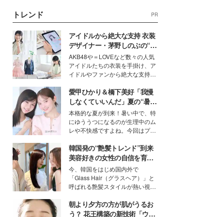
トレンド
PR
アイドルから絶大な支持 衣装
デザイナー・茅野しのぶの“可
愛い”を作る美学＜「シチズン
AKB48や＝LOVEなど数々の人気
クロスシー」インタビュー＞
アイドルたちの衣装を手掛け、ア
イドルやファンから絶大な支持を
得る、株式会社オサレカンパニー
愛甲ひかり＆橋下美好「我慢
取締役兼クリエイティブディレク
ター・茅野しのぶ。一人ひとりの
しなくていいんだ」夏の“暑さ
個性に寄り添い、魅力を引き出す
対策”の新しい選択肢とは？
本格的な夏が到来！暑い中で、特
衣装作りは、多くの女性たちに勇
にゆううつになるのが生理中のム
気と自信を与え続けている。
レや不快感ですよね。今回はプラ
イベートでも仲良しで旅行好きな
韓国発の“艶髪トレンド”到来
モデル・愛甲ひかりさんと橋下美
好さんを迎えて本音で女子会トー
美容好きの女性の自信を育む
ク。猛暑のお出かけを快適に過ご
「ヘアケア事情」って？
今、韓国をはじめ国内外で
すヒントや、2人が感動した夏の
「Glass Hair（グラスヘア）」と
生理の新常識にも迫りました。
呼ばれる艶髪スタイルが熱い視線
を集めています。メイクやファッ
朝より夕方の方が肌がうるお
ションの完成度を高めるベースと
して、“髪そのものの美しさ”に改
う？ 花王構築の新技術「ウォ