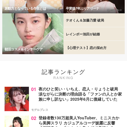
原動力となっている存在とは
卒業後7年ぶりアリーナ
テオくん＆加藤乃愛 破局
レインボー池田が結婚
【心理テスト】恋の深め方
朝活コスメ＆インナーケア
記事ランキング
RANKING
01
夜のひと笑い・いちえ、恋人・りょうと破局
涙ながらに決断の理由語る「ファンの人とか家
族に申し訳ない」2025年6月に復縁していた
モデルプレス
02
登録者数130万超美人YouTuber、ミニスカか
ら美脚スラリ カジュアルコーデ披露に反響