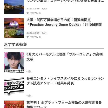
ウンテン成田」コテージやテントの客室＆豊富なア
クティビティ
2025.02.26 13:32
女子旅プレス
大阪・関西万博会場が目の前！新観光拠点
「Premium Jewelry Dome Osaka」4⽉10日開業
2025.02.25 15:24
女子旅プレス
おすすめ特集
8月のカバーモデルは映画「ブルーロック」の高橋
文哉
特集
各種エンタメ・ライフスタイルにまつわるランキン
グ＆読者アンケート結果を発表
特集
業界初！ 全プラットフォーム横断の大規模読者参
加型アワード