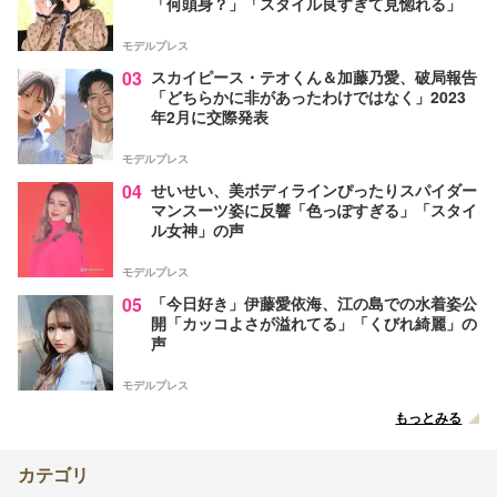
「何頭身？」「スタイル良すぎて見惚れる」
モデルプレス
03
スカイピース・テオくん＆加藤乃愛、破局報告
「どちらかに非があったわけではなく」2023
年2月に交際発表
モデルプレス
04
せいせい、美ボディラインぴったりスパイダー
マンスーツ姿に反響「色っぽすぎる」「スタイ
ル女神」の声
モデルプレス
05
「今日好き」伊藤愛依海、江の島での水着姿公
開「カッコよさが溢れてる」「くびれ綺麗」の
声
モデルプレス
もっとみる
カテゴリ