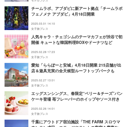
モデルプレス
チームラボ、アブダビに新アート拠点「チームラボ
フェノメナ アブダビ」4月18日開業
2025.03.01 14:10
女子旅プレス
人気キャラ・チェゴシムのテーマカフェが渋谷で初
開催 キュートな韓国料理BOXやドーナツなど
2025.02.28 17:23
女子旅プレス
愛知「ららぽーと安城」4月18日開業 215店舗が出
店＆遊具充実の全天候型ルーフトップパークも
2025.02.27 13:01
女子旅プレス
エッグスンシングス、春限定“ベリー＆チーズ”パン
ケーキ登場 苺フレーバーのホイップやソース付き
2025.02.26 14:01
女子旅プレス
千葉にアウトドア宿泊施設「THE FARM スロウマ