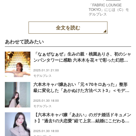
「FABRIC LOUNGE
TOKYO」にじほ（C）モ
デルプレス
全文を読む
あわせて読みたい
「なぁぜなぁぜ」生みの親・桃園ありさ、初のシャ
ンパンタワーに感動 六本木を花々で彩った幻想的
なバースデーに潜入
2025.01.31 21:00
モデルプレス
六本木キャバ嬢あおい「元々70キロあった」整形
級に変化した「あかぬけた方法ベスト3」＜モデル
プレスインタビュー＞
2025.01.30 18:00
モデルプレス
【六本木キャバ嬢「あおい」のガチ婚活ドキュメン
ト】“過去1の大恋愛”経て上京…結婚にこだわる理
由、これまでの恋愛遍歴・理想の相手は？
2025.01.30 18:00