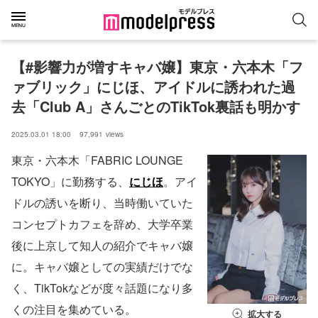
【#影響力が増すキャバ嬢】東京・六本木「フ
ァブリック」にじほ、アイドルに誘われた過
去「Club A」さんごとのTikTok裏話も明かす
2025.03.01 18:00
97,991
views
東京・六本木「FABRIC LOUNGE
TOKYO」に勤務する、
にじほ
。アイ
ドルの誘いを断り、当時働いていた
コンセプトカフェを辞め、大学卒業
後に上京して知人の紹介でキャバ嬢
に。キャバ嬢としての実績だけでな
く、TikTokなどが度々話題になり多
くの注目を集めている。
拡大する