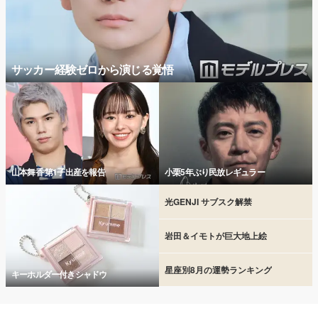
サッカー経験ゼロから演じる覚悟
山本舞香 第1子出産を報告
小栗5年ぶり民放レギュラー
光GENJI サブスク解禁
岩田＆イモトが巨大地上絵
星座別8月の運勢ランキング
キーホルダー付きシャドウ