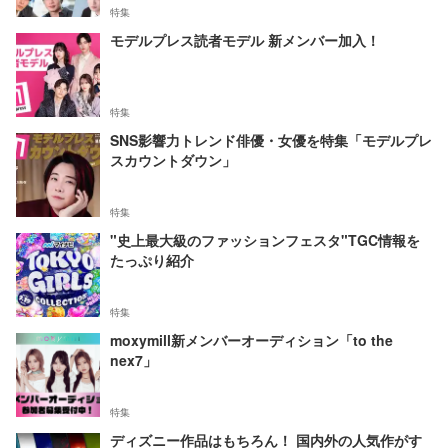
特集
モデルプレス読者モデル 新メンバー加入！
特集
SNS影響力トレンド俳優・女優を特集「モデルプレ
スカウントダウン」
特集
"史上最大級のファッションフェスタ"TGC情報を
たっぷり紹介
特集
moxymill新メンバーオーディション「to the
nex7」
特集
ディズニー作品はもちろん！ 国内外の人気作がす