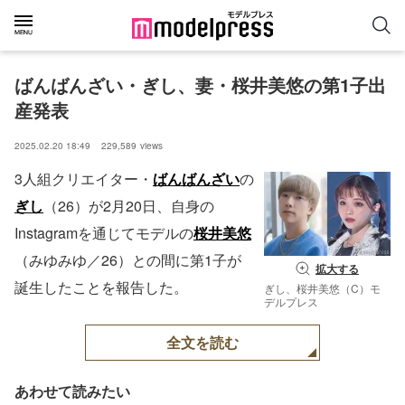
ばんばんざい・ぎし、妻・桜井美悠の第1子出
産発表
2025.02.20 18:49
229,589
views
3人組クリエイター・
ばんばんざい
の
ぎし
（26）が2月20日、自身の
Instagramを通じてモデルの
桜井美悠
（みゆみゆ／26）との間に第1子が
拡大する
誕生したことを報告した。
ぎし、桜井美悠（C）モ
デルプレス
全文を読む
あわせて読みたい