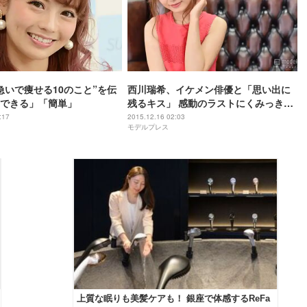
急いで痩せる10のこと”を伝
西川瑞希、イケメン俳優と「思い出に
できる」「簡単」
残るキス」 感動のラストにくみっきー
も涙
:17
2015.12.16 02:03
モデルプレス