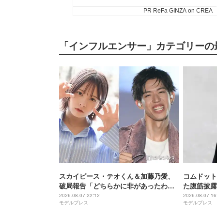
「インフルエンサー」カテゴリーの
スカイピース・テオくん＆加藤乃愛、
コムドット
破局報告「どちらかに非があったわけ
た腹筋披露
ではなく」2023年2月に交際発表
「ビジュ爆
2026.08.07 22:12
2026.08.07 16
モデルプレス
モデルプレス