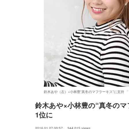
鈴木あや（左）×小林豊“真冬のマフラーキス”に支持 
鈴木あや×小林豊の“真冬のマ
1位に
2016.01.27 00:57
344,015
views