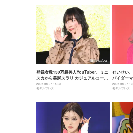
登録者数130万超美人YouTuber、ミニ
せいせい、
スカから美脚スラリ カジュアルコーデ
パイダーマ
披露に反響「何頭身？」「スタイル良
すぎる」「
2026.08.07 15:23
2026.08.07 13
モデルプレス
モデルプレス
すぎて見惚れる」