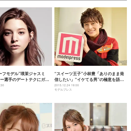
ーフモデル”瑛茉ジャスミ
“スイーツ王子”小林豊「ありのまま発
ー選手のデートテクにガチ
信したい」“イケてる男”の極意を語る
好きになっちゃった」「帰
＜モデルプレス独占潜入取材＞
:30
2015.12.24 19:00
モデルプレス
」