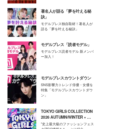
著名人が語る「夢を叶える秘
訣」
モデルプレス独自取材！著名人が
語る「夢を叶える秘訣」
モデルプレス「読者モデル」
モデルプレス読者モデル 新メンバ
ー加入！
モデルプレスカウントダウン
SNS影響力トレンド俳優・女優を
特集「モデルプレスカウントダウ
ン」
TOKYO GIRLS COLLECTION
2026 AUTUMN/WINTER × モ
デルプレス
"史上最大級のファッションフェス
タ"TGC情報をたっぷり紹介