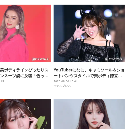
美ボディラインぴったりス
YouTuberになに、キャミソール＆ショ
ンスーツ姿に反響「色っぽ
ートパンツスタイルで美ボディ際立つ
スタイル女神」の声
「脚綺麗で羨ましい」「肩ライン美し
:15
2026.08.06 16:41
モデルプレス
すぎ」