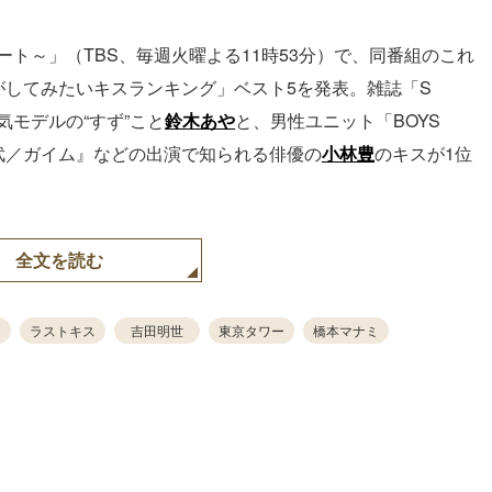
ート～」（TBS、毎週火曜よる11時53分）で、同番組のこれ
がしてみたいキスランキング」ベスト5を発表。雑誌「S
気モデルの“すず”こと
鈴木あや
と、男性ユニット「BOYS
鎧武／ガイム』などの出演で知られる俳優の
小林豊
のキスが1位
全文を読む
ス
ラストキス
吉田明世
東京タワー
橋本マナミ