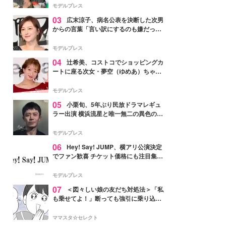
「かっこいい」と反響
モデルプレス
03
広末涼子、病名公表を決断した次男
からの言葉「言い訳にするのも嫌だっ
た」「言うべきか迷った」
モデルプレス
04
辻希美、コストコでショッピングカ
ートに座る次女・夢空（ゆめあ）ちゃん
の姿公開「乗りこなしてる感じが可愛す
ぎ」「成長を感じる」の声
モデルプレス
05
小栗旬、5年ぶり民放ドラマレギュ
ラー出演 横浜流星と唯一無二の異色のバ
ディで初共演【LOST10】
モデルプレス
06
Hey! Say! JUMP、横アリ公演決定
でファン歓喜 チケット価格にも注目集ま
る「激アツ」「平成に戻ったみたい」
モデルプレス
07
＜図々しい娘の友だち対処法＞「私
も乗せてよ！」断っても強引に乗り込ん
でくる友だち【第1話まんが】
ママスタ☆セレクト