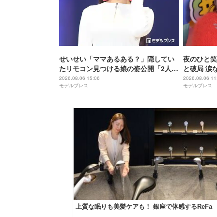
せいせい「ママあるある？」隠してい
夜のひと笑
たリモコン見つける娘の姿公開「2人と
と破局 涙
も可愛い」「ほっこり」の声
ァンの人と
2026.08.06 15:06
2026.08.06 11
モデルプレス
モデルプレス
年6月に復