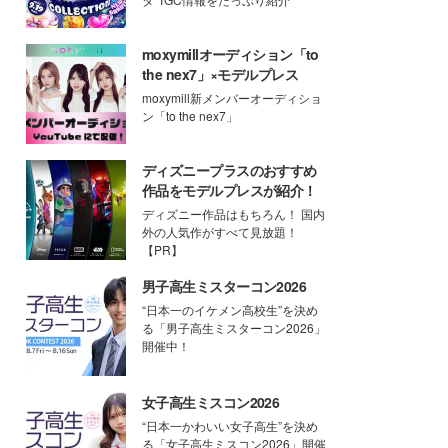
moxymillオーディション「to
the nex7」×モデルプレス
moxymill新メンバーオーディショ
ン「to the nex7」
ディズニープラスのおすすめ
作品をモデルプレスが紹介！
ディズニー作品はもちろん！ 国内
外の人気作がすべて見放題！
【PR】
男子高生ミスターコン2026
“日本一のイケメン高校生”を決め
る「男子高生ミスターコン2026」
開催中！
女子高生ミスコン2026
“日本一かわいい女子高生”を決め
る「女子高生ミスコン2026」開催