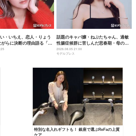
い・いちえ、恋人・りょう
話題のキャバ嬢・ねぶたちゃん、過敏
ながらに決断の理由語る「フ
性腸症候群に苦しんだ思春期・母の蒸
か家族に申し訳ない」2025
発…“どん底からの脱出劇”「生きるの
:25
2026.08.05 21:00
モデルプレス
縁していた
って大変」人生変えた言葉とは【イン
タビュー連載Vol.1】