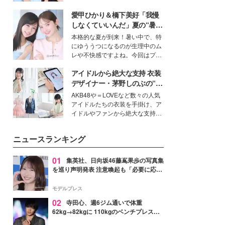
女性たちのヘアケア事情を紹介し
公開。モデルプレスでは、“大のミ
ます。
愛甲ひかり＆橋下美好「我慢
ニオン好き”という共通点を持つモ
デルの宮城舞と島村雄大の特別対
しなくていいんだ」夏の“暑さ
談をお届け！それぞれの視点か
対策”の新しい選択肢とは？
本格的な夏が到来！暑い中で、特
ら、今作ならではの魅力や予想外
にゆううつになるのが生理中のム
の感動をもたらす奥深いストーリ
レや不快感ですよね。今回はプラ
ーについて熱く語り合ってもらっ
イベートでも仲良しで旅行好きな
た。
アイドルから絶大な支持 衣装
モデル・愛甲ひかりさんと橋下美
好さんを迎えて本音で女子会トー
デザイナー・茅野しのぶの“可
ク。猛暑のお出かけを快適に過ご
愛い”を作る美学＜「シチズン
AKB48や＝LOVEなど数々の人気
すヒントや、2人が感動した夏の
クロスシー」インタビュー＞
アイドルたちの衣装を手掛け、ア
生理の新常識にも迫りました。
イドルやファンから絶大な支持を
得る、株式会社オサレカンパニー
取締役兼クリエイティブディレク
ニュースランキング
ター・茅野しのぶ。一人ひとりの
個性に寄り添い、魅力を引き出す
衣装作りは、多くの女性たちに勇
01
集英社、日向坂46藤嶌果歩の写真集
気と自信を与え続けている。
を巡り声明発表 注意喚起も「必要に応じ
て法的措置を含む対応を検討」
モデルプレス
02
寺田心、週6ジム通いで体重
62kg→82kgに 110kgのベンチプレス持
ち上げる姿披露「胸板の厚みすごい」