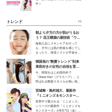
中！
トレンド
PR
朝より夕方の方が肌がうるお
う？ 花王構築の新技術「ウォ
ーターキャプチャリングスキ
毎朝入念にスキンケアを行って
ン（捕水肌）」がスキンケア
も、夕方には肌の乾燥を感じてし
の常識を変える予感
まったり、保湿ミストが手放せな
いという読者も多いのでは？そん
韓国発の“艶髪トレンド”到来
な美容の常識を大きく変える可能
性を秘めた、革新的な「Water
美容好きの女性の自信を育む
Capturing Skin（ウォーターキャ
「ヘアケア事情」って？
今、韓国をはじめ国内外で
プチャリングスキン：捕水肌）」
「Glass Hair（グラスヘア）」と
技術を、花王が構築した。
呼ばれる艶髪スタイルが熱い視線
を集めています。メイクやファッ
宮城舞・島村雄大、最新作
ションの完成度を高めるベースと
して、“髪そのものの美しさ”に改
『ミニオンズ＆モンスター
めて注目する人が増えている様
ズ』の魅力熱弁 ハチャメチャ
世界中で愛される「ミニオンズ」
子。今回は、そんな憧れの艶やか
だけじゃない“友情と絆”に感
シリーズの最新作『ミニオンズ＆
な髪を日常で叶える、美容好きの
動
モンスターズ』が8月7日（金）に