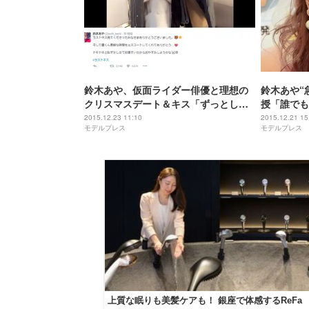
鈴木あや、仮面ライダー俳優と理想の
鈴木あや“
クリスマスデート＆キス「ずっとして
授「誰でも
たかった」
2015.12.23 11:10
2015.12.21 15
モデルプレス
モデルプレス