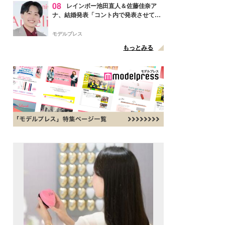
08
レインボー池田直人＆佐藤佳奈ア
ナ、結婚発表「コント内で発表させてい
ただきました」読売テレビ退社は生活拠
点変更のため
モデルプレス
もっとみる