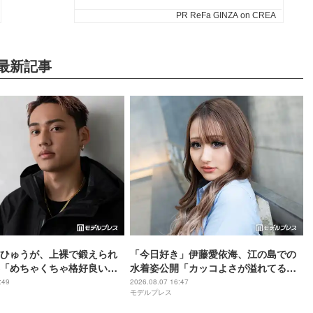
最新記事
ひゅうが、上裸で鍛えられ
「今日好き」伊藤愛依海、江の島での
「めちゃくちゃ格好良い」
水着姿公開「カッコよさが溢れてる」
発してる」の声
「くびれ綺麗」の声
:49
2026.08.07 16:47
モデルプレス