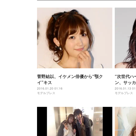
菅野結以、イケメン俳優から“顎ク
“次世代ハ
イ”キス
ン、サッカ
恋＆キス「
2016.01.20 01:16
2016.01.13 01
モデルプレス
モデルプレス
りたくない