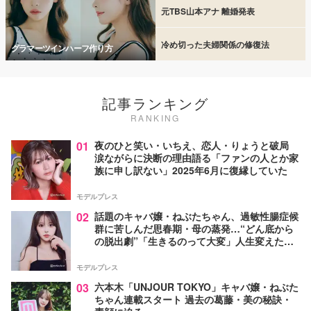
元TBS山本アナ 離婚発表
冷め切った夫婦関係の修復法
グラマーツインハーフ作り方
記事ランキング
RANKING
01
夜のひと笑い・いちえ、恋人・りょうと破局
涙ながらに決断の理由語る「ファンの人とか家
族に申し訳ない」2025年6月に復縁していた
モデルプレス
02
話題のキャバ嬢・ねぶたちゃん、過敏性腸症候
群に苦しんだ思春期・母の蒸発…“どん底から
の脱出劇”「生きるのって大変」人生変えた言
葉とは【インタビュー連載Vol.1】
モデルプレス
03
六本木「UNJOUR TOKYO」キャバ嬢・ねぶた
ちゃん連載スタート 過去の葛藤・美の秘訣・