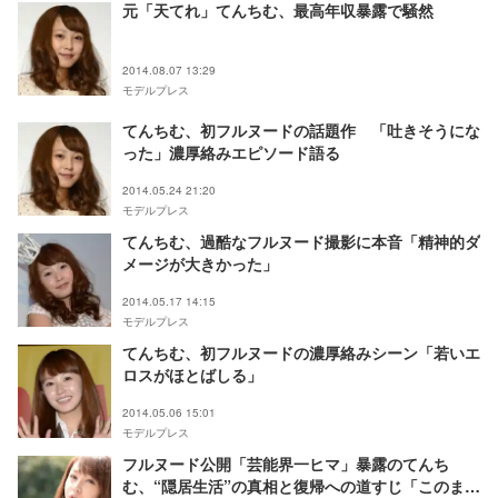
元「天てれ」てんちむ、最高年収暴露で騒然
2014.08.07 13:29
モデルプレス
てんちむ、初フルヌードの話題作 「吐きそうにな
った」濃厚絡みエピソード語る
2014.05.24 21:20
モデルプレス
てんちむ、過酷なフルヌード撮影に本音「精神的ダ
メージが大きかった」
2014.05.17 14:15
モデルプレス
てんちむ、初フルヌードの濃厚絡みシーン「若いエ
ロスがほとばしる」
2014.05.06 15:01
モデルプレス
フルヌード公開「芸能界一ヒマ」暴露のてんち
む、“隠居生活”の真相と復帰への道すじ「このまま