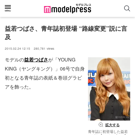
益若つばさ、青年誌初登場 “路線変更”説に言
及
2015.02.24 12:15
280,781
views
モデルの
益若つばさ
が「YOUNG
KING（ヤングキング）」06号で自身
初となる青年誌の表紙＆巻頭グラビ
アを飾った。
拡大する
青年誌に初登場した益若