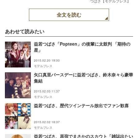
つばさ【モデルプレス】
全文を読む
あわせて読みたい
益若つばさ「Popteen」の後輩に太鼓判 「期待の
星」
2015.02.20 19:00
モデルプレス
矢口真里バースデーに益若つばさ、鈴木奈々ら豪華
集結
2015.02.03 11:37
モデルプレス
益若つばさ、歴代ツインテール放出でファン歓喜
2015.02.02 18:37
モデルプレス
益若つばさ、原宿でまさかのスカウト「雑誌出たい