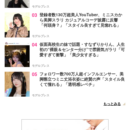
モデルプレス
03
登録者数130万超美人YouTuber、ミニスカか
ら美脚スラリ カジュアルコーデ披露に反響
「何頭身？」「スタイル良すぎて見惚れる」
モデルプレス
04
仮面高校生の妹で話題・すなずりかりん、人生
初の“裸眼＆センター分け”で雰囲気ガラリ「可
愛すぎて衝撃」「美少女すぎる」
モデルプレス
05
フォロワー数700万人超インフルエンサー、美
脚際立つミニ丈浴衣姿に絶賛の声「スタイル良
くて憧れる」「透明感レベチ」
モデルプレス
もっとみる