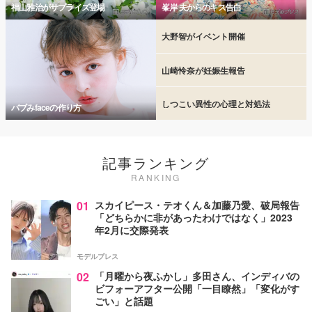
福山雅治がサプライズ登場
峯岸 夫からのキス告白
大野智がイベント開催
山崎怜奈が妊娠生報告
しつこい異性の心理と対処法
バブみfaceの作り方
記事ランキング
RANKING
01
スカイピース・テオくん＆加藤乃愛、破局報告
「どちらかに非があったわけではなく」2023
年2月に交際発表
モデルプレス
02
「月曜から夜ふかし」多田さん、インディバの
ビフォーアフター公開「一目瞭然」「変化がす
ごい」と話題