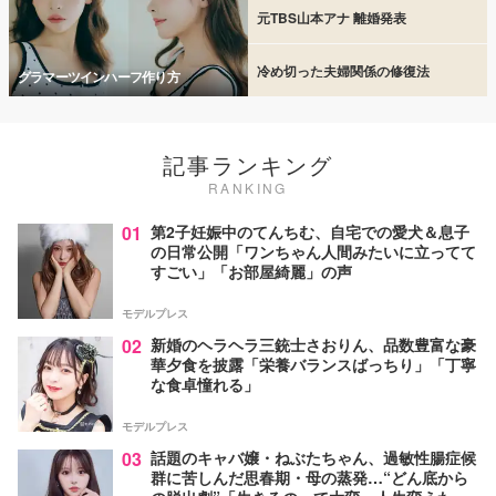
元TBS山本アナ 離婚発表
冷め切った夫婦関係の修復法
グラマーツインハーフ作り方
記事ランキング
RANKING
01
第2子妊娠中のてんちむ、自宅での愛犬＆息子
の日常公開「ワンちゃん人間みたいに立ってて
すごい」「お部屋綺麗」の声
モデルプレス
02
新婚のヘラヘラ三銃士さおりん、品数豊富な豪
華夕食を披露「栄養バランスばっちり」「丁寧
な食卓憧れる」
モデルプレス
03
話題のキャバ嬢・ねぶたちゃん、過敏性腸症候
群に苦しんだ思春期・母の蒸発…“どん底から