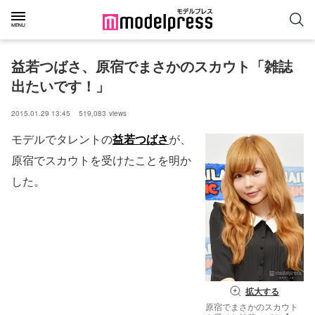
益若つばさ、原宿でまさかのスカウト「雑誌
出たいです！」
2015.01.29 13:45
519,083
views
モデルでタレントの
益若つばさ
が、
原宿でスカウトを受けたことを明か
した。
拡大する
原宿でまさかのスカウト