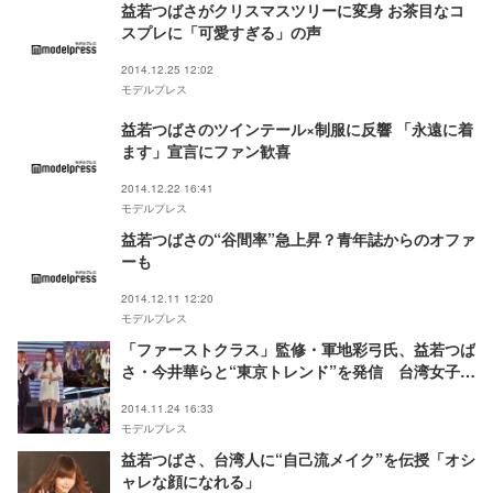
益若つばさがクリスマスツリーに変身 お茶目なコ
スプレに「可愛すぎる」の声
2014.12.25 12:02
モデルプレス
益若つばさのツインテール×制服に反響 「永遠に着
ます」宣言にファン歓喜
2014.12.22 16:41
モデルプレス
益若つばさの“谷間率”急上昇？青年誌からのオファ
ーも
2014.12.11 12:20
モデルプレス
「ファーストクラス」監修・軍地彩弓氏、益若つば
さ・今井華らと“東京トレンド”を発信 台湾女子が
殺到
2014.11.24 16:33
モデルプレス
益若つばさ、台湾人に“自己流メイク”を伝授「オシ
ャレな顔になれる」