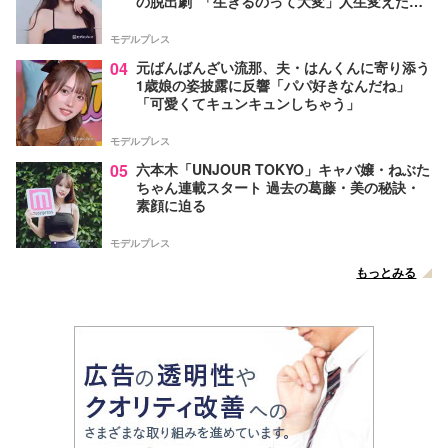
の脱出劇”「生きるのって大変」人生変えた言
葉とは【インタビュー連載Vol.1】
モデルプレス
04
元ばんばんざい流那、夫・はんくんに寄り添う
1歳娘の姿披露に反響「パパ好きなんだね」
「可愛くてキュンキュンしちゃう」
モデルプレス
05
六本木「UNJOUR TOKYO」キャバ嬢・ねぶた
ちゃん連載スタート 過去の葛藤・美の秘訣・
素顔に迫る
モデルプレス
もっとみる