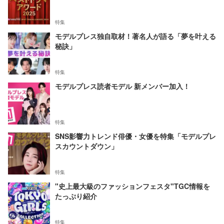
特集
モデルプレス独自取材！著名人が語る「夢を叶える
秘訣」
特集
モデルプレス読者モデル 新メンバー加入！
特集
SNS影響力トレンド俳優・女優を特集「モデルプレ
スカウントダウン」
特集
"史上最大級のファッションフェスタ"TGC情報を
たっぷり紹介
特集