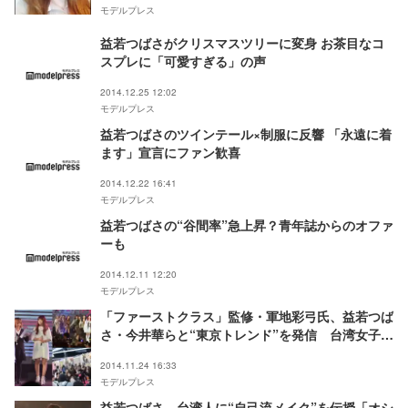
モデルプレス
益若つばさがクリスマスツリーに変身 お茶目なコ
スプレに「可愛すぎる」の声
2014.12.25 12:02
モデルプレス
益若つばさのツインテール×制服に反響 「永遠に着
ます」宣言にファン歓喜
2014.12.22 16:41
モデルプレス
益若つばさの“谷間率”急上昇？青年誌からのオファ
ーも
2014.12.11 12:20
モデルプレス
「ファーストクラス」監修・軍地彩弓氏、益若つば
さ・今井華らと“東京トレンド”を発信 台湾女子が
殺到
2014.11.24 16:33
モデルプレス
益若つばさ、台湾人に“自己流メイク”を伝授「オシ