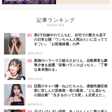
記事ランキング
RANKING
01
第2子妊娠中のてんちむ、自宅での愛犬＆息子
の日常公開「ワンちゃん人間みたいに立ってて
すごい」「お部屋綺麗」の声
モデルプレス
02
新婚のヘラヘラ三銃士さおりん、品数豊富な豪
華夕食を披露「栄養バランスばっちり」「丁寧
な食卓憧れる」
モデルプレス
03
話題のキャバ嬢・ねぶたちゃん、過敏性腸症候
群に苦しんだ思春期・母の蒸発…“どん底から
の脱出劇”「生きるのって大変」人生変えた言
葉とは【インタビュー連載Vol.1】
モデルプレス
04
元ばんばんざい流那、夫・はんくんに寄り添う