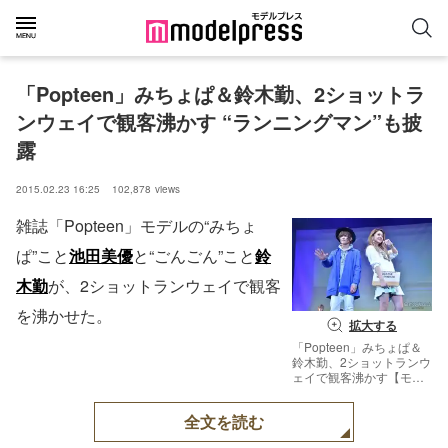
「Popteen」みちょぱ＆鈴木勤、2ショットラ
ンウェイで観客沸かす “ランニングマン”も披
露
2015.02.23 16:25
102,878
views
雑誌「Popteen」モデルの“みちょ
ぱ”こと
池田美優
と“ごんごん”こと
鈴
木勤
が、2ショットランウェイで観客
を沸かせた。
拡大する
「Popteen」みちょぱ＆
鈴木勤、2ショットランウ
ェイで観客沸かす【モデ
ルプレス】
全文を読む