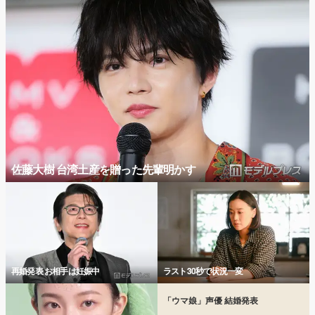
佐藤大樹 台湾土産を贈った先輩明かす
再婚発表 お相手は妊娠中
ラスト30秒で状況一変
「ウマ娘」声優 結婚発表