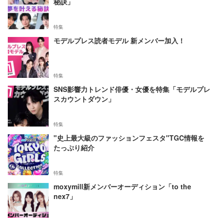
秘訣」
特集
モデルプレス読者モデル 新メンバー加入！
特集
SNS影響力トレンド俳優・女優を特集「モデルプレ
スカウントダウン」
特集
"史上最大級のファッションフェスタ"TGC情報を
たっぷり紹介
特集
moxymill新メンバーオーディション「to the
nex7」