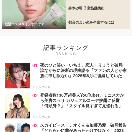
鈴木砂羽 子宮筋腫摘出
都合のよい恋を卒業するには
朝活コスメ＆インナーケア
記事ランキング
RANKING
01
夜のひと笑い・いちえ、恋人・りょうと破局
涙ながらに決断の理由語る「ファンの人とか家
族に申し訳ない」2025年6月に復縁していた
モデルプレス
02
登録者数130万超美人YouTuber、ミニスカか
ら美脚スラリ カジュアルコーデ披露に反響
「何頭身？」「スタイル良すぎて見惚れる」
モデルプレス
03
スカイピース・テオくん＆加藤乃愛、破局報告
「どちらかに非があったわけではなく」2023