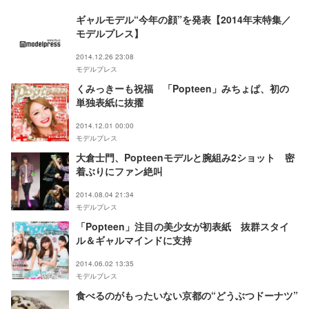
ギャルモデル“今年の顔”を発表【2014年末特集／
モデルプレス】
2014.12.26 23:08
モデルプレス
くみっきーも祝福 「Popteen」みちょぱ、初の
単独表紙に抜擢
2014.12.01 00:00
モデルプレス
大倉士門、Popteenモデルと腕組み2ショット 密
着ぶりにファン絶叫
2014.08.04 21:34
モデルプレス
「Popteen」注目の美少女が初表紙 抜群スタイ
ル＆ギャルマインドに支持
2014.06.02 13:35
モデルプレス
食べるのがもったいない京都の“どうぶつドーナツ”