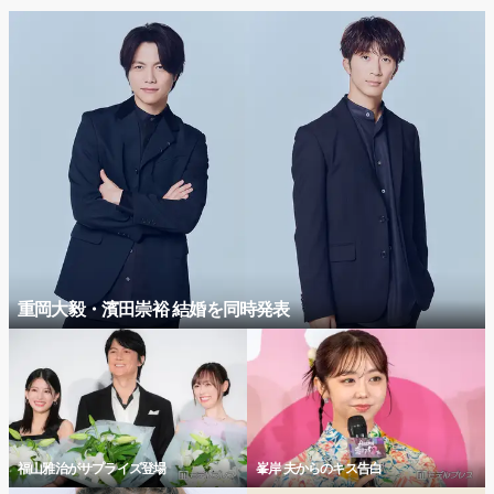
重岡大毅・濱田崇裕 結婚を同時発表
福山雅治がサプライズ登場
峯岸 夫からのキス告白