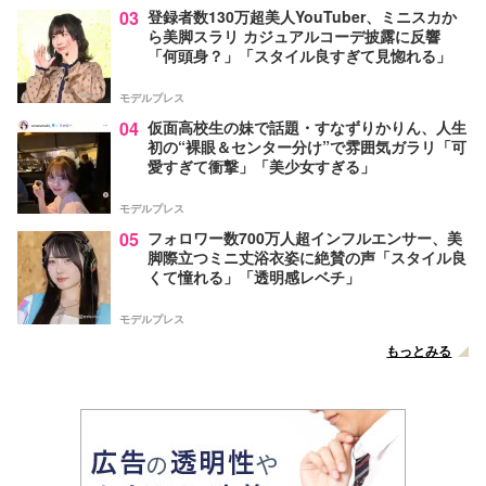
03
登録者数130万超美人YouTuber、ミニスカか
ら美脚スラリ カジュアルコーデ披露に反響
「何頭身？」「スタイル良すぎて見惚れる」
モデルプレス
04
仮面高校生の妹で話題・すなずりかりん、人生
初の“裸眼＆センター分け”で雰囲気ガラリ「可
愛すぎて衝撃」「美少女すぎる」
モデルプレス
05
フォロワー数700万人超インフルエンサー、美
脚際立つミニ丈浴衣姿に絶賛の声「スタイル良
くて憧れる」「透明感レベチ」
モデルプレス
もっとみる