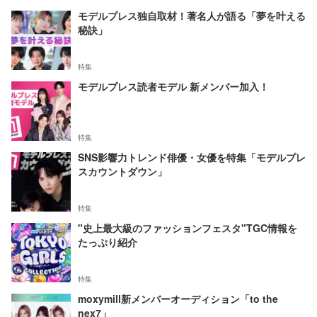
モデルプレス独自取材！著名人が語る「夢を叶える
秘訣」
特集
モデルプレス読者モデル 新メンバー加入！
特集
SNS影響力トレンド俳優・女優を特集「モデルプレ
スカウントダウン」
特集
"史上最大級のファッションフェスタ"TGC情報を
たっぷり紹介
特集
moxymill新メンバーオーディション「to the
nex7」