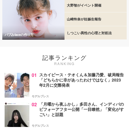
大野智がイベント開催
山崎怜奈が妊娠生報告
しつこい異性の心理と対処法
バブみfaceの作り方
記事ランキング
RANKING
01
スカイピース・テオくん＆加藤乃愛、破局報告
「どちらかに非があったわけではなく」2023
年2月に交際発表
モデルプレス
02
「月曜から夜ふかし」多田さん、インディバの
ビフォーアフター公開「一目瞭然」「変化がす
ごい」と話題
モデルプレス