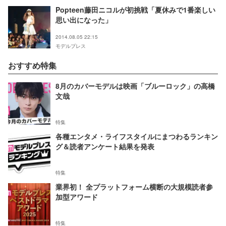
Popteen藤田ニコルが初挑戦「夏休みで1番楽しい
思い出になった」
2014.08.05 22:15
モデルプレス
おすすめ特集
8月のカバーモデルは映画「ブルーロック」の高橋
文哉
特集
各種エンタメ・ライフスタイルにまつわるランキン
グ＆読者アンケート結果を発表
特集
業界初！ 全プラットフォーム横断の大規模読者参
加型アワード
特集