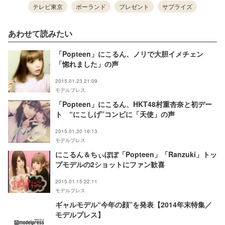
テレビ東京
ポーランド
プレゼント
サプライズ
あわせて読みたい
「Popteen」にこるん、ノリで大胆イメチェン
「惚れました」の声
2015.01.23 21:09
モデルプレス
「Popteen」にこるん、HKT48村重杏奈と初デー
ト “にこしげ”コンビに「天使」の声
2015.01.20 16:13
モデルプレス
にこるん＆ちぃぽぽ「Popteen」「Ranzuki」トッ
プモデルの2ショットにファン歓喜
2015.01.15 22:11
モデルプレス
ギャルモデル“今年の顔”を発表【2014年末特集／
モデルプレス】