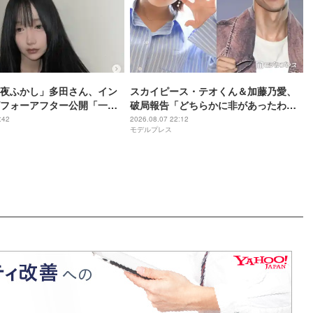
夜ふかし」多田さん、イン
スカイピース・テオくん＆加藤乃愛、
フォーアフター公開「一目
破局報告「どちらかに非があったわけ
化がすごい」と話題
ではなく」2023年2月に交際発表
:42
2026.08.07 22:12
モデルプレス