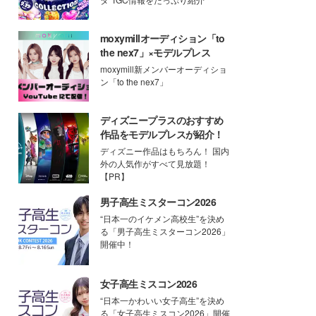
moxymillオーディション「to
the nex7」×モデルプレス
moxymill新メンバーオーディショ
ン「to the nex7」
ディズニープラスのおすすめ
作品をモデルプレスが紹介！
ディズニー作品はもちろん！ 国内
外の人気作がすべて見放題！
【PR】
男子高生ミスターコン2026
“日本一のイケメン高校生”を決め
る「男子高生ミスターコン2026」
開催中！
女子高生ミスコン2026
“日本一かわいい女子高生”を決め
る「女子高生ミスコン2026」開催