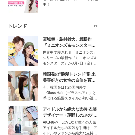
中！
トレンド
PR
宮城舞・島村雄大、最新作
『ミニオンズ＆モンスター
ズ』の魅力熱弁 ハチャメチャ
世界中で愛される「ミニオンズ」
だけじゃない“友情と絆”に感
シリーズの最新作『ミニオンズ＆
動
モンスターズ』が8月7日（金）に
公開。モデルプレスでは、“大のミ
韓国発の“艶髪トレンド”到来
ニオン好き”という共通点を持つモ
デルの宮城舞と島村雄大の特別対
美容好きの女性の自信を育む
談をお届け！それぞれの視点か
「ヘアケア事情」って？
今、韓国をはじめ国内外で
ら、今作ならではの魅力や予想外
「Glass Hair（グラスヘア）」と
の感動をもたらす奥深いストーリ
呼ばれる艶髪スタイルが熱い視線
ーについて熱く語り合ってもらっ
を集めています。メイクやファッ
た。
アイドルから絶大な支持 衣装
ションの完成度を高めるベースと
して、“髪そのものの美しさ”に改
デザイナー・茅野しのぶの“可
めて注目する人が増えている様
愛い”を作る美学＜「シチズン
AKB48や＝LOVEなど数々の人気
子。今回は、そんな憧れの艶やか
クロスシー」インタビュー＞
アイドルたちの衣装を手掛け、ア
な髪を日常で叶える、美容好きの
イドルやファンから絶大な支持を