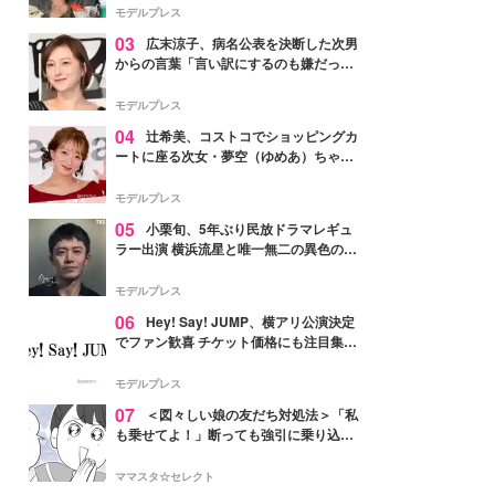
「かっこいい」と反響
モデルプレス
03
広末涼子、病名公表を決断した次男
からの言葉「言い訳にするのも嫌だっ
た」「言うべきか迷った」
モデルプレス
04
辻希美、コストコでショッピングカ
ートに座る次女・夢空（ゆめあ）ちゃん
の姿公開「乗りこなしてる感じが可愛す
ぎ」「成長を感じる」の声
モデルプレス
05
小栗旬、5年ぶり民放ドラマレギュ
ラー出演 横浜流星と唯一無二の異色のバ
ディで初共演【LOST10】
モデルプレス
06
Hey! Say! JUMP、横アリ公演決定
でファン歓喜 チケット価格にも注目集ま
る「激アツ」「平成に戻ったみたい」
モデルプレス
07
＜図々しい娘の友だち対処法＞「私
も乗せてよ！」断っても強引に乗り込ん
でくる友だち【第1話まんが】
ママスタ☆セレクト