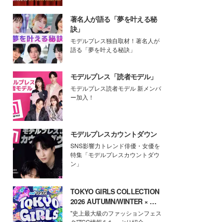
著名人が語る「夢を叶える秘
訣」
モデルプレス独自取材！著名人が
語る「夢を叶える秘訣」
モデルプレス「読者モデル」
モデルプレス読者モデル 新メンバ
ー加入！
モデルプレスカウントダウン
SNS影響力トレンド俳優・女優を
特集「モデルプレスカウントダウ
ン」
TOKYO GIRLS COLLECTION
2026 AUTUMN/WINTER × モ
デルプレス
"史上最大級のファッションフェス
タ"TGC情報をたっぷり紹介