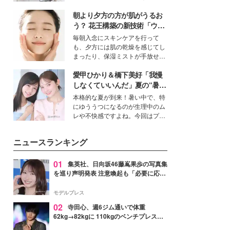
女性たちのヘアケア事情を紹介し
得る、株式会社オサレカンパニー
ます。
朝より夕方の方が肌がうるお
取締役兼クリエイティブディレク
ター・茅野しのぶ。一人ひとりの
う？ 花王構築の新技術「ウォ
個性に寄り添い、魅力を引き出す
ーターキャプチャリングスキ
毎朝入念にスキンケアを行って
衣装作りは、多くの女性たちに勇
ン（捕水肌）」がスキンケア
も、夕方には肌の乾燥を感じてし
気と自信を与え続けている。
の常識を変える予感
まったり、保湿ミストが手放せな
いという読者も多いのでは？そん
愛甲ひかり＆橋下美好「我慢
な美容の常識を大きく変える可能
性を秘めた、革新的な「Water
しなくていいんだ」夏の“暑さ
Capturing Skin（ウォーターキャ
対策”の新しい選択肢とは？
本格的な夏が到来！暑い中で、特
プチャリングスキン：捕水肌）」
にゆううつになるのが生理中のム
技術を、花王が構築した。
レや不快感ですよね。今回はプラ
イベートでも仲良しで旅行好きな
モデル・愛甲ひかりさんと橋下美
ニュースランキング
好さんを迎えて本音で女子会トー
ク。猛暑のお出かけを快適に過ご
すヒントや、2人が感動した夏の
01
集英社、日向坂46藤嶌果歩の写真集
生理の新常識にも迫りました。
を巡り声明発表 注意喚起も「必要に応じ
て法的措置を含む対応を検討」
モデルプレス
02
寺田心、週6ジム通いで体重
62kg→82kgに 110kgのベンチプレス持
ち上げる姿披露「胸板の厚みすごい」