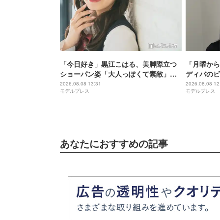
「今日好き」黒江こはる、美脚際立つ
「月曜から
ショーパン姿「大人っぽくて素敵」
ディバのビ
「最強ビジュ」と反響
瞭然」「変
2026.08.08 13:31
2026.08.08 12
モデルプレス
モデルプレス
あなたにおすすめの記事