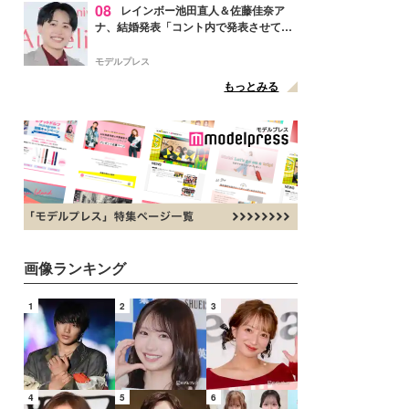
08
レインボー池田直人＆佐藤佳奈ア
ナ、結婚発表「コント内で発表させてい
ただきました」読売テレビ退社は生活拠
点変更のため
モデルプレス
もっとみる
画像ランキング
1
2
3
4
5
6