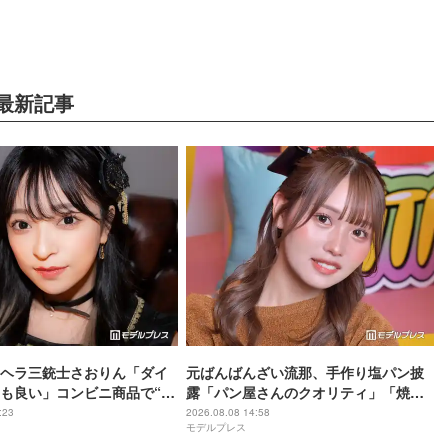
最新記事
ヘラ三銃士さおりん「ダイ
元ばんばんざい流那、手作り塩パン披
も良い」コンビニ商品で“混
露「パン屋さんのクオリティ」「焼き
ヘルシー副菜紹介「火を使わ
加減最高」と反響
:23
2026.08.08 14:58
モデルプレス
すぎる」「タンパク質たっ