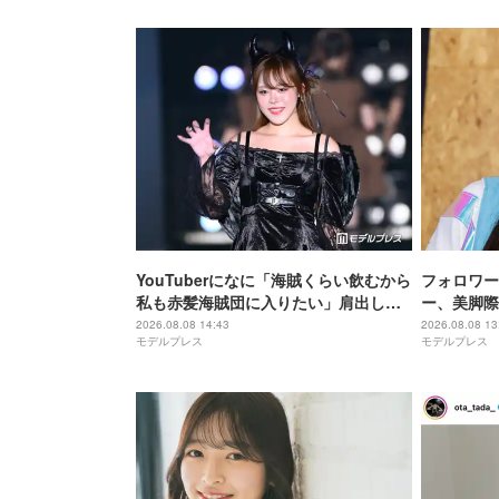
ぷりで最高
YouTuberになに「海賊くらい飲むから
フォロワー
私も赤髪海賊団に入りたい」肩出しコ
ー、美脚際
ーデ公開「ビジュアル良すぎ」「セク
声「スタイ
2026.08.08 14:43
2026.08.08 13
モデルプレス
モデルプレス
シー」
レベチ」