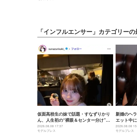
「インフルエンサー」カテゴリーの
仮面高校生の妹で話題・すなずりかり
新婚のヘラ
ん、人生初の“裸眼＆センター分け”で
エット中に
雰囲気ガラリ「可愛すぎて衝撃」「美
ぜるだけ”
2026.08.08 17:37
2026.08.08 15
モデルプレス
モデルプレス
少女すぎる」
ないの嬉し