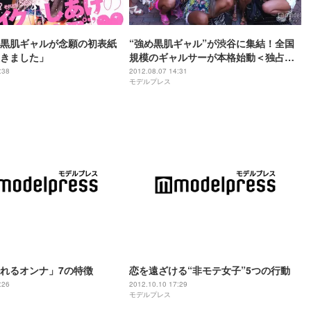
”黒肌ギャルが念願の初表紙
“強め黒肌ギャル”が渋谷に集結！全国
きました」
規模のギャルサーが本格始動＜独占レ
ポート＞
:38
2012.08.07 14:31
モデルプレス
れるオンナ」7の特徴
恋を遠ざける“非モテ女子”5つの行動
:26
2012.10.10 17:29
モデルプレス