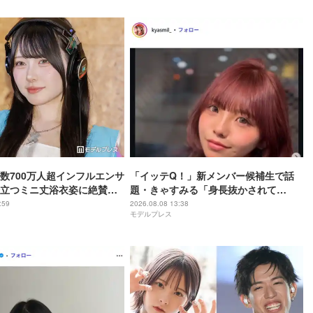
」の声
数700万人超インフルエンサ
「イッテQ！」新メンバー候補生で話
立つミニ丈浴衣姿に絶賛の
題・きゃすみる「身長抜かされて
ル良くて憧れる」「透明感
る」“6歳差”姪っ子との幼少期＆現在の
:59
2026.08.08 13:38
モデルプレス
2ショット公開「姉妹にしか見えない」
「共演エモい」の声