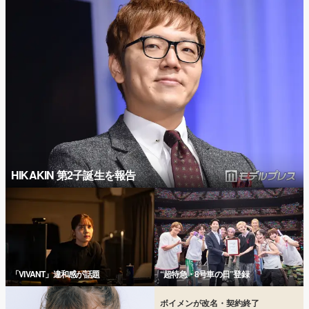
HIKAKIN 第2子誕生を報告
「VIVANT」違和感が話題
“超特急・8号車の日”登録
ボイメンが改名・契約終了