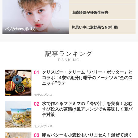
山崎怜奈が妊娠生報告
片思い中は逆効果なNG行動
バブみfaceの作り方
記事ランキング
RANKING
01
クリスピー・クリーム「ハリー・ポッター」と
コラボ！4寮や組分け帽子のドーナツ＆“金のス
ニッチ”ラテ
モデルプレス
02
水で作れるファミマの「冷や汁」を実食！おむ
すび投入の茶漬け風アレンジでも美味しく夏バ
テ対策
モデルプレス
03
卵もバターも小麦粉もいりません！混ぜて焼く