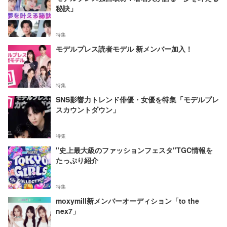
秘訣」
特集
モデルプレス読者モデル 新メンバー加入！
特集
SNS影響力トレンド俳優・女優を特集「モデルプレ
スカウントダウン」
特集
"史上最大級のファッションフェスタ"TGC情報を
たっぷり紹介
特集
moxymill新メンバーオーディション「to the
nex7」