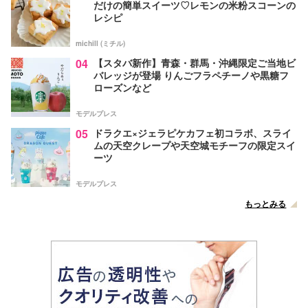
だけの簡単スイーツ♡レモンの米粉スコーンの
レシピ
michill (ミチル)
04
【スタバ新作】青森・群馬・沖縄限定ご当地ビ
バレッジが登場 りんごフラペチーノや黒糖フ
ローズンなど
モデルプレス
05
ドラクエ×ジェラピケカフェ初コラボ、スライ
ムの天空クレープや天空城モチーフの限定スイ
ーツ
モデルプレス
もっとみる