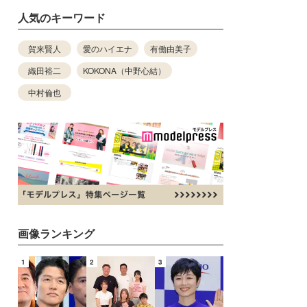
人気のキーワード
賀来賢人
愛のハイエナ
有働由美子
織田裕二
KOKONA（中野心結）
中村倫也
画像ランキング
1
2
3