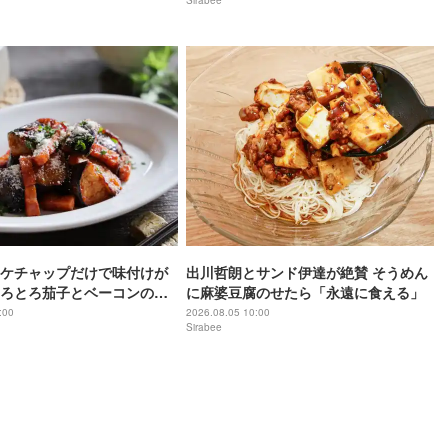
Sirabee
ケチャップだけで味付けが
出川哲朗とサンド伊達が絶賛 そうめん
ろとろ茄子とベーコンの簡
に麻婆豆腐のせたら「永遠に食える」
プ炒め
:00
2026.08.05 10:00
Sirabee