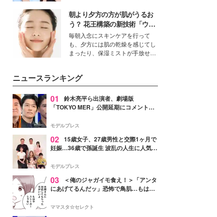
公開。モデルプレスでは、“大のミ
朝より夕方の方が肌がうるお
ニオン好き”という共通点を持つモ
デルの宮城舞と島村雄大の特別対
う？ 花王構築の新技術「ウォ
談をお届け！それぞれの視点か
ーターキャプチャリングスキ
毎朝入念にスキンケアを行って
ら、今作ならではの魅力や予想外
ン（捕水肌）」がスキンケア
も、夕方には肌の乾燥を感じてし
の感動をもたらす奥深いストーリ
の常識を変える予感
まったり、保湿ミストが手放せな
ーについて熱く語り合ってもらっ
いという読者も多いのでは？そん
た。
な美容の常識を大きく変える可能
ニュースランキング
性を秘めた、革新的な「Water
Capturing Skin（ウォーターキャ
プチャリングスキン：捕水肌）」
01
鈴木亮平ら出演者、劇場版
技術を、花王が構築した。
「TOKYO MER」公開延期にコメント
「現実のヒーローたちにチームMERから
最大の敬意とエールを」
モデルプレス
02
15歳女子、27歳男性と交際1ヶ月で
妊娠…36歳で孫誕生 波乱の人生に人気タ
レント思わずツッコミ「だいぶ危ねえ
よ！」
モデルプレス
03
＜俺のジャガイモ食え！＞「アンタ
にあげてるんだッ」恐怖で鳥肌…もはや
ストーカー？【第3話まんが】
ママスタ☆セレクト