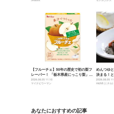
Sirabee
モデルプレス
い局面」
【フルーチェ】50年の歴史で初の梨フ
めんつゆと
レーバー！ 「栃木県産にっこり梨」果
決まる！と
汁を使用した「ご当地くだものフルー
単ケチャッ
2026.08.05 11:10
2026.08.05 11
マイナビウーマン
michill (ミチル)
チェ」新発売
あなたにおすすめの記事