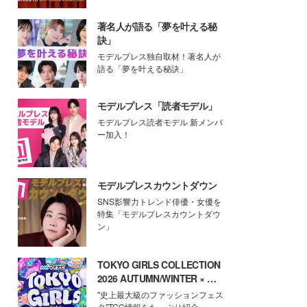
著名人が語る「夢を叶える秘
訣」
モデルプレス独自取材！著名人が
語る「夢を叶える秘訣」
モデルプレス「読者モデル」
モデルプレス読者モデル 新メンバ
ー加入！
モデルプレスカウントダウン
SNS影響力トレンド俳優・女優を
特集「モデルプレスカウントダウ
ン」
TOKYO GIRLS COLLECTION
2026 AUTUMN/WINTER × モ
デルプレス
"史上最大級のファッションフェス
タ"TGC情報をたっぷり紹介