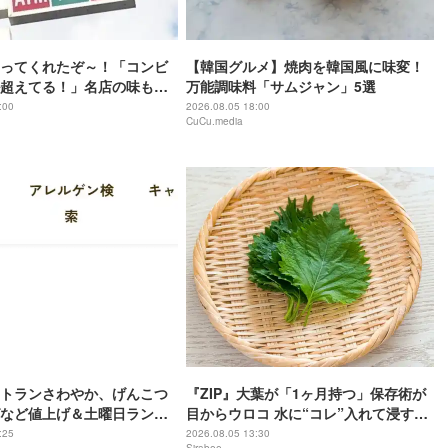
ってくれたぞ～！「コンビ
【韓国グルメ】焼肉を韓国風に味変！
超えてる！」名店の味も楽
万能調味料「サムジャン」5選
カレーフェス
:00
2026.08.05 18:00
CuCu.media
トランさわやか、げんこつ
『ZIP』大葉が「1ヶ月持つ」保存術が
など値上げ＆土曜日ランチ
目からウロコ 水に“コレ”入れて浸すだ
了へ「これまでにない厳し
け
:25
2026.08.05 13:30