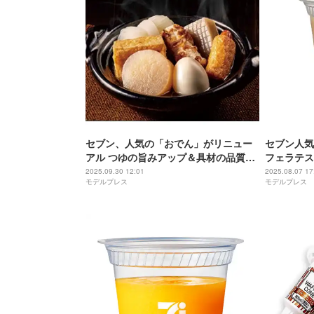
セブン、人気の「おでん」がリニュー
セブン人気
アル つゆの旨みアップ＆具材の品質を
フェラテス
徹底的に見直し
り高さ＆濃
2025.09.30 12:01
2025.08.07 17
モデルプレス
モデルプレス