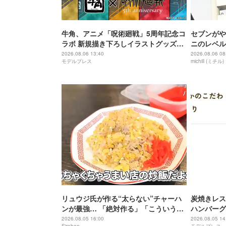
牛角、アニメ「呪術廻戦」5周年記念コ
セブンがや
ラボ 新規描き下ろしイラストグッズ付
ニのレベル
きメニュー登場
しめる本格
2026.08.06 13:40
2026.08.06 08
モデルプレス
michill (ミチル)
リュウジ氏が作る“太らない”チャーハ
炭焼きレス
ンが最強… 「絶対作る」「こういうの
ハンバーグ
待ってた」
メニュー終
2026.08.05 16:00
2026.08.05 14