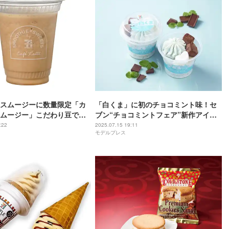
スムージーに数量限定「カ
「白くま」に初のチョコミント味！セ
ムージー」こだわり豆で香
ブン“チョコミントフェア”新作アイス3
厚ミルクとの相性楽しむ
種登場
:22
2025.07.15 19:11
モデルプレス