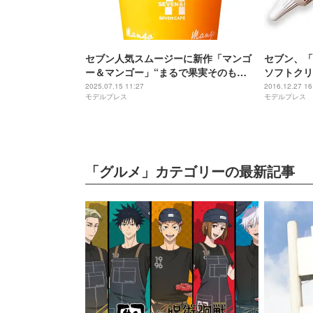
セブン人気スムージーに新作「マンゴ
セブン、「
ー＆マンゴー」“まるで果実そのも
ソフトクリ
の”濃厚な甘さと酸味の絶妙バランス
2025.07.15 11:27
2016.12.27 16
モデルプレス
モデルプレス
「グルメ」カテゴリーの最新記事