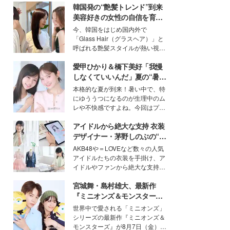
韓国発の“艶髪トレンド”到来
美容好きの女性の自信を育む
「ヘアケア事情」って？
今、韓国をはじめ国内外で
「Glass Hair（グラスヘア）」と
呼ばれる艶髪スタイルが熱い視線
を集めています。メイクやファッ
愛甲ひかり＆橋下美好「我慢
ションの完成度を高めるベースと
して、“髪そのものの美しさ”に改
しなくていいんだ」夏の“暑さ
めて注目する人が増えている様
対策”の新しい選択肢とは？
本格的な夏が到来！暑い中で、特
子。今回は、そんな憧れの艶やか
にゆううつになるのが生理中のム
な髪を日常で叶える、美容好きの
レや不快感ですよね。今回はプラ
女性たちのヘアケア事情を紹介し
イベートでも仲良しで旅行好きな
ます。
アイドルから絶大な支持 衣装
モデル・愛甲ひかりさんと橋下美
好さんを迎えて本音で女子会トー
デザイナー・茅野しのぶの“可
ク。猛暑のお出かけを快適に過ご
愛い”を作る美学＜「シチズン
AKB48や＝LOVEなど数々の人気
すヒントや、2人が感動した夏の
クロスシー」インタビュー＞
アイドルたちの衣装を手掛け、ア
生理の新常識にも迫りました。
イドルやファンから絶大な支持を
得る、株式会社オサレカンパニー
宮城舞・島村雄大、最新作
取締役兼クリエイティブディレク
ター・茅野しのぶ。一人ひとりの
『ミニオンズ＆モンスター
個性に寄り添い、魅力を引き出す
ズ』の魅力熱弁 ハチャメチャ
世界中で愛される「ミニオンズ」
衣装作りは、多くの女性たちに勇
だけじゃない“友情と絆”に感
シリーズの最新作『ミニオンズ＆
気と自信を与え続けている。
動
モンスターズ』が8月7日（金）に