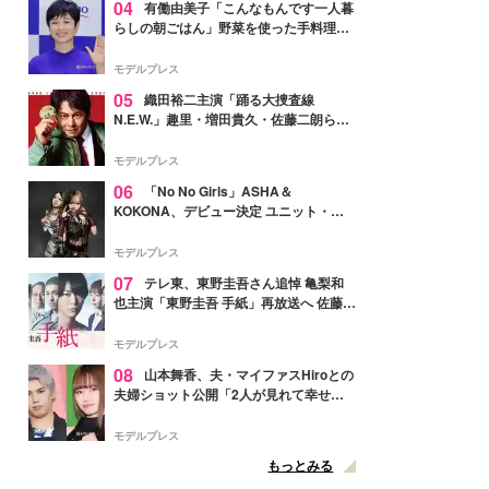
04
有働由美子「こんなもんです一人暮
らしの朝ごはん」野菜を使った手料理公
開「作ってみたい」「ヘルシーで美味し
そう」と反響
モデルプレス
05
織田裕二主演「踊る大捜査線
N.E.W.」趣里・増田貴久・佐藤二朗ら新
メンバー紹介映像解禁 各キャラクター象
徴する“謎のキーワード”も
モデルプレス
06
「No No Girls」ASHA＆
KOKONA、デビュー決定 ユニット・
TAKARAとしてセルフプロデュース楽曲
リリースへ
モデルプレス
07
テレ東、東野圭吾さん追悼 亀梨和
也主演「東野圭吾 手紙」再放送へ 佐藤隆
太・本田翼・中村倫也ら出演
モデルプレス
08
山本舞香、夫・マイファスHiroとの
夫婦ショット公開「2人が見れて幸せ」
「仲の良さが伝わってくる」と反響
モデルプレス
もっとみる