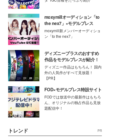
moxymillオーディション「to
the nex7」×モデルプレス
moxymill新メンバーオーディショ
ン「to the nex7」
ディズニープラスのおすすめ
作品をモデルプレスが紹介！
ディズニー作品はもちろん！ 国内
外の人気作がすべて見放題！
【PR】
FOD×モデルプレス特設サイト
FODでは放送中の最新作はもちろ
ん、オリジナルの独占作品も見放
題配信中！
トレンド
PR