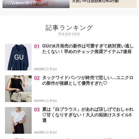
片思い中は逆効果なNG行動
バブみfaceの作り方
記事ランキング
RANKING
01
GUの8月発売の新作は可愛すぎて絶対買い逃し
たくない！早めのチェック推奨アイテム7連発
michill (ミチル)
02
タックワイドパンツが終売で悲しい…ユニクロ
の新作が後継として優秀すぎた♡
michill (ミチル)
03
夏は「白ブラウス」があれば涼しげでおしゃれ
♡甘くなりすぎない！大人の垢抜けスタイル5
選
michill (ミチル)