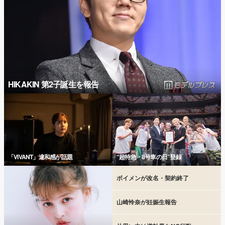
HIKAKIN 第2子誕生を報告
「VIVANT」違和感が話題
“超特急・8号車の日”登録
ボイメンが改名・契約終了
山崎怜奈が妊娠生報告