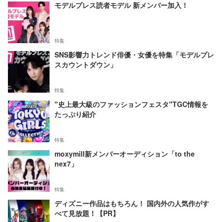
モデルプレス読者モデル 新メンバー加入！
特集
SNS影響力トレンド俳優・女優を特集「モデルプレ
スカウントダウン」
特集
"史上最大級のファッションフェスタ"TGC情報を
たっぷり紹介
特集
moxymill新メンバーオーディション「to the
nex7」
特集
ディズニー作品はもちろん！ 国内外の人気作がす
べて見放題！【PR】