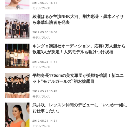
2012.05.30 16:11
モデルプレス
綾瀬はるか主演NHK大河、剛力彩芽・黒木メイサ
ら豪華出演者を発表
2012.05.30 16:00
モデルプレス
キングｘ講談社オーディション、応募1万人超から
歌姫3人が決定！人気モデルも駆けつけ祝福
2012.05.28 11:41
モデルプレス
平均身長175cmの美女軍団が美脚を強調！新ユニ
ット“モデルガールズ”初お披露目
2012.05.21 15:43
モデルプレス
武井咲、レッスン仲間のデビューに「いつか一緒に
お仕事したい」
2012.05.21 14:31
モデルプレス