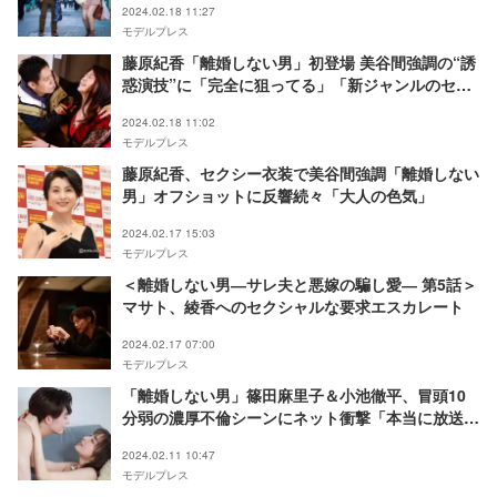
2024.02.18 11:27
モデルプレス
藤原紀香「離婚しない男」初登場 美谷間強調の“誘
惑演技”に「完全に狙ってる」「新ジャンルのセク
シー」の声
2024.02.18 11:02
モデルプレス
藤原紀香、セクシー衣装で美谷間強調「離婚しない
男」オフショットに反響続々「大人の色気」
2024.02.17 15:03
モデルプレス
＜離婚しない男―サレ夫と悪嫁の騙し愛― 第5話＞
マサト、綾香へのセクシャルな要求エスカレート
2024.02.17 07:00
モデルプレス
「離婚しない男」篠田麻里子＆小池徹平、冒頭10
分弱の濃厚不倫シーンにネット衝撃「本当に放送し
ていいの？」「狂ってる」
2024.02.11 10:47
モデルプレス