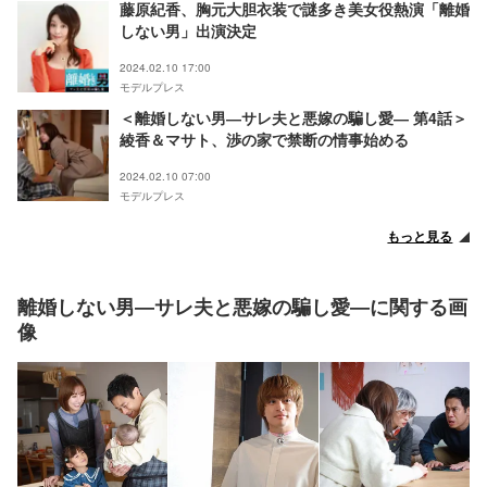
藤原紀香、胸元大胆衣装で謎多き美女役熱演「離婚
しない男」出演決定
2024.02.10 17:00
モデルプレス
＜離婚しない男―サレ夫と悪嫁の騙し愛― 第4話＞
綾香＆マサト、渉の家で禁断の情事始める
2024.02.10 07:00
モデルプレス
もっと見る
離婚しない男―サレ夫と悪嫁の騙し愛―に関する画
像