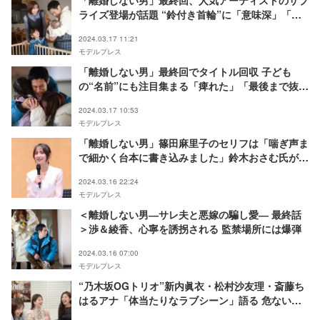
「離婚しない男」最終回、人気アーティストのサプ
ライズ登場が話題 “鈴付き首輪”に「意味深」「ま
さかのパターン」の声
2024.03.17 11:21
モデルプレス
「離婚しない男」最終回でタイトル回収 子ども
の“名前”にも注目集まる「痺れた」「最後まで抜か
りない」
2024.03.17 10:53
モデルプレス
「離婚しない男」篠田麻里子のセリフは「喘ぎ声ま
で細かく台本に書き込みました」鈴木おさむ氏が明
かす濃厚ラブシーンの撮影裏
2024.03.16 22:24
モデルプレス
＜離婚しない男―サレ夫と悪嫁の騙し愛― 最終話
＞渉＆綾香、心寧を誘拐される 監禁場所には爆弾
2024.03.16 07:00
モデルプレス
“乃木坂OGトリオ”新内眞衣・松村沙友理・斎藤ち
はるアナ「体当たりなラブシーン」語る 危ないト
ークも展開？