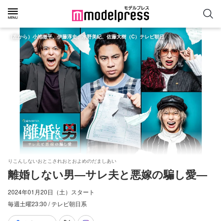
（左から）小池徹平、伊藤淳史、水野美紀、佐藤大樹（C）テレビ朝日
りこんしないおとこされおとおよめのだましあい
離婚しない男―サレ夫と悪嫁の騙し愛―
2024年01月20日（土）スタート
毎週土曜23:30 / テレビ朝日系