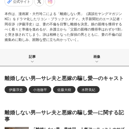
公式サイト
本作は、漫画家・大竹玲二による「離婚しない男」（講談社ヤングマガジン
KC）をドラマ化したリコン・ブラックコメディ。大手新聞社のエース記者・
岡谷渉（伊藤淳史）は、妻の不倫を目撃し離婚を決意。娘の親権を獲得する
べく着々と準備を進めるが、弁護士から「父親の親権の獲得率はわずか1割」
と突き放されてしまう。渉は相棒となった探偵の男とともに、妻の不倫の証
拠集めに勤しみ、困難な壁に立ち向かっていく。
記事
画像
離婚しない男―サレ夫と悪嫁の騙し愛―のキャスト
伊藤淳史
小池徹平
佐藤大樹
水野美紀
離婚しない男―サレ夫と悪嫁の騙し愛―に関する記
事