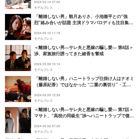
2024.03.14 07:00
モデルプレス
「離婚しない男」観月ありさ、小池徹平との“強
烈”絡み合いが話題 主演ドラマパロディも注目集ま
る「震える怪演」
2024.03.10 11:19
モデルプレス
＜離婚しない男―サレ夫と悪嫁の騙し愛― 第8話＞
渉、家族旅行誘ってきた綾香を警戒
2024.03.09 10:14
モデルプレス
「離婚しない男」ハニートラップ仕掛け人はナオミ
（藤原紀香）ではなかった “二重の裏切り”・工作
員の怪演に視聴者震える「どんでん返しがすごい」
2024.03.03 12:53
モデルプレス
＜離婚しない男―サレ夫と悪嫁の騙し愛― 第7話＞
マサト、“高校の同級生”渉へハニートラップで復讐
か
2024.03.02 07:00
モデルプレス