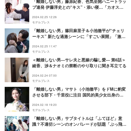
「離婚しない男」藤原紀香、色気全開ハニートラッ
プ連発 伊藤淳史との“キス”・添い寝…「カオス展
開」と話題
2024.02.25 12:26
モデルプレス
「離婚しない男」篠田麻里子＆小池徹平が“チェリ
ーキス” 新たな過激シーンに「すごい展開」「激し
さ増してる」の声
2024.02.25 11:47
モデルプレス
＜離婚しない男―サレ夫と悪嫁の騙し愛― 第6話＞
綾香、渉＆ナオミの禁断のやり取りに聞き耳立てる
2024.02.24 07:00
モデルプレス
「離婚しない男」マサト（小池徹平）をドMに豹変
させる部下・千里役に注目 国民的美少女出身の玉
田志織とは？＜プロフィール＞
2024.02.18 19:20
モデルプレス
「離婚しない男」サブタイトルは「ふてほど」意
識？不適切シーンのオンパレードが話題「ぶっ飛ん
でる」