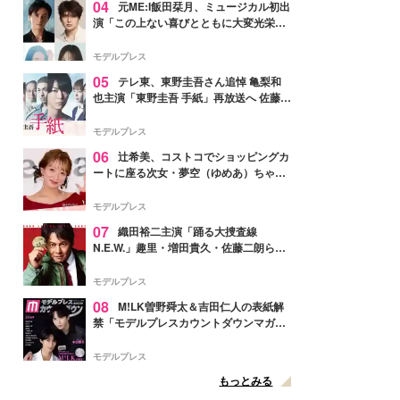
04
元ME:I飯田栞月、ミュージカル初出
演「この上ない喜びとともに大変光栄」
4年ぶり上演「ファントム」城田優らキ
ャスト発表
モデルプレス
05
テレ東、東野圭吾さん追悼 亀梨和
也主演「東野圭吾 手紙」再放送へ 佐藤隆
太・本田翼・中村倫也ら出演
モデルプレス
06
辻希美、コストコでショッピングカ
ートに座る次女・夢空（ゆめあ）ちゃん
の姿公開「乗りこなしてる感じが可愛す
ぎ」「成長を感じる」の声
モデルプレス
07
織田裕二主演「踊る大捜査線
N.E.W.」趣里・増田貴久・佐藤二朗ら新
メンバー紹介映像解禁 各キャラクター象
徴する“謎のキーワード”も
モデルプレス
08
M!LK曽野舜太＆吉田仁人の表紙解
禁「モデルプレスカウントダウンマガジ
ン」巻頭に登場
モデルプレス
もっとみる