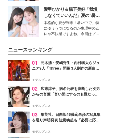
公開。モデルプレスでは、“大のミ
愛甲ひかり＆橋下美好「我慢
ニオン好き”という共通点を持つモ
デルの宮城舞と島村雄大の特別対
しなくていいんだ」夏の“暑さ
談をお届け！それぞれの視点か
対策”の新しい選択肢とは？
本格的な夏が到来！暑い中で、特
ら、今作ならではの魅力や予想外
にゆううつになるのが生理中のム
の感動をもたらす奥深いストーリ
レや不快感ですよね。今回はプラ
ーについて熱く語り合ってもらっ
イベートでも仲良しで旅行好きな
た。
モデル・愛甲ひかりさんと橋下美
ニュースランキング
好さんを迎えて本音で女子会トー
ク。猛暑のお出かけを快適に過ご
すヒントや、2人が感動した夏の
01
元木湧・安嶋秀生・内村颯太らジュ
生理の新常識にも迫りました。
ニア9人「Three」開幕 3人制作の新曲＆
手描きセットに込めた想い「もっと前に
進んで夢を掴みたい」【ゲネプロレポ】
モデルプレス
02
広末涼子、病名公表を決断した次男
からの言葉「言い訳にするのも嫌だっ
た」「言うべきか迷った」
モデルプレス
03
集英社、日向坂46藤嶌果歩の写真集
を巡り声明発表 注意喚起も「必要に応じ
て法的措置を含む対応を検討」
モデルプレス