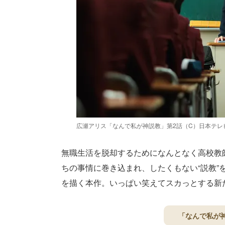
広瀬アリス「なんで私が神説教」第2話（C）日本テレ
無職生活を脱却するためになんとなく高校教
ちの事情に巻き込まれ、したくもない“説教
を描く本作。いっぱい笑えてスカっとする新
「なんで私が