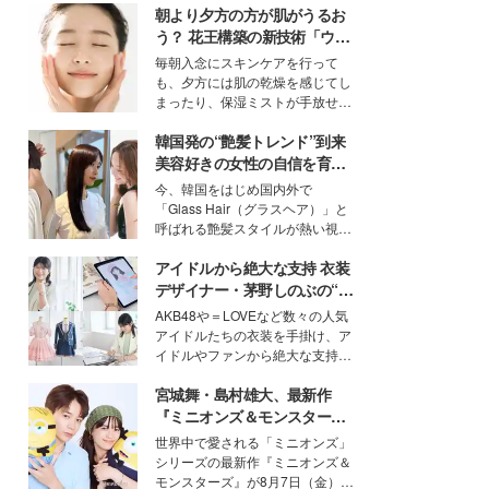
朝より夕方の方が肌がうるお
う？ 花王構築の新技術「ウォ
ーターキャプチャリングスキ
毎朝入念にスキンケアを行って
ン（捕水肌）」がスキンケア
も、夕方には肌の乾燥を感じてし
の常識を変える予感
まったり、保湿ミストが手放せな
いという読者も多いのでは？そん
韓国発の“艶髪トレンド”到来
な美容の常識を大きく変える可能
性を秘めた、革新的な「Water
美容好きの女性の自信を育む
Capturing Skin（ウォーターキャ
「ヘアケア事情」って？
今、韓国をはじめ国内外で
プチャリングスキン：捕水肌）」
「Glass Hair（グラスヘア）」と
技術を、花王が構築した。
呼ばれる艶髪スタイルが熱い視線
を集めています。メイクやファッ
アイドルから絶大な支持 衣装
ションの完成度を高めるベースと
して、“髪そのものの美しさ”に改
デザイナー・茅野しのぶの“可
めて注目する人が増えている様
愛い”を作る美学＜「シチズン
AKB48や＝LOVEなど数々の人気
子。今回は、そんな憧れの艶やか
クロスシー」インタビュー＞
アイドルたちの衣装を手掛け、ア
な髪を日常で叶える、美容好きの
イドルやファンから絶大な支持を
女性たちのヘアケア事情を紹介し
得る、株式会社オサレカンパニー
ます。
宮城舞・島村雄大、最新作
取締役兼クリエイティブディレク
ター・茅野しのぶ。一人ひとりの
『ミニオンズ＆モンスター
個性に寄り添い、魅力を引き出す
ズ』の魅力熱弁 ハチャメチャ
世界中で愛される「ミニオンズ」
衣装作りは、多くの女性たちに勇
だけじゃない“友情と絆”に感
シリーズの最新作『ミニオンズ＆
気と自信を与え続けている。
動
モンスターズ』が8月7日（金）に