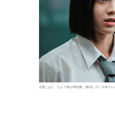
志田こはく「なんで私が神説教」第2話（C）日本テレ
/
Unmute