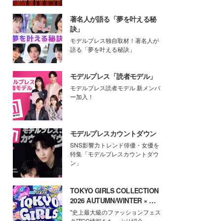
著名人が語る「夢を叶える秘
訣」
モデルプレス独自取材！著名人が
語る「夢を叶える秘訣」
モデルプレス「読者モデル」
モデルプレス読者モデル 新メンバ
ー加入！
モデルプレスカウントダウン
SNS影響力トレンド俳優・女優を
特集「モデルプレスカウントダウ
ン」
TOKYO GIRLS COLLECTION
2026 AUTUMN/WINTER × モ
デルプレス
"史上最大級のファッションフェス
タ"TGC情報をたっぷり紹介