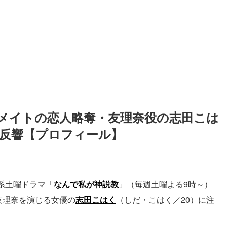
メイトの恋人略奪・友理奈役の志田こは
に反響【プロフィール】
系土曜ドラマ「
なんで私が神説教
」（毎週土曜よる9時～）
友理奈を演じる女優の
志田こはく
（しだ・こはく／20）に注