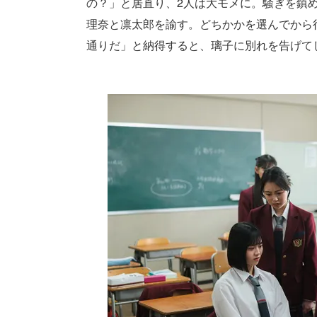
の？」と居直り、2人は大モメに。騒ぎを鎮
理奈と凛太郎を諭す。どちかかを選んでから
通りだ」と納得すると、璃子に別れを告げて