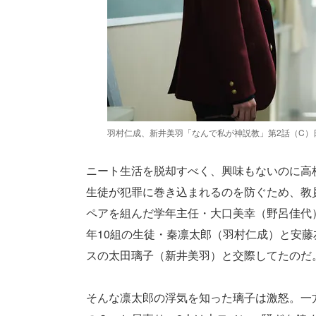
羽村仁成、新井美羽「なんで私が神説教」第2話（C）
ニート生活を脱却すべく、興味もないのに高
生徒が犯罪に巻き込まれるのを防ぐため、教
ペアを組んだ学年主任・大口美幸（野呂佳代
年10組の生徒・秦凛太郎（羽村仁成）と安
スの太田璃子（新井美羽）と交際してたのだ
そんな凛太郎の浮気を知った璃子は激怒。一