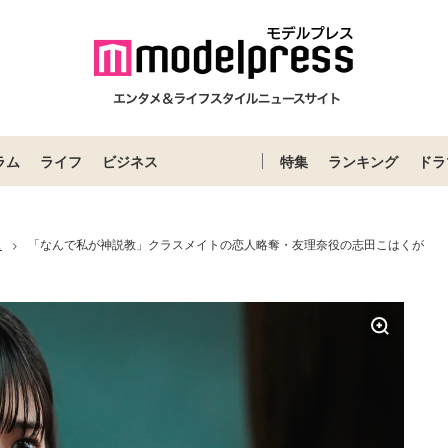
ラム
ライフ
ビジネス
特集
ランキング
ドラ
ス
「なんで私が神説教」クラスメイトの恋人略奪・友理奈役の志田こはくが
>