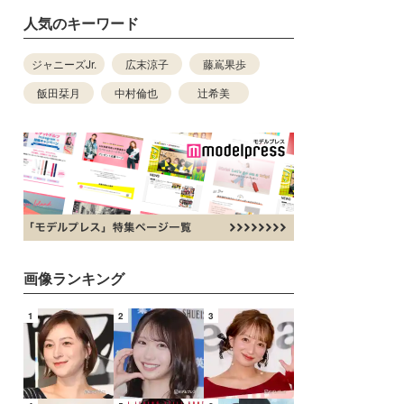
人気のキーワード
ジャニーズJr.
広末涼子
藤嶌果歩
飯田栞月
中村倫也
辻希美
画像ランキング
1
2
3