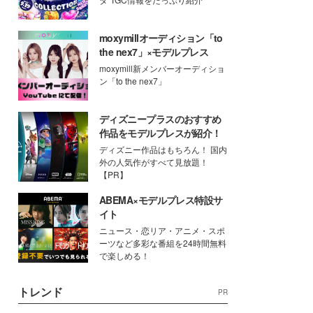
moxymillオーディション「to
the nex7」×モデルプレス
moxymill新メンバーオーディショ
ン「to the nex7」
ディズニープラスのおすすめ
作品をモデルプレスが紹介！
ディズニー作品はもちろん！ 国内
外の人気作がすべて見放題！
【PR】
ABEMA×モデルプレス特設サ
イト
ニュース・恋リア・アニメ・スポ
ーツなど多彩な番組を24時間無料
で楽しめる！
トレンド
PR