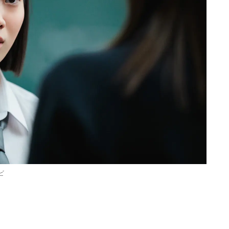
ビ
Loaded
:
90.51%