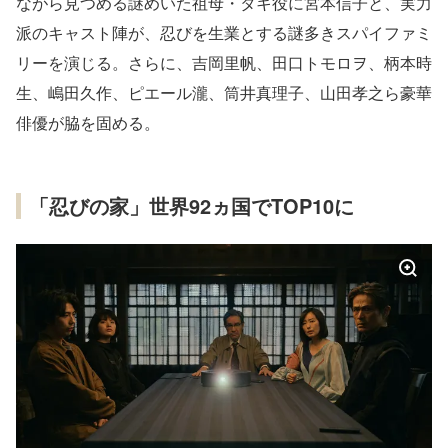
ながら見つめる謎めいた祖母・タキ役に宮本信子と、実力
派のキャスト陣が、忍びを生業とする謎多きスパイファミ
リーを演じる。さらに、吉岡里帆、田口トモロヲ、柄本時
生、嶋田久作、ピエール瀧、筒井真理子、山田孝之ら豪華
俳優が脇を固める。
「忍びの家」世界92ヵ国でTOP10に