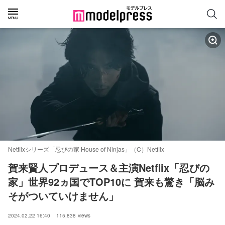
Netflixシリーズ「忍びの家 House of Ninjas」（C）Netflix
賀来賢人プロデュース＆主演Netflix「忍びの
家」世界92ヵ国でTOP10に 賀来も驚き「脳み
そがついていけません」
2024.02.22 16:40
115,838
views