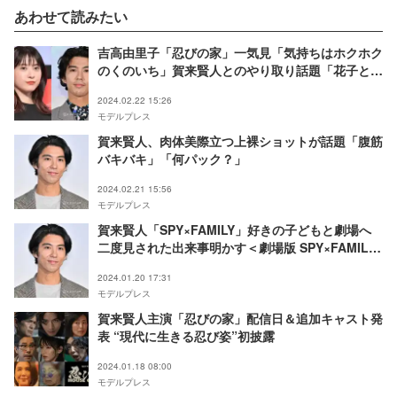
あわせて読みたい
吉高由里子「忍びの家」一気見「気持ちはホクホク
のくのいち」賀来賢人とのやり取り話題「花子とア
ンコンビ可愛すぎる」「仲良しでほっこり」
2024.02.22 15:26
モデルプレス
賀来賢人、肉体美際立つ上裸ショットが話題「腹筋
バキバキ」「何パック？」
2024.02.21 15:56
モデルプレス
賀来賢人「SPY×FAMILY」好きの子どもと劇場へ
二度見された出来事明かす＜劇場版 SPY×FAMILY
CODE: White＞
2024.01.20 17:31
モデルプレス
賀来賢人主演「忍びの家」配信日＆追加キャスト発
表 “現代に生きる忍び姿”初披露
2024.01.18 08:00
モデルプレス