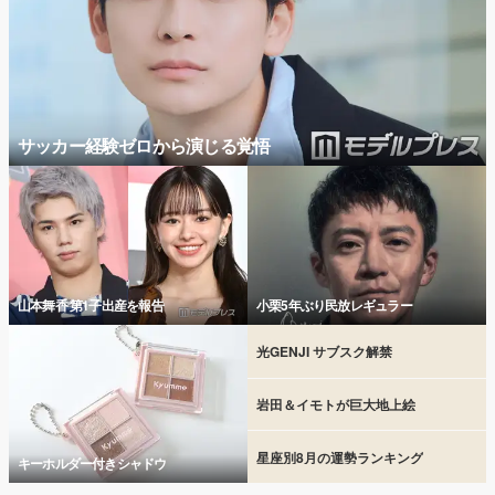
サッカー経験ゼロから演じる覚悟
山本舞香 第1子出産を報告
小栗5年ぶり民放レギュラー
光GENJI サブスク解禁
岩田＆イモトが巨大地上絵
星座別8月の運勢ランキング
キーホルダー付きシャドウ