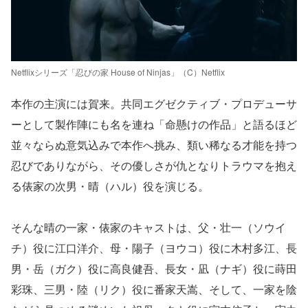
Netflixシリーズ「忍びの家 House of Ninjas」（C）Netflix
本作の主演には賀来。共同エグゼクティブ・プロデューサ
ーとして製作陣にも名を連ね「命懸けの作品」と語るほど
並々ならぬ意気込みで本作へ挑み、類い稀なる才能を持つ
忍びでありながら、その優しさが仇となりトラウマを抱え
る俵家の次男・晴（ハル）役を演じる。
そんな晴の一家・俵家のキャストは、父・壮一（ソウイ
チ）役に江口洋介、母・陽子（ヨウコ）役に木村多江、長
男・岳（ガク）役に高良健吾、長女・凪（ナギ）役に蒔田
彩珠、三男・陸（リク）役に番家天嵩、そして、一家を陰