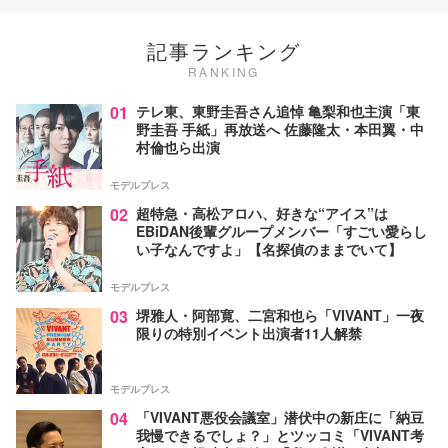
記事ランキング
RANKING
01
テレ東、東野圭吾さん追悼 亀梨和也主演「東
野圭吾 手紙」再放送へ 佐藤隆太・本田翼・中
村倫也ら出演
モデルプレス
02
超特急・高松アロハ、好きな“アイス”は
EBiDAN後輩グループメンバー「すごい愛らし
い子なんですよ」【名探偵のままでいて】
モデルプレス
03
堺雅人・阿部寛、二宮和也ら「VIVANT」一夜
限りの特別イベント出演者11人解禁
モデルプレス
04
「VIVANT悪役会議室」潜伏中の新庄に「納豆
我慢できるでしょ？」とツッコミ「VIVANT考