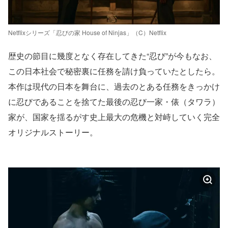
Netflixシリーズ「忍びの家 House of Ninjas」（C）Netflix
歴史の節目に幾度となく存在してきた“忍び”が今もなお、
この日本社会で秘密裏に任務を請け負っていたとしたら。
本作は現代の日本を舞台に、過去のとある任務をきっかけ
に忍びであることを捨てた最後の忍び一家・俵（タワラ）
家が、国家を揺るがす史上最大の危機と対峙していく完全
オリジナルストーリー。