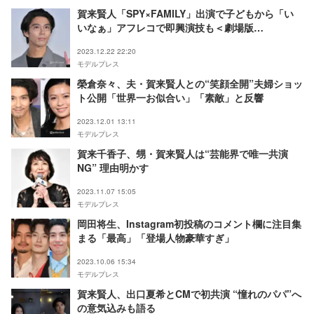
賀来賢人「SPY×FAMILY」出演で子どもから「い
いなぁ」アフレコで即興演技も＜劇場版
SPY×FAMILY CODE: White＞
2023.12.22 22:20
モデルプレス
榮倉奈々、夫・賀来賢人との“笑顔全開”夫婦ショッ
ト公開「世界一お似合い」「素敵」と反響
2023.12.01 13:11
モデルプレス
賀来千香子、甥・賀来賢人は“芸能界で唯一共演
NG” 理由明かす
2023.11.07 15:05
モデルプレス
岡田将生、Instagram初投稿のコメント欄に注目集
まる「最高」「登場人物豪華すぎ」
2023.10.06 15:34
モデルプレス
賀来賢人、出口夏希とCMで初共演 “憧れのパパ”へ
の意気込みも語る