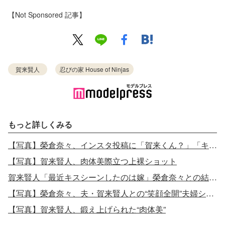
【Not Sponsored 記事】
賀来賢人
忍びの家 House of Ninjas
もっと詳しくみる
【写真】榮倉奈々、インスタ投稿に「賀来くん？」「キュンとした」の声
【写真】賀来賢人、肉体美際立つ上裸ショット
賀来賢人「最近キスシーンしたのは嫁」榮倉奈々との結婚生活を明かす
【写真】榮倉奈々、夫・賀来賢人との“笑顔全開”夫婦ショット
【写真】賀来賢人、鍛え上げられた“肉体美”