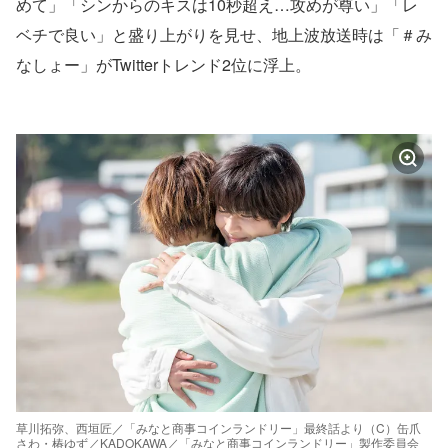
めて」「シンからのキスは10秒超え…攻めが尊い」「レ
ベチで良い」と盛り上がりを見せ、地上波放送時は「＃み
なしょー」がTwitterトレンド2位に浮上。
草川拓弥、西垣匠／「みなと商事コインランドリー」最終話より（C）缶爪
さわ・椿ゆず／KADOKAWA／「みなと商事コインランドリー」製作委員会