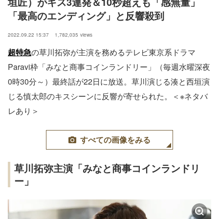
垣匠）がキス3連発＆10秒超えも「感無量」
「最高のエンディング」と反響殺到
2022.09.22 15:37
1,782,035
views
超特急
の草川拓弥が主演を務めるテレビ東京系ドラマ
Paravi枠「みなと商事コインランドリー」（毎週水曜深夜
0時30分～）最終話が22日に放送。草川演じる湊と西垣演
じる慎太郎のキスシーンに反響が寄せられた。＜※ネタバ
レあり＞
すべての画像をみる
草川拓弥主演「みなと商事コインランドリ
ー」