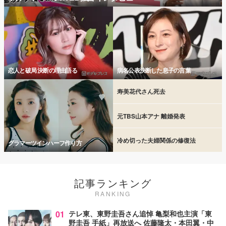
恋人と破局 決断の理由語る
病名公表決断した息子の言葉
寿美花代さん死去
元TBS山本アナ 離婚発表
冷め切った夫婦関係の修復法
グラマーツインハーフ作り方
記事ランキング
RANKING
01
テレ東、東野圭吾さん追悼 亀梨和也主演「東
野圭吾 手紙」再放送へ 佐藤隆太・本田翼・中