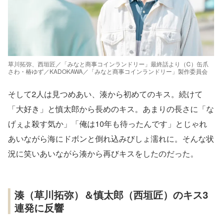
草川拓弥、西垣匠／「みなと商事コインランドリー」最終話より（C）缶爪
さわ・椿ゆず／KADOKAWA／「みなと商事コインランドリー」製作委員会
そして2人は見つめあい、湊から初めてのキス。続けて
「大好き」と慎太郎から長めのキス。あまりの長さに「な
げぇよ殺す気か」「俺は10年も待ったんです」とじゃれ
あいながら海にドボンと倒れ込みびしょ濡れに。そんな状
況に笑いあいながら湊から再びキスをしたのだった。
湊（草川拓弥）＆慎太郎（西垣匠）のキス3
連発に反響