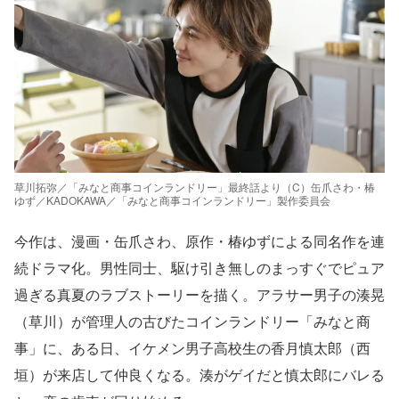
草川拓弥／「みなと商事コインランドリー」最終話より（C）缶爪さわ・椿
ゆず／KADOKAWA／「みなと商事コインランドリー」製作委員会
今作は、漫画・缶爪さわ、原作・椿ゆずによる同名作を連
続ドラマ化。男性同士、駆け引き無しのまっすぐでピュア
過ぎる真夏のラブストーリーを描く。アラサー男子の湊晃
（草川）が管理人の古びたコインランドリー「みなと商
事」に、ある日、イケメン男子高校生の香月慎太郎（西
垣）が来店して仲良くなる。湊がゲイだと慎太郎にバレる