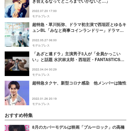
き合えるなってところまでいかないと…」
2022.07.20 17:00
モデルプレス
超特急・草川拓弥、ドラマ初主演で西垣匠とゆるキ
ュンBL「みなと商事コインランドリー」ドラマ化
＜コメント＞
2022.05.27 06:00
モデルプレス
「あざと連ドラ」主演男子3人が「全員かっこい
い」と話題 水沢林太郎・西垣匠・FANTASTICS中
島颯太…多彩に活躍する次世代イケメンたち＜プロ
2022.04.04 00:29
フィール＞
モデルプレス
超特急タクヤ、新型コロナ感染 他メンバーは陰性
2022.01.26 20:19
モデルプレス
おすすめ特集
8月のカバーモデルは映画「ブルーロック」の高橋