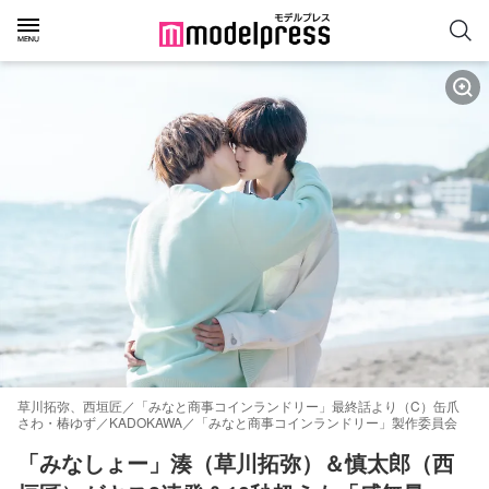
草川拓弥、西垣匠／「みなと商事コインランドリー」最終話より（C）缶爪
さわ・椿ゆず／KADOKAWA／「みなと商事コインランドリー」製作委員会
「みなしょー」湊（草川拓弥）＆慎太郎（西