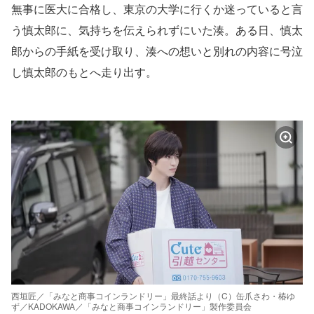
無事に医大に合格し、東京の大学に行くか迷っていると言
う慎太郎に、気持ちを伝えられずにいた湊。ある日、慎太
郎からの手紙を受け取り、湊への想いと別れの内容に号泣
し慎太郎のもとへ走り出す。
西垣匠／「みなと商事コインランドリー」最終話より（C）缶爪さわ・椿ゆ
ず／KADOKAWA／「みなと商事コインランドリー」製作委員会