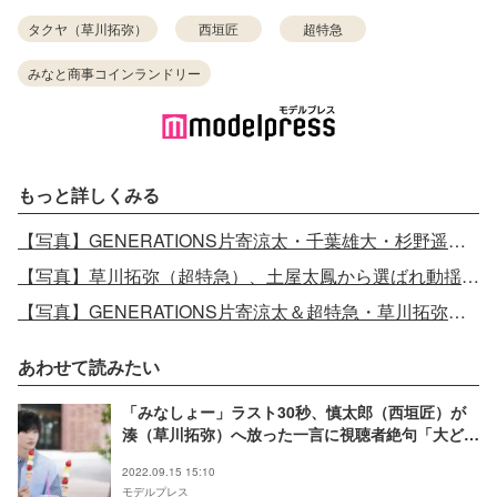
タクヤ（草川拓弥）
西垣匠
超特急
みなと商事コインランドリー
もっと詳しくみる
【写真】GENERATIONS片寄涼太・千葉雄大・杉野遥亮「兄こま」イケメンズが豪華集結
【写真】草川拓弥（超特急）、土屋太鳳から選ばれ動揺「1番ないと思ってた！」
【写真】GENERATIONS片寄涼太＆超特急・草川拓弥、お互いのかわいいところを告白
あわせて読みたい
「みなしょー」ラスト30秒、慎太郎（西垣匠）が
湊（草川拓弥）へ放った一言に視聴者絶句「大どん
でん返し」
2022.09.15 15:10
モデルプレス