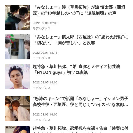
「みなしょー」湊（草川拓弥）が涙 慎太郎（西垣
匠）の“10年越しのハグ”に「涙腺崩壊」の声
2022.09.08 12:33
モデルプレス
「みなしょー」慎太郎（西垣匠）の“思わぬ行動”に
「切ない」「胸が苦しい」と反響
2022.09.01 13:16
モデルプレス
超特急・草川拓弥、“弟”直弥とメディア初共演
「NYLON guys」初ソロ表紙
2022.08.05 18:00
モデルプレス
“怒涛のキュン”で話題「みなしょー」イケメン男子
高校生役・西垣匠、役と同じく“ハイスペ”な素顔に
迫る＜プロフィール＞
2022.08.03 19:00
モデルプレス
超特急・草川拓弥、恋愛観を赤裸々告白「確実に付