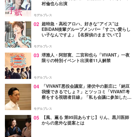
村倫也ら出演
モデルプレス
02
超特急・高松アロハ、好きな“アイス”は
EBiDAN後輩グループメンバー「すごい愛らし
い子なんですよ」【名探偵のままでいて】
モデルプレス
03
堺雅人・阿部寛、二宮和也ら「VIVANT」一夜
限りの特別イベント出演者11人解禁
モデルプレス
04
「VIVANT悪役会議室」潜伏中の新庄に「納豆
我慢できるでしょ？」とツッコミ「VIVANT考
察をする視聴者目線」「私も会議に参加した
い」と話題【ネタバレあり】
モデルプレス
05
【風、薫る 第95回あらすじ】りん、黒川医師
からの意外な提案とは