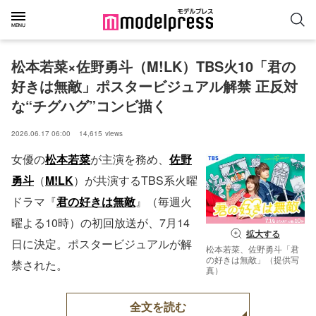
松本若菜×佐野勇斗（M!LK）TBS火10「君の
好きは無敵」ポスタービジュアル解禁 正反対
な“チグハグ”コンビ描く
2026.06.17 06:00
14,615
views
女優の
松本若菜
が主演を務め、
佐野
勇斗
（
M!LK
）が共演するTBS系火曜
ドラマ『
君の好きは無敵
』（毎週火
曜よる10時）の初回放送が、7月14
拡大する
日に決定。ポスタービジュアルが解
松本若菜、佐野勇斗「君
の好きは無敵」（提供写
禁された。
真）
全文を読む