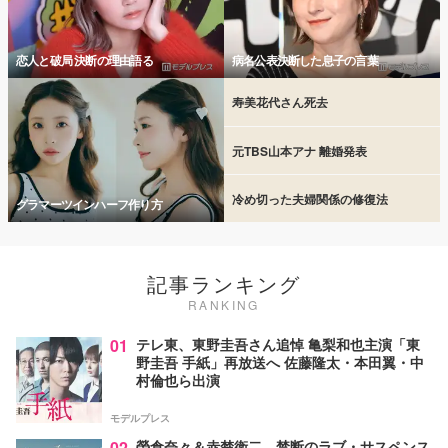
恋人と破局 決断の理由語る
病名公表決断した息子の言葉
寿美花代さん死去
元TBS山本アナ 離婚発表
冷め切った夫婦関係の修復法
グラマーツインハーフ作り方
記事ランキング
RANKING
01
テレ東、東野圭吾さん追悼 亀梨和也主演「東
野圭吾 手紙」再放送へ 佐藤隆太・本田翼・中
村倫也ら出演
モデルプレス
02
榮倉奈々＆赤楚衛二、禁断のラブ・サスペンス