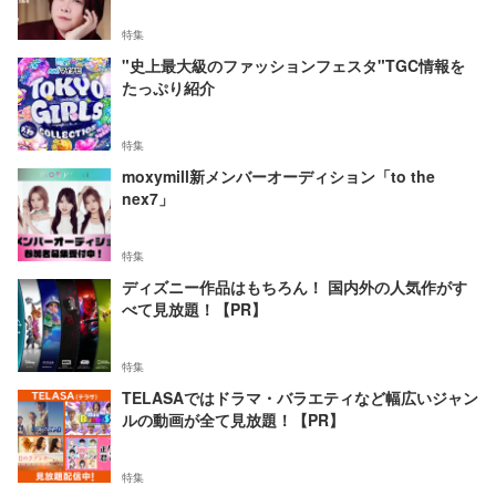
特集
"史上最大級のファッションフェスタ"TGC情報を
たっぷり紹介
特集
moxymill新メンバーオーディション「to the
nex7」
特集
ディズニー作品はもちろん！ 国内外の人気作がす
べて見放題！【PR】
特集
TELASAではドラマ・バラエティなど幅広いジャン
ルの動画が全て見放題！【PR】
特集