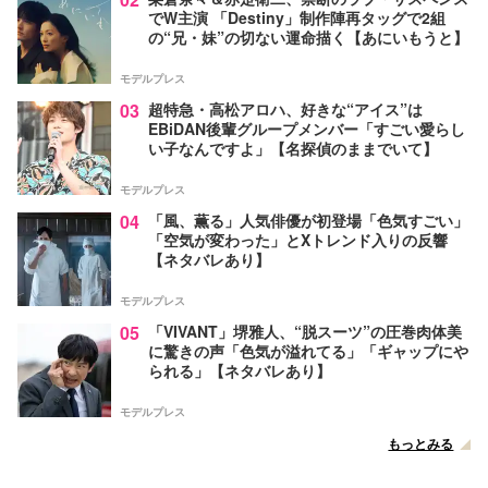
でW主演 「Destiny」制作陣再タッグで2組
の“兄・妹”の切ない運命描く【あにいもうと】
モデルプレス
03
超特急・高松アロハ、好きな“アイス”は
EBiDAN後輩グループメンバー「すごい愛らし
い子なんですよ」【名探偵のままでいて】
モデルプレス
04
「風、薫る」人気俳優が初登場「色気すごい」
「空気が変わった」とXトレンド入りの反響
【ネタバレあり】
モデルプレス
05
「VIVANT」堺雅人、“脱スーツ”の圧巻肉体美
に驚きの声「色気が溢れてる」「ギャップにや
られる」【ネタバレあり】
モデルプレス
もっとみる