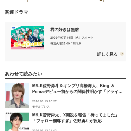
関連ドラマ
君の好きは無敵
2026年07月14日（火）スタート
毎週火曜22:00 / TBS系
詳しく見る
あわせて読みたい
M!LK佐野勇斗＆キンプリ高橋海人、King ＆
Princeデビュー前からの関係性明かす「ドライブ
に行って、何度かご飯を重ねてお家に呼ぶみたい
2026.06.13 20:27
な」【MAJ2026】
モデルプレス
M!LK曽野舜太、X開設を報告「待ってました」
「フォロー欄尊すぎ」佐野勇斗が反応
2026.06.12 21:42