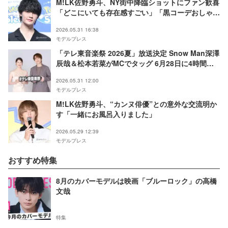
M!LK佐野勇斗、NY街中降臨ショットにファン歓喜
「どこにいても存在感すごい」「黒コーデおしゃれ
でかっこいい」
2026.05.31 16:38
モデルプレス
「テレ東音楽祭 2026夏」放送決定 Snow Man深澤
辰哉＆松本若菜がMCでタッグ 6月28日に4時間半
生放送
2026.05.31 12:00
モデルプレス
M!LK佐野勇斗、“カンヌ俳優”との意外な交流明か
す「一緒にお風呂入りました」
2026.05.29 12:39
モデルプレス
おすすめ特集
8月のカバーモデルは映画「ブルーロック」の高橋
文哉
特集