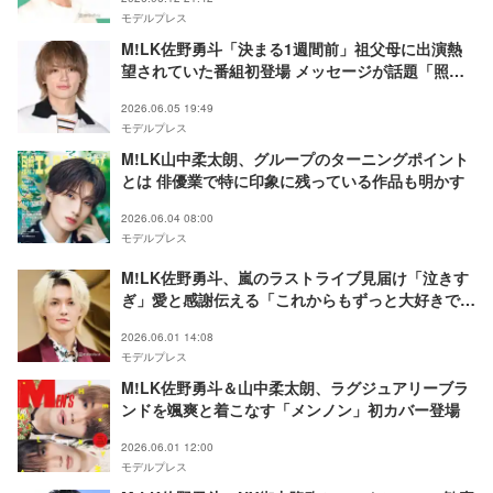
モデルプレス
M!LK佐野勇斗「決まる1週間前」祖父母に出演熱
望されていた番組初登場 メッセージが話題「照れ
てるのが可愛い」「夢叶えてあげてるのいい孫すぎ
2026.06.05 19:49
る」
モデルプレス
M!LK山中柔太朗、グループのターニングポイント
とは 俳優業で特に印象に残っている作品も明かす
2026.06.04 08:00
モデルプレス
M!LK佐野勇斗、嵐のラストライブ見届け「泣きす
ぎ」愛と感謝伝える「これからもずっと大好きで
す」
2026.06.01 14:08
モデルプレス
M!LK佐野勇斗＆山中柔太朗、ラグジュアリーブラ
ンドを颯爽と着こなす「メンノン」初カバー登場
2026.06.01 12:00
モデルプレス