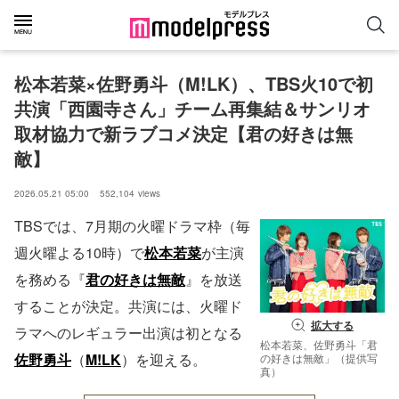
松本若菜×佐野勇斗（M!LK）、TBS火10で初
共演「西園寺さん」チーム再集結＆サンリオ
取材協力で新ラブコメ決定【君の好きは無
敵】
2026.05.21 05:00
552,104
views
TBSでは、7月期の火曜ドラマ枠（毎
週火曜よる10時）で
松本若菜
が主演
を務める『
君の好きは無敵
』を放送
することが決定。共演には、火曜ド
拡大する
ラマへのレギュラー出演は初となる
松本若菜、佐野勇斗「君
佐野勇斗
（
M!LK
）を迎える。
の好きは無敵」（提供写
真）