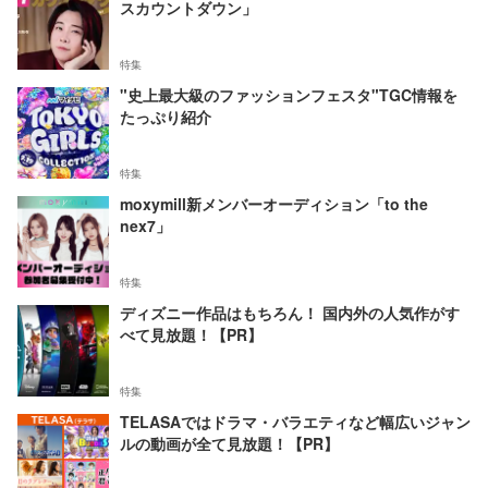
スカウントダウン」
特集
"史上最大級のファッションフェスタ"TGC情報を
たっぷり紹介
特集
moxymill新メンバーオーディション「to the
nex7」
特集
ディズニー作品はもちろん！ 国内外の人気作がす
べて見放題！【PR】
特集
TELASAではドラマ・バラエティなど幅広いジャン
ルの動画が全て見放題！【PR】