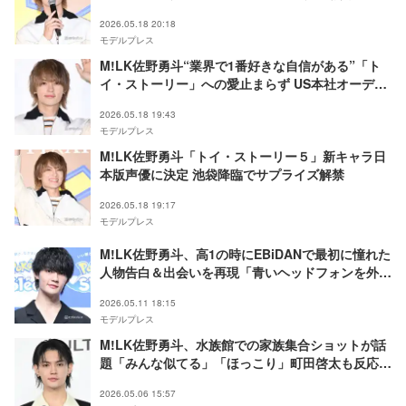
す
2026.05.18 20:18
モデルプレス
M!LK佐野勇斗“業界で1番好きな自信がある”「ト
イ・ストーリー」への愛止まらず US本社オーディ
ション経て声優抜擢
2026.05.18 19:43
モデルプレス
M!LK佐野勇斗「トイ・ストーリー５」新キャラ日
本版声優に決定 池袋降臨でサプライズ解禁
2026.05.18 19:17
モデルプレス
M!LK佐野勇斗、高1の時にEBiDANで最初に憧れた
人物告白＆出会いを再現「青いヘッドフォンを外し
ながら…」
2026.05.11 18:15
モデルプレス
M!LK佐野勇斗、水族館での家族集合ショットが話
題「みんな似てる」「ほっこり」町田啓太も反応
「骨格爆裂似すぎ」
2026.05.06 15:57