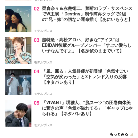
02
榮倉奈々＆赤楚衛二、禁断のラブ・サスペンス
でW主演 「Destiny」制作陣再タッグで2組
の“兄・妹”の切ない運命描く【あにいもうと】
モデルプレス
03
超特急・高松アロハ、好きな“アイス”は
EBiDAN後輩グループメンバー「すごい愛らし
い子なんですよ」【名探偵のままでいて】
モデルプレス
04
「風、薫る」人気俳優が初登場「色気すごい」
「空気が変わった」とXトレンド入りの反響
【ネタバレあり】
モデルプレス
05
「VIVANT」堺雅人、“脱スーツ”の圧巻肉体美
に驚きの声「色気が溢れてる」「ギャップにや
られる」【ネタバレあり】
モデルプレス
もっとみる