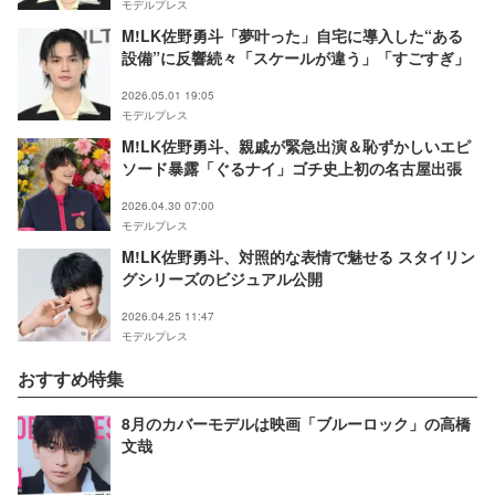
モデルプレス
M!LK佐野勇斗「夢叶った」自宅に導入した“ある
設備”に反響続々「スケールが違う」「すごすぎ」
2026.05.01 19:05
モデルプレス
M!LK佐野勇斗、親戚が緊急出演＆恥ずかしいエピ
ソード暴露「ぐるナイ」ゴチ史上初の名古屋出張
2026.04.30 07:00
モデルプレス
M!LK佐野勇斗、対照的な表情で魅せる スタイリン
グシリーズのビジュアル公開
2026.04.25 11:47
モデルプレス
おすすめ特集
8月のカバーモデルは映画「ブルーロック」の高橋
文哉