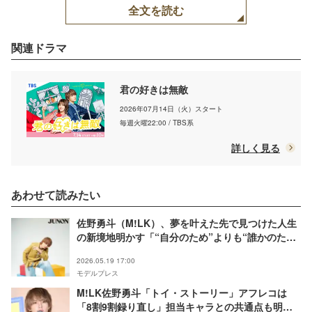
全文を読む
関連ドラマ
君の好きは無敵
2026年07月14日（火）スタート
毎週火曜22:00 / TBS系
詳しく見る
あわせて読みたい
佐野勇斗（M!LK）、夢を叶えた先で見つけた人生
の新境地明かす「“自分のため”よりも“誰かのた
め”に」
2026.05.19 17:00
モデルプレス
M!LK佐野勇斗「トイ・ストーリー」アフレコは
「8割9割録り直し」担当キャラとの共通点も明か