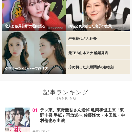
恋人と破局 決断の理由語る
病名公表決断した息子の言葉
寿美花代さん死去
元TBS山本アナ 離婚発表
冷め切った夫婦関係の修復法
グラマーツインハーフ作り方
記事ランキング
RANKING
01
テレ東、東野圭吾さん追悼 亀梨和也主演「東
野圭吾 手紙」再放送へ 佐藤隆太・本田翼・中
村倫也ら出演
モデルプレス